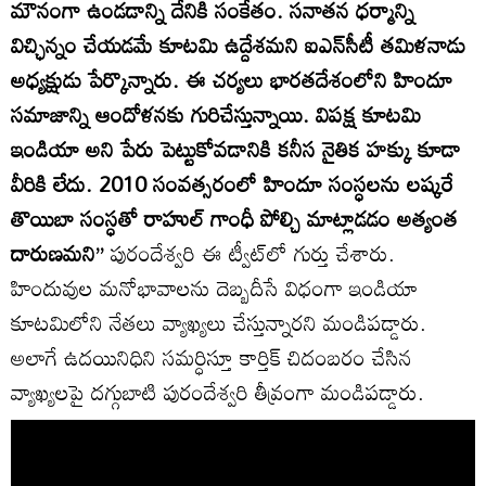
మౌనంగా ఉండడాన్ని దేనికి సంకేతం. సనాతన ధర్మాన్ని
విచ్ఛిన్నం చేయడమే కూటమి ఉద్దేశమని ఐఎన్‌సీటీ తమిళనాడు
అధ్యక్షుడు పేర్కొన్నారు. ఈ చర్యలు భారతదేశంలోని హిందూ
సమాజాన్ని ఆందోళనకు గురిచేస్తున్నాయి. విపక్ష కూటమి
ఇండియా అని పేరు పెట్టుకోవడానికి కనీస నైతిక హక్కు కూడా
వీరికి లేదు. 2010 సంవత్సరంలో హిందూ సంస్ధలను లష్కరే
తొయిబా సంస్ధతో రాహుల్ గాంధీ పోల్చి మాట్లాడడం అత్యంత
దారుణమని’’
పురందేశ్వరి ఈ ట్వీట్‌లో గుర్తు చేశారు.
హిందువుల మనోభావాలను దెబ్బదీసే విధంగా ఇండియా
కూటమిలోని నేతలు వ్యాఖ్యలు చేస్తున్నారని మండిపడ్డారు.
అలాగే ఉదయినిధిని సమర్ధిస్తూ కార్తిక్ చిదంబరం చేసిన
వ్యాఖ్యలపై దగ్గుబాటి పురందేశ్వరి తీవ్రంగా మండిపడ్డారు.