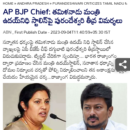
HOME
»
ANDHRA PRADESH
»
PURANDESHWARI CRITICIZES TAMIL NADU MI
AP BJP Chief: తమిళనాడు మంత్రి
ఉదయ్‌నిధి స్టాలిన్‌పై పురందేశ్వరి తీవ్ర విమర్శలు
ABN
, First Publish Date - 2023-09-04T11:40:59+05:30 IST
సన్నాతన ధర్మంపై తమిళనాడు మంత్రి ఉదయ్‌ నిధి స్టాలిన్ చేసిన
వ్యాఖ్యలపై ఏపీ బీజేపీ చీఫ్ దగ్గుబాటి పురంధేశ్వరి తీవ్రస్థాయిలో
విరుచుకుపడ్డారు. ట్విట్టర్ వేదికగా స్పందిస్తూ... భారత రాజ్యాంగం
ద్వారా ప్రమాణం చేసిన మంత్రి ఉదయ్‌స్టాలిన్, సనాతాన ధర్మాన్ని
దోమల నిర్మూలన చర్యతో పోల్చి నిర్మూలించాలని తన ఆకాంక్షను వ్యక్తం
చేయడం హేయమైన చర్య...రాజ్యాంగ విరుద్ధమన్నారు.