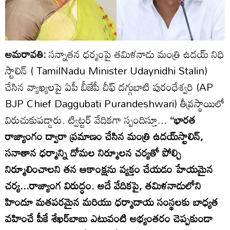
అమరావతి:
సన్నాతన ధర్మంపై తమిళనాడు మంత్రి ఉదయ్‌ నిధి
స్టాలిన్ ( TamilNadu Minister Udaynidhi Stalin)
చేసిన వ్యాఖ్యలపై ఏపీ బీజేపీ చీఫ్ దగ్గుబాటి పురంధేశ్వరి (AP
BJP Chief Daggubati Purandeshwari) తీవ్రస్థాయిలో
విరుచుకుపడ్డారు. ట్విట్టర్ వేదికగా స్పందిస్తూ...
‘‘భారత
రాజ్యాంగం ద్వారా ప్రమాణం చేసిన మంత్రి ఉదయ్‌స్టాలిన్,
సనాతాన ధర్మాన్ని దోమల నిర్మూలన చర్యతో పోల్చి
నిర్మూలించాలని తన ఆకాంక్షను వ్యక్తం చేయడం హేయమైన
చర్య...రాజ్యాంగ విరుద్ధం. అదే వేదికపై, తమిళనాడులోని
హిందూ మతపరమైన మరియు ధర్మాదాయ సంస్థలకు బాధ్యత
వహించే పీకే శేఖర్‌బాబు ఎటువంటి అభ్యంతరం చెప్పకుండా