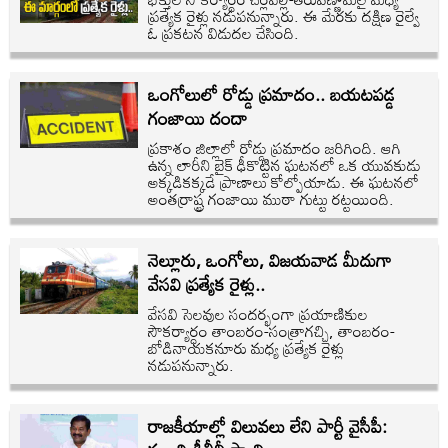
ప్రత్యేక రైళ్లు నడుపనున్నారు. ఈ మేరకు దక్షిణ రైల్వే
ఓ ప్రకటన విడుదల చేసింది.
ఒంగోలులో రోడ్డు ప్రమాదం.. బయటపడ్డ
గంజాయి దందా
ప్రకాశం జిల్లాలో రోడ్డు ప్రమాదం జరిగింది. ఆగి
ఉన్న లారీని బైక్ ఢీకొట్టిన ఘటనలో ఒక యువకుడు
అక్కడికక్కడే ప్రాణాలు కోల్పోయాడు. ఈ ఘటనలో
అంతర్రాష్ట్ర గంజాయి ముఠా గుట్టు రట్టయింది.
నెల్లూరు, ఒంగోలు, విజయవాడ మీదుగా
వేసవి ప్రత్యేక రైళ్లు..
వేసవి సెలవుల సందర్భంగా ప్రయాణికుల
సౌకర్యార్ధం తాంబరం-సంత్రాగచ్చి, తాంబరం-
బోడినాయకనూరు మధ్య ప్రత్యేక రైళ్లు
నడుపనున్నారు.
రాజకీయాల్లో విలువలు లేని పార్టీ వైసీపీ: