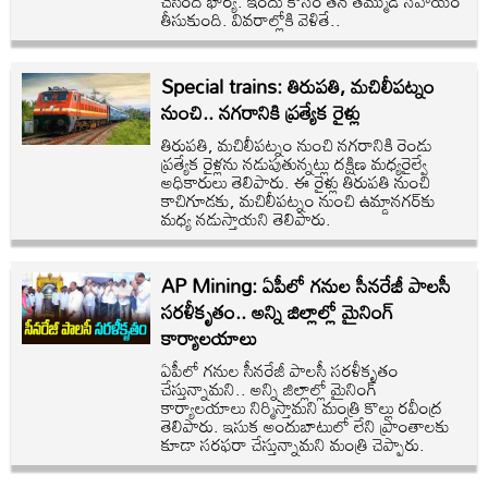
చేసింది భార్య. ఇందు కోసం తన తమ్ముడి సహాయం
తీసుకుంది. వివరాల్లోకి వెళితే..
Special trains: తిరుపతి, మచిలీపట్నం
నుంచి.. నగరానికి ప్రత్యేక రైళ్లు
తిరుపతి, మచిలీపట్నం నుంచి నగరానికి రెండు
ప్రత్యేక రైళ్లను నడుపుతున్నట్లు దక్షిణ మధ్యరైల్వే
అధికారులు తెలిపారు. ఈ రైళ్లు తిరుపతి నుంచి
కాచిగూడకు, మచిలీపట్నం నుంచి ఉమ్డానగర్‌కు
మధ్య నడుస్తాయని తెలిపారు.
AP Mining: ఏపీలో గనుల సీనరేజీ పాలసీ
సరళీకృతం.. అన్ని జిల్లాల్లో మైనింగ్
కార్యాలయాలు
ఏపీలో గనుల సీనరేజీ పాలసీ సరళీకృతం
చేస్తున్నామని.. అన్ని జిల్లాల్లో మైనింగ్
కార్యాలయాలు నిర్మిస్తామని మంత్రి కొల్లు రవీంద్ర
తెలిపారు. ఇసుక అందుబాటులో లేని ప్రాంతాలకు
కూడా సరఫరా చేస్తున్నామని మంత్రి చెప్పారు.