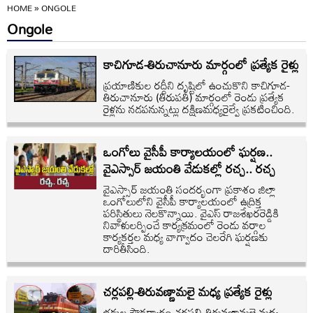
HOME
»
ONGOLE
Ongole
కాచిగూడ-తిరుచానూరు మార్గంలో ప్రత్యేక రైళ్లు
ప్రయాణికుల రద్దీని దృష్టిలో ఉంచుకొని కాచిగూడ-
తిరుచానూరు (తిరుపతి) మార్గంలో రెండు ప్రత్యేక
రైళ్లను నడపనున్నట్లు దక్షిణమధ్యరైల్వే ప్రకటించింది.
ఒంగోలు వైసీపీ కార్యాలయంలో ఘర్షణ..
వైఎస్సార్ జయంతి వేడుకల్లో రచ్చ.. రచ్చ
వైఎస్సార్ జయంతి సందర్భంగా ప్రకాశం జిల్లా
ఒంగోలులోని వైసీపీ కార్యాలయంలో ఉద్రిక్త
పరిస్థితులు నెలకొన్నాయి. వైఎస్ రాజశేఖరరెడ్డికి
నివాళులర్పించే కార్యక్రమంలో రెండు వర్గాల
కార్యకర్తల మధ్య వాగ్వాదం చెలరేగి ఘర్షణకు
దారితీసింది.
చర్లపల్లి-తిరువణ్ణామలై మధ్య ప్రత్యేక రైళ్లు
భక్తుల సౌకర్యార్థం చర్లపల్లి-తిరువణ్ణామలై మధ్య