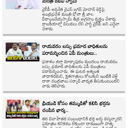
మంత్రి డీబీవీ స్వామి
వైసీపీ అధినేత వైఎస్ జగన్ మోహన్ రెడ్డిపై
ఆంధ్రప్రదేశ్ మంత్రి డోలా శ్రీ బాల
వీరాంజనేయస్వామి తీవ్ర ఆగ్రహం వ్యక్తం చేశారు.
రాజకీయాల్లో విలువలు లేని పార్టీ వైసీపీ అని ఎద్దేవా
చేశారు.
రాయవరం బస్సు ప్రమాద బాధితులను
పరామర్శించిన ఏపీ మంత్రులు..
ప్రకాశం జిల్లా మార్కాపురం మండలం రాయవరం
బస్సు ప్రమాద బాధితులను ఏపీ మంత్రులు
పరామర్శించారు. ఈ ఘటన అత్యంత
బాధాకరమని, క్షతగాత్రులు కోలుకుని ఇంటికి వెళ్లే
దాకా చంద్రబాబు సర్కార్ బాధ్యత తీసుకుంటుందని
వారు తెలిపారు.
ప్రియుడి కోసం తమ్ముడితో కలిసి భర్తను
చంపిన భార్య..
తన వివాహేతర సంబంధానికి భర్త అడ్డు వస్తున్నాడని
ఏమాత్రం కనికరం లేకుండా దారుణంగా హత్య