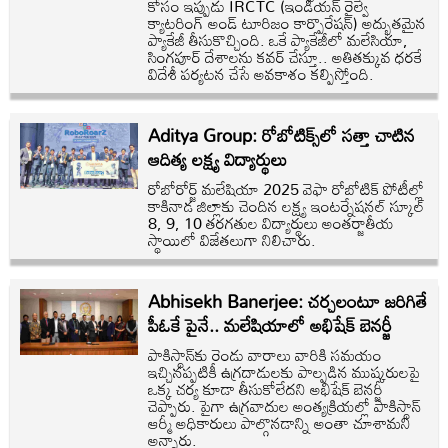
కోసం ఇప్పుడు IRCTC (ఇండియన్ రైల్వే
క్యాటరింగ్ అండ్ టూరిజం కార్పొరేషన్) అద్భుతమైన
ప్యాకేజీ తీసుకొచ్చింది. ఒకే ప్యాకేజీలో మలేసియా,
సింగపూర్ దేశాలను కవర్ చేస్తూ.. అతితక్కువ ధరకే
విదేశీ పర్యటన చేసే అవకాశం కల్పిస్తోంది.
Aditya Group: రోబోటిక్స్‌లో సత్తా చాటిన
ఆదిత్య లక్ష్య విద్యార్థులు
రోబోరోర్జ్‌ మలేషియా 2025 వెఫా రోబోటిక్‌ పోటీల్లో
కాకినాడ జిల్లాకు చెందిన లక్ష్య ఇంటర్నేషనల్‌ స్కూల్‌
8, 9, 10 తరగతుల విద్యార్థులు అంతర్జాతీయ
స్థాయిలో విజేతలుగా నిలిచారు.
Abhisekh Banerjee: చర్చలంటూ జరిగితే
పీఓకే పైనే.. మలేషియాలో అభిషేక్ బెనర్జీ
పాకిస్థాన్‌కు రెండు వారాలు వారికి సమయం
ఇచ్చినప్పటికీ ఉగ్రదాడులకు పాల్పడిన ముష్కరులపై
ఒక్క చర్య కూడా తీసుకోలేదని అభిషేక్ బెనర్జీ
చెప్పారు. పైగా ఉగ్రవాదుల అంత్యక్రియల్లో పాకిస్థాన్
ఆర్మీ అధికారులు పాల్గొనడాన్ని అంతా చూశామని
అన్నారు.