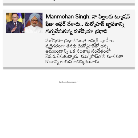
Manmohan Singh: నా పిల్లలకు ట్యూషన్
ఫీజు ఆఫర్ చేశారు.. మన్మోహన్‌ జ్ఞాపకాన్ని
గుర్తుచేసుకున్న మలేషియా ప్రధాని
మలేషియా ప్రధానమంత్రి అన్వర్ ఇబ్రహీం
వ్యక్తిగతంగా తనకు మన్మోహన్‌తో ఉన్న
అనుబంధాన్ని ఒక సంతాప సందేశంలో
నెమరువేసుకున్నారు. మన్మోహన్‌లోని మానవతా
కోణాన్ని ఆయన ఆవిష్కరించారు.