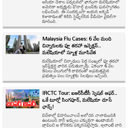
ఆసియా దేశాల పర్యటనలో భాగంగా మలేషియాలో
అమెరికా అధ్యక్షుడు డొనాల్డ్ ట్రంప్‌కు ఘనస్వాగతం
లభించింది. ఈ సందర్భంగా ఆయన అక్కడి
కళాకారులతో కలిసి స్టెప్పులేసిన వీడియో వైరల్‌గా
మారింది.
Malaysia Flu Cases: 6 వేల మంది
చిన్నారులకు ఫ్లూ తరహా ఇన్ఫెక్షన్..
మలేషియాలో స్కూళ్ల మూసివేత
మలేషియాలో చిన్నారులు పెద్ద సంఖ్యలో ఫ్లూ తరహా
ఇన్‌ఫ్లేక్షన్ల బారిన పడుతున్నారు. ఏకంగా 6 వేల
కేసులు వెలుగులోకి రావడంతో అప్రమత్తమైన
ప్రభుత్వం పలు స్కూళ్లకు సెలవులు ఇచ్చింది.
IRCTC Tour: ఐఆర్‌‌సీటీసీ స్పెషల్ ఆఫర్..
ఒకే టూర్లో సింగపూర్, మలేషియా చూసే
ఛాన్స్!
విదేశాల్లో విహరించాలనే ఆలోచన చాలామందికి
ఉంటుంది.కానీ ఖర్చులు ఎక్కువగా ఉంటాయని
భావించి ఆ కోరికను పక్కనపెట్టేస్తారు. అలాంటి వారి