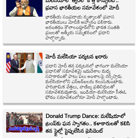
మలేసియాలో త్వరలో కొత్త కాన్సులేట్..
ప్రవాస భారతీయల సమావేశంలో మోదీ
భారతీయ సంప్రదాయ నృత్యాలతో ప్రవాస
భారతీయులు మోదీకి ఆహ్వానం పలికారు.
అనంతరం కౌలాలంపూర్‌లోని భారత సంతతి
ప్రజలతో ఆత్మీయ సమ్మేళనంలో ప్రధాని
పాల్గొన్నారు.
మోదీ మలేసియా పర్యటన ఖరారు
ప్రధాని మోదీ తన పర్యటనలో భాగంగా మలేసియా
ప్రధానితో సమావేశమై ఇరుదేశాల మధ్య
సహకారంతో పాటు పలు అంశాలపై చర్చిస్తారు.
మలేసియాలోని ఎన్ఆర్ఐ‌లను కలుసుకుంటారు.
పారిశ్రామిక వేత్తలు, వాణిజ్య ప్రతినిధులతో
సమావేశమవుతారు. ఇండియా-మలేసియా సీఈఓ
ఫోరం సమావేశంలోనూ మోదీ పాల్గొంటారు.
Donald Trump Dance: మలేషియాలో
ట్రంప్‌కు ఘన స్వాగతం.. కళాకారులతో కలిసి
తన స్టైల్లో స్టెప్పులేసిన ప్రెసిడెంట్