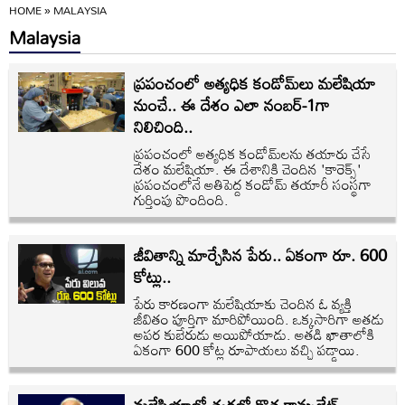
HOME
»
MALAYSIA
Malaysia
ప్రపంచంలో అత్యధిక కండోమ్‌లు మలేషియా
నుంచే.. ఈ దేశం ఎలా నంబర్-1గా
నిలిచింది..
ప్రపంచంలో అత్యధిక కండోమ్‌లను తయారు చేసే
దేశం మలేషియా. ఈ దేశానికి చెందిన 'కారెక్స్'
ప్రపంచంలోనే అతిపెద్ద కండోమ్ తయారీ సంస్థగా
గుర్తింపు పొందింది.
జీవితాన్ని మార్చేసిన పేరు.. ఏకంగా రూ. 600
కోట్లు..
పేరు కారణంగా మలేషియాకు చెందిన ఓ వ్యక్తి
జీవితం పూర్తిగా మారిపోయింది. ఒక్కసారిగా అతడు
అపర కుబేరుడు అయిపోయాడు. అతడి ఖాతాలోకి
ఏకంగా 600 కోట్ల రూపాయలు వచ్చి పడ్డాయి.