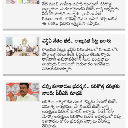
నేటి నుంచి గ్రామీణ ఉపాధి రంగంలో సరికొత్త
అధ్యాయం ప్రారంభమైందని బీజేపీ రాష్ట్ర అధ్యక్షుడు
పీవీఎన్ మాధవ్ అన్నారు. గ్రామీణ పేద
కుటుంబాలకు గౌరవప్రదమైన ఉపాధి కల్పించడమే
ఈ పథకం ప్రధాన లక్ష్యమని చెప్పారు.
ఎన్డీఏ నేతల భేటీ.. రాజ్యసభ సీట్ల ఖరారు
రాజ్యసభ సీట్లపై ఎన్డీఏ సమావేశంలో కూటమిలోని
పార్టీ అగ్రనేతలు కీలక నిర్ణయం తీసుకున్నారు.
రాజధాని అమరావతిలోని సీఎం చంద్రబాబు
నాయుడు నివాసంలో గురువారం అగ్రనేతలు
సమావేశమయ్యారు.
డప్పు కళాకారుల ప్రదర్శన.. సరికొత్త చరిత్రకు
నాంది: పీవీఎన్ మాధవ్
దళితుల ఆత్మగౌరవ గుండె చప్పుడు పేరుతో బీజేపీ
వినూత్న కార్యక్రమం చేపట్టిందని బీజేపీ రాష్ట్ర
అధ్యక్షులు పీవీఎన్ మాధవ్ అన్నారు. బీజేపీ ఎస్సీ
మోర్చా అధ్యక్షులు పనతాల సురేశ్ ఆధ్వర్యంలో డప్పు
కళాకారుల కోసం ప్రదర్శన ఏర్పాటు చేసినట్లు
తెలిపారు.