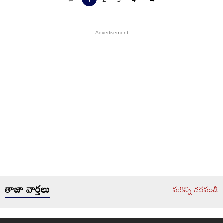
తాజా వార్తలు
మరిన్ని చదవండి