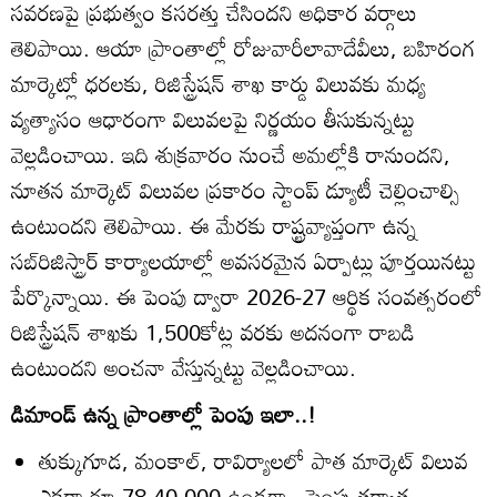
సవరణపై ప్రభుత్వం కసరత్తు చేసిందని అధికార వర్గాలు
తెలిపాయి. ఆయా ప్రాంతాల్లో రోజువారీలావాదేవీలు, బహిరంగ
మార్కెట్లో ధరలకు, రిజిస్ట్రేషన్‌ శాఖ కార్డు విలువకు మధ్య
వ్యత్యాసం ఆధారంగా విలువలపై నిర్ణయం తీసుకున్నట్టు
వెల్లడించాయి. ఇది శుక్రవారం నుంచే అమల్లోకి రానుందని,
నూతన మార్కెట్‌ విలువల ప్రకారం స్టాంప్‌ డ్యూటీ చెల్లించాల్సి
ఉంటుందని తెలిపాయి. ఈ మేరకు రాష్ట్రవ్యాప్తంగా ఉన్న
సబ్‌రిజిస్ట్రార్‌ కార్యాలయాల్లో అవసరమైన ఏర్పాట్లు పూర్తయినట్టు
పేర్కొన్నాయి. ఈ పెంపు ద్వారా 2026-27 ఆర్థిక సంవత్సరంలో
రిజిస్ట్రేషన్‌ శాఖకు 1,500కోట్ల వరకు అదనంగా రాబడి
ఉంటుందని అంచనా వేస్తున్నట్టు వెల్లడించాయి.
డిమాండ్‌ ఉన్న ప్రాంతాల్లో పెంపు ఇలా..!
తుక్కుగూడ, మంకాల్‌, రావిర్యాలలో పాత మార్కెట్‌ విలువ
ఎకరా రూ.78,40,000 ఉండగా.. పెంపు తర్వాత