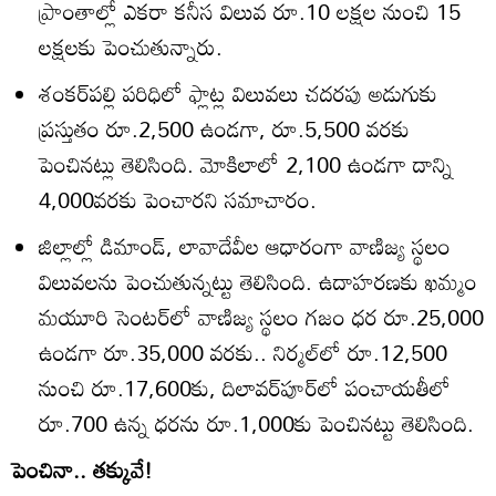
ప్రాంతాల్లో ఎకరా కనీస విలువ రూ.10 లక్షల నుంచి 15
లక్షలకు పెంచుతున్నారు.
శంకర్‌పల్లి పరిధిలో ఫ్లాట్ల విలువలు చదరపు అడుగుకు
ప్రస్తుతం రూ.2,500 ఉండగా, రూ.5,500 వరకు
పెంచినట్లు తెలిసింది. మోకిలాలో 2,100 ఉండగా దాన్ని
4,000వరకు పెంచారని సమాచారం.
జిల్లాల్లో డిమాండ్‌, లావాదేవీల ఆధారంగా వాణిజ్య స్థలం
విలువలను పెంచుతున్నట్టు తెలిసింది. ఉదాహరణకు ఖమ్మం
మయూరి సెంటర్‌లో వాణిజ్య స్థలం గజం ధర రూ.25,000
ఉండగా రూ.35,000 వరకు.. నిర్మల్‌లో రూ.12,500
నుంచి రూ.17,600కు, దిలావర్‌పూర్‌లో పంచాయతీలో
రూ.700 ఉన్న ధరను రూ.1,000కు పెంచినట్టు తెలిసింది.
పెంచినా.. తక్కువే!