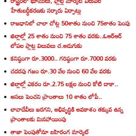
రాష్ట్రంలో భూములు, ఫ్లాట్ల మార్కెట్‌ విలువల
హేతుబద్ధీకరణకు సర్కారు ఏర్పాట్లు
రాజధానిలో చాలా చోట్ల 50శాతం నుంచి 75శాతం పెంపు
జిల్లాల్లో 25 శాతం నుంచి 75 శాతం వరకు..ఓఆర్‌ఆర్‌
లోపల ఫ్లాట్ల విలువలు చ.అడుగుకు
కనిష్ఠంగా రూ.3000.. గరిష్ఠంగా రూ.7000 వరకు
చదరపు గజం రూ.30 వేల నుంచి 60 వేల వరకు
జిల్లాల్లో ఎకరం రూ.2.75 లక్షల నుంచి కోటి దాకా..
అసలు పెంచని ప్రాంతాలు 10 శాతం లోపే..
లావాదేవీలు జరగని, అభివృద్ధికి అవకాశం తక్కువ ఉన్న
ప్రాంతాలకు మినహాయింపు
తాజా పెంపుతోనూ బహిరంగ మార్కెట్‌