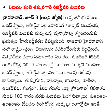
విలువల కంటే తక్కువగానే రిజిస్ట్రేషన్‌ విలువలు
హైదరాబాద్‌, జూన్‌ 3 (ఆంధ్ర జ్యోతి):
రాష్ట్రంలో భూములు,
ఓపెన్‌ ప్లాట్లు, అపార్ట్‌మెంట్ల బహిరంగ మార్కెట్‌ విలువలకు,
రిజిస్ట్రేషన్‌ విలువకు మధ్య ఉన్న వ్యత్యాసాన్ని తగ్గించేందుకు
ప్రభుత్వం హేతుబద్ధీకరణ చేపట్టనుంది. రాజధాని హైదరాబాద్‌
సహా రాష్ట్రవ్యాప్తంగా విలువలను సవరించేందుకు సిద్ధమైంది.
విశ్వసనీయ వర్గాల సమాచారం ప్రకారం.. ఓఆర్‌ఆర్‌ (ఔటర్‌
రింగురోడ్డు) పరిసర ప్రాంతాల్లో భూముల మార్కెట్‌ విలువలు,
ఓపెన్‌ ప్లాట్లు, అపార్ట్‌మెంట్ల విలువలు దాదాపు రెట్టింపు
కానున్నాయి. తుక్కుగూడ, రావిర్యాల, కొల్లూరు, మోకిలా,
శంకర్‌పల్లి, ముత్తంగి, కీసర తదితర అన్ని ప్రాంతాల్లో 80శాతం
నుంచి 100 శాతం వరకు విలువలు పెరగనున్నాయి. ఓఆర్‌ఆర్‌-
ఆర్‌ఆర్‌ఆర్‌ (రీజనల్‌ రింగ్‌రోడ్డు) మధ్య ప్రాంతాల్లోనూ ఇంతే