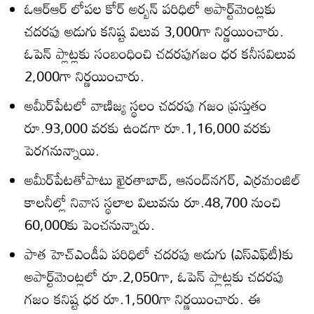
ఓఆర్‌ఆర్‌ లోపల కోర్‌ అర్బన్‌ పరిధిలో అపార్ట్‌మెంట్లకు
చదరపు అడుగు కనిష్ట విలువ 3,000గా నిర్ణయించారు.
ఓపెన్‌ ప్లాట్లకు సంబంధించి చదరపుగజం ధర కనీసవిలువ
2,000గా నిర్ణయించారు.
అమీర్‌పేటలో వాణిజ్య స్థలం చదరపు గజం ప్రస్తుతం
రూ.93,000 వరకు ఉండగా రూ.1,16,000 వరకు
పెరగనున్నాయి.
అమీర్‌పేటతోపాటు ఖైరతాబాద్‌, ఆనంద్‌నగర్‌, ఎర్రమంజిల్‌
కాలనీల్లో నివాస స్థలాల విలువను రూ.48,700 నుంచి
60,000కు పెంచనున్నారు.
పాత హెచ్‌ఎండీఏ పరిధిలో చదరపు అడుగు (ఎస్‌ఎఫ్‌టీ)కు
అపార్ట్‌మెంట్లలో రూ.2,050గా, ఓపెన్‌ ప్లాట్లకు చదరపు
గజం కనిష్ట ధర రూ.1,500గా నిర్ణయించారు. ఈ