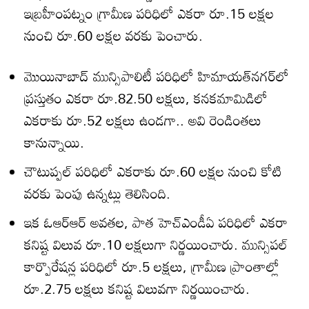
ఇబ్రహీంపట్నం గ్రామీణ పరిధిలో ఎకరా రూ.15 లక్షల
నుంచి రూ.60 లక్షల వరకు పెంచారు.
మొయినాబాద్‌ మున్సిపాలిటీ పరిధిలో హిమాయత్‌నగర్‌లో
ప్రస్తుతం ఎకరా రూ.82.50 లక్షలు, కనకమామిడిలో
ఎకరాకు రూ.52 లక్షలు ఉండగా.. అవి రెండింతలు
కానున్నాయి.
చౌటుప్పల్‌ పరిధిలో ఎకరాకు రూ.60 లక్షల నుంచి కోటి
వరకు పెంపు ఉన్నట్లు తెలిసింది.
ఇక ఓఆర్‌ఆర్‌ అవతల, పాత హెచ్‌ఎండీఏ పరిధిలో ఎకరా
కనిష్ట విలువ రూ.10 లక్షలుగా నిర్ణయించారు. మున్సిపల్‌
కార్పొరేషన్ల పరిధిలో రూ.5 లక్షలు, గ్రామీణ ప్రాంతాల్లో
రూ.2.75 లక్షలు కనిష్ట విలువగా నిర్ణయించారు.