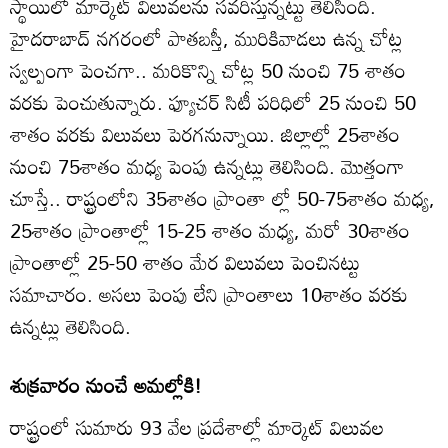
స్థాయిలో మార్కెట్‌ విలువలను సవరిస్తున్నట్టు తెలిసింది.
హైదరాబాద్‌ నగరంలో పాతబస్తీ, మురికివాడలు ఉన్న చోట్ల
స్వల్పంగా పెంచగా.. మరికొన్ని చోట్ల 50 నుంచి 75 శాతం
వరకు పెంచుతున్నారు. ఫ్యూచర్‌ సిటీ పరిధిలో 25 నుంచి 50
శాతం వరకు విలువలు పెరగనున్నాయి. జిల్లాల్లో 25శాతం
నుంచి 75శాతం మధ్య పెంపు ఉన్నట్లు తెలిసింది. మొత్తంగా
చూస్తే.. రాష్ట్రంలోని 35శాతం ప్రాంతా ల్లో 50-75శాతం మధ్య,
25శాతం ప్రాంతాల్లో 15-25 శాతం మధ్య, మరో 30శాతం
ప్రాంతాల్లో 25-50 శాతం మేర విలువలు పెంచినట్టు
సమాచారం. అసలు పెంపు లేని ప్రాంతాలు 10శాతం వరకు
ఉన్నట్లు తెలిసింది.
శుక్రవారం నుంచే అమల్లోకి!
రాష్ట్రంలో సుమారు 93 వేల ప్రదేశాల్లో మార్కెట్‌ విలువల