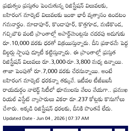
ప్రభుత్వం ప్రస్తుతం పెంచుతున్న రిజిస్ట్రేషన్‌ విలువలకు,
బహిరంగ మార్కెట్‌ విలువలకు ఇంకా భారీ వ్యత్యాసం ఉండటం
గమనార్హం. మాదాపూర్‌, కొండాపూర్‌, కొత్తగూడ, మణికొండ,
గచ్చిబౌలి వంటి ప్రాంతాల్లో అపార్ట్‌మెంట్లను చదరపు అడుగుకు
రూ.10,000 వరకు ధరతో విక్రయిస్తున్నారు. దీని ప్రకారమే పెద్ద
బిల్డర్లు స్టాంపు డ్యూటీ కట్టిస్తున్నారు. ఈ ప్రాంతాల్లో ప్రస్తుత
రిజిస్ట్రేషన్‌ విలువలు రూ.3,000-రూ.3,800 మధ్య ఉన్నాయి.
తాజా పెంపుతో రూ.7,000 వరకు చేరనున్నాయి. అంటే
బహిరంగ మార్కెట్‌ ధరకన్నా తక్కువే. ఇటీవల టీజీఐఐసీ
రాయదుర్గం నాలెడ్జ్‌ సిటీలో భూములను వేలం వేయగా.. ప్రముఖ
రియల్‌ ఎస్టేట్‌ వ్యాపారులు ఎకరా రూ.237 కోట్లకు కొనుగోలు
చేశారు. అక్కడి రిజిస్ట్రేషన్‌ ధరలకు, దీనికి పొంతనే లేదు.
Updated Date - Jun 04 , 2026 | 07:37 AM