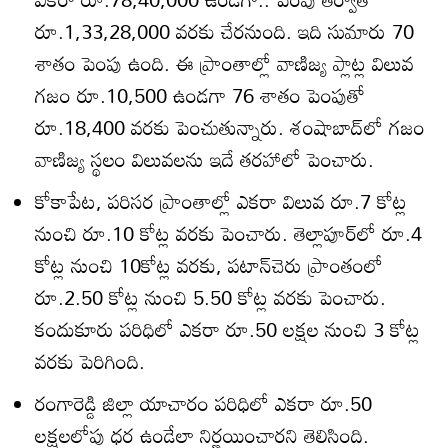
రూ.1,33,28,000 వరకు చేరనుంది. ఇది సుమారు 70
శాతం పెంపు ఉంది. ఈ ప్రాంతాల్లో వాణిజ్య ప్లాట్ల విలువ
గజం రూ.10,500 ఉండగా 76 శాతం పెంపుతో
రూ.18,400 వరకు పెంచుతున్నారు. శంషాబాద్‌లో గజం
వాణిజ్య స్థలం విలువలను ఇదే తరహాలో పెంచారు.
కోకాపేట, పరిసర ప్రాంతాల్లో ఎకరా విలువ రూ.7 కోట్ల
నుంచి రూ.10 కోట్ల వరకు పెంచారు. తెల్లాపూర్‌లో రూ.4
కోట్ల నుంచి 10కోట్ల వరకు, పటాన్‌చెరు ప్రాంతంలో
రూ.2.50 కోట్ల నుంచి 5.50 కోట్ల వరకు పెంచారు.
కందుకూరు పరిధిలో ఎకరా రూ.50 లక్షల నుంచి 3 కోట్ల
వరకు పెరిగింది.
రంగారెడ్డి జిల్లా యాచారం పరిధిలో ఎకరా రూ.50
లక్షలలోపు ధర ఉండేలా నిర్ణయించారని తెలిసింది.