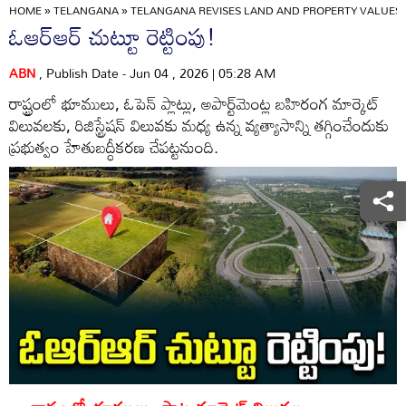
HOME
»
TELANGANA
»
TELANGANA REVISES LAND AND PROPERTY VALUES 
ఓఆర్‌ఆర్‌ చుట్టూ రెట్టింపు!
ABN
, Publish Date - Jun 04 , 2026 | 05:28 AM
రాష్ట్రంలో భూములు, ఓపెన్‌ ప్లాట్లు, అపార్ట్‌మెంట్ల బహిరంగ మార్కెట్‌
విలువలకు, రిజిస్ట్రేషన్‌ విలువకు మధ్య ఉన్న వ్యత్యాసాన్ని తగ్గించేందుకు
ప్రభుత్వం హేతుబద్ధీకరణ చేపట్టనుంది.