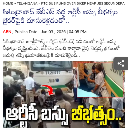
HOME
»
TELANGANA
»
RTC BUS RUNS OVER BIKER NEAR JBS SECUNDERAB
సికింద్రాబాద్ జేబీఎస్ వద్ద ఆర్టీసీ బస్సు బీభత్సం..
బైకర్‌పైకి దూసుకెళ్లడంతో..
ABN
, Publish Date - Jun 03 , 2026 | 04:05 PM
సికింద్రాబాద్ జూబ్లీహిల్స్ బస్టాప్ (జేబీఎస్) సమీపంలో ఆర్టీసీ బస్సు
బీభత్సం సృష్టించింది. జేబీఎస్ నుంచి కార్ఖానా వైపు వెళ్తున్న క్రమంలో
అదుపు తప్పి ప్రయాణికులపైకి దూసుకెళ్లింది..