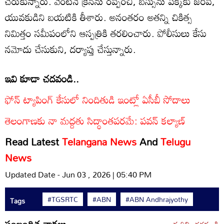
చేరుకున్నారు. వెంటనే క్రేన్‌ను రప్పించి, బస్సును పక్కకు జరిపి,
యువకుడిని బయటికి తీశారు. అనంతరం అతన్ని చికిత్స
నిమిత్తం సమీపంలోని ఆస్పత్రికి తరలించారు. పోలీసులు కేసు
నమోదు చేసుకుని, దర్యాప్తు చేస్తున్నారు.
ఇవి కూడా చదవండి..
ఫోన్ ట్యాపింగ్ కేసులో నిందితుడి ఇంట్లో ఏసీబీ సోదాలు
తెలంగాణకు నా మద్దతు సిద్ధాంతపరమే: పవన్ కల్యాణ్
Read Latest
Telangana News
And
Telugu
News
Updated Date - Jun 03 , 2026 | 05:40 PM
#TGSRTC
#ABN
#ABN Andhrajyothy
Tags