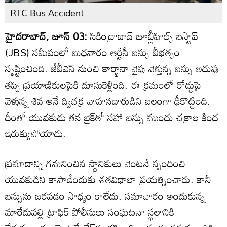
RTC Bus Accident
హైదరాబాద్, జూన్ 03:
సికింద్రాబాద్ జూబ్లీహిల్స్ బస్టాప్
(JBS) సమీపంలో బుధవారం ఆర్టీసీ బస్సు బీభత్సం
సృష్టించింది. జేబీఎస్ నుంచి కార్ఖానా వైపు వెళ్తున్న బస్సు అదుపు
తప్పి ప్రయాణికులపైకి దూసుకెళ్లింది. ఈ క్రమంలో రోడ్డుపై
వెళ్తున్న శివ అనే ద్విచక్ర వాహనదారుడిని బలంగా ఢీకొట్టింది.
దీంతో యువకుడు తన బైక్‌తో సహా బస్సు ముందు చక్రాల కింద
ఇరుక్కుపోయాడు.
ప్రమాదాన్ని గమనించిన స్థానికులు వెంటనే స్పందించి
యువకుడిని కాపాడేందుకు శతవిధాలా ప్రయత్నించారు. కానీ
బస్సును జరపడం సాధ్యం కాలేదు. సమాచారం అందుకున్న
మారేడుపల్లి ట్రాఫిక్ పోలీసులు సంఘటనా స్థలానికి