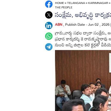
HOME
»
TELANGANA
»
KARIMNAGAR
THE PEOPLE
సంక్షేమ, అభివృద్ధి కార్యక్
ABN
, Publish Date - Jun 02 , 2026
గ్రామ,వార్డు సభల ద్వారా సంక్షేమ, అభివృ
ప్రధాన కార్యదర్శి కె రామకృష్ణా
నుంచి అన్ని జిల్లాల కలె క్టర్లతో వీడి