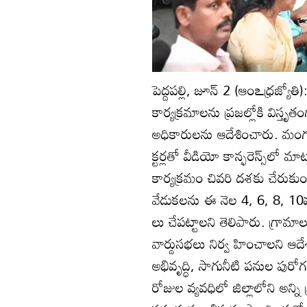
పెద్దపల్లి, జూన్‌ 2 (ఆంఽధ్రజ్యోతి
కార్యక్రమాలను ప్రజల్లోకి విస్తృతంగ
అధికారులను ఆదేశించారు. మంగళ
క్టర్లతో వీడియో కాన్ఫరెన్స్‌లో 
కార్యక్రమం చివరి దశకు చేరుకు
వేడుకలను ఈ నెల 4, 6, 8, 10వ తే
లు చేపట్టాలని తెలిపారు. గ్రామాలు,
వార్డుసభలు నిర్వ హించాలని ఆద
అభివృద్ధి, సాగునీటి పనుల పురో
రోజుల వ్యవధిలో జిల్లాలోని అన్ని 