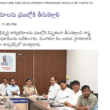
»
WELFARE AND DEVELOPMENT PROGRAMS SHOULD BE TAKEN TO
రమాలను ప్రజల్లోకి తీసుకెళ్లాలి
 | 11:45 PM
ద్ధి కార్యక్రమాలను ప్రజల్లోకి విస్తృతంగా తీసుకెళ్లాలని రాష్ట్ర
రావు అధికారులను ఆదేశించారు. మంగళవా రం ఆయన హైదరాబాద్‌
యో కాన్ఫరెన్స్‌లో మాట్లాడారు.