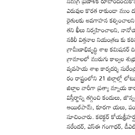
సమగ్ర ప్రణాళిక రూపొందించుకోవ
ఎరువుల కొరత రాకుండా ముం దస్త
రైతులకు అవగాహన కల్పించాలని త
తని ఖీలు నిర్వహించాలని, నానో
నకిలీ విత్తనాల నియంత్రణ కు క
గ్రామీణాభివృద్ధి శాఖ కమిషనర్‌ ద
గ్రామాలలో మురుగు కాల్వల శుభ్ర
వ్యవసాయ శాఖ కార్యదర్శి సురే
రం రాష్ట్రంలోని 21 జిల్లాల్లో
జిల్లాల వారీగా ప్రత్యా మ్నాయ క
విస్తీర్ణాన్ని తగ్గించి కందులు,
ఆయిల్‌పామ్‌, కూరగా యలు, పండ్
సూచించారు. కలెక్టర్‌ కోయశ్రీహర్ష,
నరేందర్‌, ఎస్‌ఈ గంగాధర్‌, డీఎల్‌