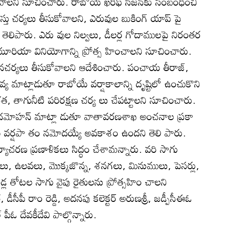
ాలని సూచించారు. రాబోయే ఖరీఫ్‌ సీజన్‌కు సంబంధించి
ు చర్యలు తీసుకోవాలని, ఎరువుల బుకింగ్‌ యాప్‌ పై
ెలిపారు. ఎరు వుల నిల్వలు, డీలర్ల గోదాములపై నిరంతర
యూరియా వినియోగాన్ని ప్రోత్స హించాలని సూచించారు.
ఠినచర్యలు తీసుకోవాలని ఆదేశించారు. పంచాయ తీరాజ్‌,
ివ్య మాట్లాడుతూ రాబోయే వర్షాకాలాన్ని దృష్టిలో ఉంచుకొని
త, తాగునీటి పరిరక్షణ చర్య లు చేపట్టాలని సూచించారు.
ంద్రమోహన్‌ మాట్లా డుతూ వాతావరణశాఖ అంచనాల ప్రకా
 లోటు వర్షపా తం నమోదయ్యే అవకాశం ఉందని తెలి పారు.
ార్యాచరణ ప్రణాళికలు సిద్ధం చేశామన్నారు. వరి సాగు
 జొన్నలు, ఉలవలు, మొక్కజొన్న, శనగలు, మినుములు, పెసర్లు,
ల తోటల సాగు వైపు రైతులను ప్రోత్సహిం చాలని
 డీసీపీ రాం రెడ్డి, అదనపు కలెక్టర్‌ అరుణశ్రీ, జడ్పీసీఈఓ
 పీఓ దేవకీదేవి పాల్గొన్నారు.