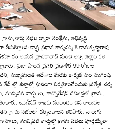
): గ్రామ,వార్డు సభల ద్వారా సంక్షేమ, అభివృద్ధి
ా తీసుకెళ్లాలని రాష్ట్ర ప్రధాన కార్యదర్శి కె రామకృష్ణారావు
వా రం ఆయన హైదరాబాద్‌ నుంచి అన్ని జిల్లాల కలె
మాట్లాడారు. ప్రజా పాలన ప్రగతి ప్రణాళిక 99 రోజుల
ందని, ముఖ్యమంత్రి ఆదేశాల మేరకు కార్యక్ర మం ముగింపు
దీ ల్లో జిల్లాల్లో ఘనంగా నిర్వహించేందుకు ప్రత్యేక చర్య
 మున్సిపల్‌ వార్డు లు, కార్పొరేషన్‌ డివిజన్లలో గ్రామ,
ేశించారు. ఇరిగేషన్‌ శాఖకు సంబంధిం చిన కాలువల
గతిని గ్రామ సభలలో చర్చించాలని తెలిపారు. నాలుగు
గ్రామాలు, మున్సిపల్‌ వార్డుల్లో గ్రామ సభలు పూర్తయ్యేలా