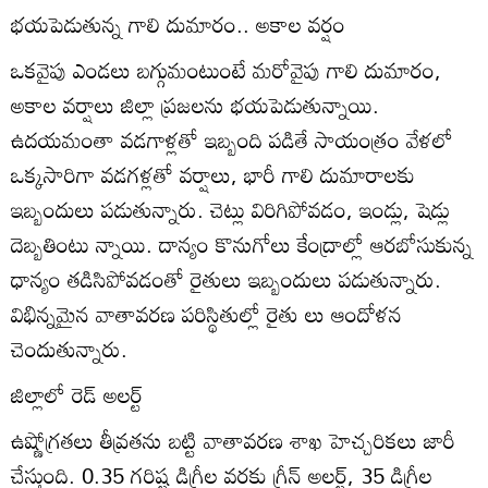
భయపెడుతున్న గాలి దుమారం.. అకాల వర్షం
ఒకవైపు ఎండలు బగ్గుమంటుంటే మరోవైపు గాలి దుమారం,
అకాల వర్షాలు జిల్లా ప్రజలను భయపెడుతున్నాయి.
ఉదయమంతా వడగాళ్లతో ఇబ్బంది పడితే సాయంత్రం వేళలో
ఒక్కసారిగా వడగళ్లతో వర్షాలు, భారీ గాలి దుమారాలకు
ఇబ్బందులు పడుతున్నారు. చెట్లు విరిగిపోవడం, ఇండ్లు, షెడ్లు
దెబ్బతింటు న్నాయి. దాన్యం కొనుగోలు కేంద్రాల్లో ఆరబోసుకున్న
ధాన్యం తడిసిపోవడంతో రైతులు ఇబ్బందులు పడుతున్నారు.
విభిన్నమైన వాతావరణ పరిస్థితుల్లో రైతు లు ఆందోళన
చెందుతున్నారు.
జిల్లాలో రెడ్‌ అలర్ట్‌
ఉష్ణోగ్రతలు తీవ్రతను బట్టి వాతావరణ శాఖ హెచ్చరికలు జారీ
చేస్తుంది. 0.35 గరిష్ట డిగ్రీల వరకు గ్రీన్‌ అలర్ట్‌, 35 డిగ్రీల