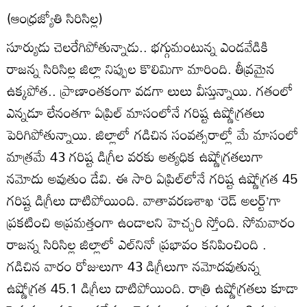
(ఆంధ్రజ్యోతి సిరిసిల్ల)
సూర్యుడు చెలరేగిపోతున్నాడు.. భగ్గుమంటున్న ఎండవేడికి
రాజన్న సిరిసిల్ల జిల్లా నిప్పుల కొలిమిగా మారింది. తీవ్రమైన
ఉక్కపోత.. ప్రాణాంతకంగా వడగా లులు వీస్తున్నాయి. గతంలో
ఎన్నడూ లేనంతగా ఏప్రిల్‌ మాసంలోనే గరిష్ట ఉష్ణోగ్రతలు
పెరిగిపోతున్నాయి. జిల్లాలో గడిచిన సంవత్సరాల్లో మే మాసంలో
మాత్రమే 43 గరిష్ట డిగ్రీల వరకు అత్యధిక ఉష్ణోగ్రతలుగా
నమోదు అవుతుం డేవి. ఈ సారి ఏప్రిల్‌లోనే గరిష్ట ఉష్ణోగ్రత 45
గరిష్ట డిగ్రీలు దాటిపోయింది. వాతావరణశాఖ ‘రెడ్‌ అలర్ట్‌’గా
ప్రకటించి అప్రమత్తంగా ఉండాలని హెచ్చరి స్తోంది. సోమవారం
రాజన్న సిరిసిల్ల జిల్లాలో ఎల్‌నినో ప్రభావం కనిపించింది .
గడిచిన వారం రోజులుగా 43 డిగ్రీలుగా నమోదవుతున్న
ఉష్ణోగ్రత 45.1 డిగ్రీలు దాటిపోయింది. రాత్రి ఉష్ణోగ్రతలు కూడా