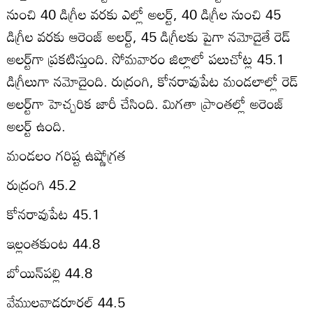
నుంచి 40 డిగ్రీల వరకు ఎల్లో అలర్ట్‌, 40 డిగ్రీల నుంచి 45
డిగ్రీల వరకు ఆరెంజ్‌ అలర్ట్‌, 45 డిగ్రీలకు పైగా నమోదైతే రెడ్‌
అలర్ట్‌గా ప్రకటిస్తుంది. సోమవారం జిల్లాలో పలుచోట్ల 45.1
డిగ్రీలుగా నమోదైంది. రుద్రంగి, కోనరావుపేట మండలాల్లో రెడ్‌
అలర్ట్‌గా హెచ్చరిక జారీ చేసింది. మిగతా ప్రాంతల్లో అరెంజ్‌
అలర్ట్‌ ఉంది.
మండలం గరిష్ట ఉష్ణోగ్రత
రుద్రంగి 45.2
కోనరావుపేట 45.1
ఇల్లంతకుంట 44.8
బోయిన్‌పల్లి 44.8
వేములవాడరూరల్‌ 44.5