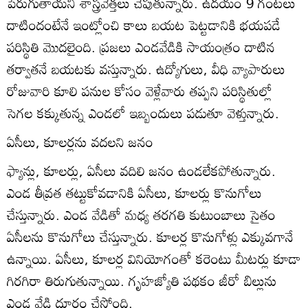
పెరుగుతాయని శాస్త్రవేత్తలు చెపుతున్నారు. ఉదయం 9 గంటలు
దాటిందంటేనే ఇంట్లోంచి కాలు బయట పెట్టడానికి భయపడే
పరిస్థితి మొదలైంది. ప్రజలు ఎండవేడికి సాయంత్రం దాటిన
తర్వాతనే బయటకు వస్తున్నారు. ఉద్యోగులు, వీధి వ్యాపారులు
రోజువారి కూలి పనుల కోసం వెళ్లేవారు తప్పని పరిస్థితుల్లో
సెగల కక్కుతున్న ఎండలో ఇబ్బందులు పడుతూ వెళ్తున్నారు.
ఏసీలు, కూలర్లను వదలని జనం
ఫ్యాన్లు, కూలర్లు, ఏసీలు వదిలి జనం ఉండలేకపోతున్నారు.
ఎండ తీవ్రత తట్టుకోవడానికి ఏసీలు, కూలర్లు కొనుగోలు
చేస్తున్నారు. ఎండ వేడితో మధ్య తరగతి కుటుంబాలు సైతం
ఏసీలను కొనుగోలు చేస్తున్నారు. కూలర్ల కొనుగోళ్లు ఎక్కువగానే
ఉన్నాయి. ఏసీలు, కూలర్ల వినియోగంతో కరెంటు మీటర్లు కూడా
గిరగిరా తిరుగుతున్నాయి. గృహజ్యోతి పథకం జీరో బిల్లును
ఎండ వేడి దూరం చేస్తోంది.