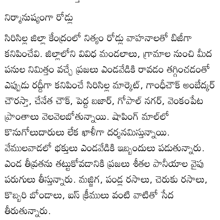
నిర్మానుష్యంగా రోడ్లు
సిరిసిల్ల జిల్లా కేంద్రంలో నిత్యం రోడ్లు వాహనాలతో బిజీగా
కనిపించేవి. జిల్లాలోని వివిధ మండలాలు, గ్రామాల నుంచి మీద
పనుల నిమిత్తం వచ్చే ప్రజలు ఎండవేడికి రావడం తగ్గించడంతో
ఎప్పుడు రద్దీగా కనిపించే సిరిసిల్ల మార్కెట్‌, గాంధీచౌక్‌ అంబేద్కర్‌
చౌరస్తా, చేనేత చౌక్‌, పెద్ద బజార్‌, గోపాల్‌ నగర్‌, వెంకంపేట
ప్రాంతాలు వెలవెలబోతున్నాయి. షాపింగ్‌ మాల్‌లో
కొనుగోలుదారులు లేక ఖాళీగా దర్శనమిస్తున్నాయి.
వేములవాడలో భక్తులు ఎండవేడికి ఇబ్బందులు పడుతున్నారు.
ఎండ తీవ్రతను తట్టుకోవడానికి ప్రజలు శీతల పానీయాల వైపు
పరుగులు తీస్తున్నారు. మజ్జిగ, పండ్ల రసాలు, చెరుకు రసాలు,
కొబ్బరి బోండాలు, ఐస్‌ క్రీములు వంటి వాటితో సేద
తీరుతున్నారు.