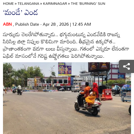
HOME
»
TELANGANA
»
KARIMNAGAR
»
THE 'BURNING' SUN
‘మండే’ ఎండ
ABN
, Publish Date - Apr 28 , 2026 | 12:45 AM
సూర్యుడు చెలరేగిపోతున్నాడు.. భగ్గుమంటున్న ఎండవేడికి రాజన్న
సిరిసిల్ల జిల్లా నిప్పుల కొలిమిగా మారింది. తీవ్రమైన ఉక్కపోత..
ప్రాణాంతకంగా వడగా లులు వీస్తున్నాయి. గతంలో ఎన్నడూ లేనంతగా
ఏప్రిల్‌ మాసంలోనే గరిష్ట ఉష్ణోగ్రతలు పెరిగిపోతున్నాయి.