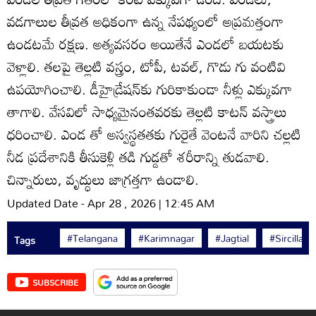
వడగాలుల తీవ్రత అధికంగా ఉన్న నేపథ్యంలో అప్రమత్తంగా
ఉండటమే రక్షణ. అత్యవసరం అయితేనే ఎండలో బయటకు
వెళ్లాలి. తలపై తెల్లటి వస్త్రం, టోపీ, టవల్‌, గొడు గు వంటివి
ఉపయోగించాలి. డీహైడ్రేషన్‌కు గురికాకుండా నీళ్లు ఎక్కువగా
తాగాలి. వేసవిలో సాధ్యమైనంతవరకు తెల్లటి కాటన్‌ వస్త్రాలు
ధరించాలి. ఎండ తో అస్వస్థతతకు గురైతే వెంటనే వారిని చల్లటి
నీడ ప్రదేశానికి తీసుకెళ్లి తడి గుడ్డతో శరీరాన్ని తుడవాలి.
చిన్నారులు, వృద్ధులు జాగ్రత్తగా ఉండాలి.
Updated Date - Apr 28 , 2026 | 12:45 AM
#Telangana
#Karimnagar
#Jagtial
#Sircilla
Tags
SUBSCRIBE