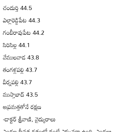
చందుర్తి 44.5
ఎల్లారెడ్డిపేట 44.3
గంబీరావుపేట 44.2
సిరిసిల్ల 44.1
వేములవాడ 43.8
తంగళ్లపల్లి 43.7
వీర్నపల్లి 43.7
ముస్తాబాద్‌ 43.5
అప్రమత్తతోనే రక్షణ
-డాక్టర్‌ శ్రీవాణి, వైద్యురాలు
ఎండల తీవ్రత గతంలో కంటే ఎక్కువగా ఉంది. ఎండలు,