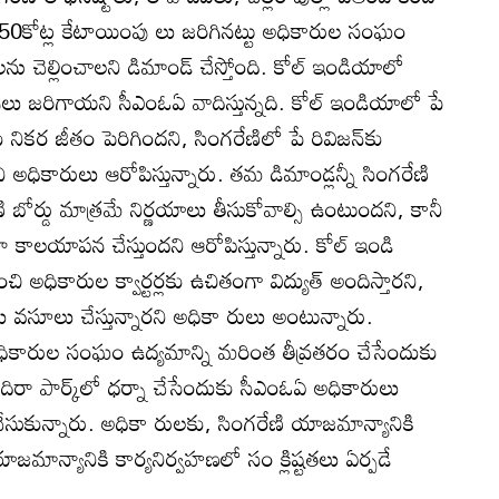
.250కోట్ల కేటాయింపు లు జరిగినట్టు అధికారుల సంఘం
ు చెల్లించాలని డిమాండ్‌ చేస్తోంది. కోల్‌ ఇండియాలో
పులు జరిగాయని సీఎంఓఏ వాదిస్తున్నది. కోల్‌ ఇండియాలో పే
ు నికర జీతం పెరిగిందని, సింగరేణిలో పే రివిజన్‌కు
 అధికారులు ఆరోపిస్తున్నారు. తమ డిమాండ్లన్నీ సింగరేణి
 బోర్డు మాత్రమే నిర్ణయాలు తీసుకోవాల్సి ఉంటుందని, కానీ
కాలయాపన చేస్తుందని ఆరోపిస్తున్నారు. కోల్‌ ఇండి
ి అధికారుల క్వార్టర్లకు ఉచితంగా విద్యుత్‌ అందిస్తారని,
ులు వసూలు చేస్తున్నారని అధికా రులు అంటున్నారు.
అధికారుల సంఘం ఉద్యమాన్ని మరింత తీవ్రతరం చేసేందుకు
ందిరా పార్క్‌లో ధర్నా చేసేందుకు సీఎంఓఏ అధికారులు
సుకున్నారు. అధికా రులకు, సింగరేణి యాజమాన్యానికి
జమాన్యానికి కార్యనిర్వహణలో సం క్లిష్టతలు ఏర్పడే