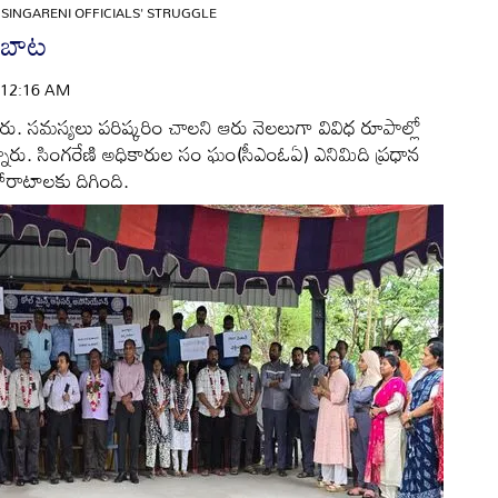
»
SINGARENI OFFICIALS' STRUGGLE
ుబాట
 | 12:16 AM
రు. సమస్యలు పరిష్కరిం చాలని ఆరు నెలలుగా వివిధ రూపాల్లో
్నారు. సింగరేణి అధికారుల సం ఘం(సీఎంఓఏ) ఎనిమిది ప్రధాన
పోరాటాలకు దిగింది.