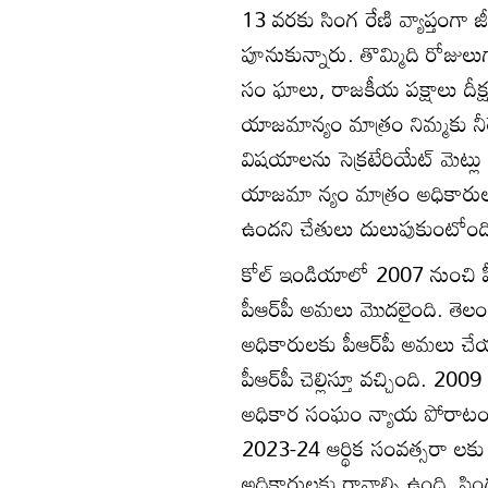
13 వరకు సింగ రేణి వ్యాప్తంగా
పూనుకున్నారు. తొమ్మిది రోజులుగా
సం ఘాలు, రాజకీయ పక్షాలు దీక్
యాజమాన్యం మాత్రం నిమ్మకు నీరెత్
విషయాలను సెక్రటేరియేట్‌ మెట్లు ఎ
యాజమా న్యం మాత్రం అధికారుల 
ఉందని చేతులు దులుపుకుంటోంద
కోల్‌ ఇండియాలో 2007 నుంచి పీ
పీఆర్‌పీ అమలు మొదలైంది. తె
అధికారులకు పీఆర్‌పీ అమలు చే
పీఆర్‌పీ చెల్లిస్తూ వచ్చింది. 
అధికార సంఘం న్యాయ పోరాటం చ
2023-24 ఆర్థిక సంవత్సరా లకు
అధికారులకు రావాల్సి ఉంది. సింగర