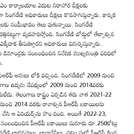
 జీఎం కార్యాలయాల ఎదుట నిరాహార దీక్షలకు
 సింగరేణి అధికారులు దీక్షలు కొనసాగిస్తున్నారు. కార్మిక
షలకు సంఘీభావం తెలు పుతున్నాయి. సింగరేణి
తినట్టుగా వ్యవహరిస్తోంది. సింగరేణి బోర్డులో తేల్చాల్సిన
క్కేదాక తీసుకెళ్లారని అధికారులు విమర్శిస్తున్నారు.
డిమాండ్లకు సంబంధించిన నివేదిక ముఖ్యమంత్రి పరిధిలో
ి.
ఆర్‌పీ అమలు లోకి వచ్చింది. సింగరేణిలో 2009 నుంచి
లంగాణ ఉద్యమ నేపథ్యంలో 2009 నుంచి 2014వరకు
యలేదు. తెలంగాణ రాష్ట్రం ఏర్పడిన తరు వాత 2021-22
2009 నుంచి 2014 వరకు రావాల్సిన పీఆర్‌పీ బకాయిలను
ేసి ఆ ఏరియర్స్‌ను పొం దింది. అయితే 2022-23,
 సంబంధించిన పీఆర్‌పీ బకాయిలు సుమారు రూ.250కోట్లు
ేణి లాభనష్టాలు, లావాదేవీలు, చెల్లిం పుల్లో పీఆర్‌పీ కింద