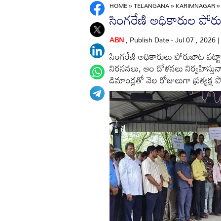
HOME
»
TELANGANA
»
KARIMNAGAR
సింగరేణి అధికారుల పోర
ABN
, Publish Date - Jul 07 , 2026
సింగరేణి అధికారులు పోరుబాట పట్టా
నిరసనలు, ఆం దోళనలు నిర్వహిస్తున
డిమాండ్లతో నెల రోజులుగా ప్రత్యక్ష 