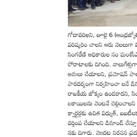
గోదావరిఖని, జూలై 6 (ఆంధ్రజ్యో
పరిష్కరిం చాలని ఆరు నెలలుగా వ
సింగరేణి అధికారుల సం ఘం(సీఎంఓ
పోరాటాలకు దిగింది. నాలుగేళ్లుగా పె
అమలు చేయాలని, ప్రమోషన్‌ పాల
పారదర్శంగా నిర్వహించా లనే డి
రాజకీయ జోక్యం ఉండరాదని, సింగర
బకాయిలను వెంటనే చెల్లించాలని
క్వార్టర్లకు ఉచిత విద్యుత్‌, ఐఐట
వర్తింప చేయాలని డిమాండ్‌ చేస్
నకు దిగారు. మొదట నిరసన ప్రద