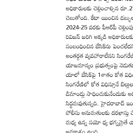
అధికారులకు చెల్లించాల్సిన రూ
చెబుతోంది. కేటా యించిన డబ్బులన
2024-25 వరకు పీఆర్‌పీ చెల్లిం
రివిజన్‌ జరిగి అక్కడి అధికారులక
సంబంధించిన బేసిక్‌ను పెంచలేదని
అంతర్గత వ్యవహారాలేనని సింగరేణి
యాజమాన్యం ప్రభుత్వంపై నెడుతూ 
యాలో బేసిక్‌పై 1శాతం కోత విధించ
సింగరేణిలో కోత విధిస్తూనే బిల్ల
డిమాండ్లు సాధించుకునేందుకు 
సిద్ధమవుతున్నది. హైదరాబాద్‌ ఇ
పోలీసు అనుమతులకు దరఖాస్తు చే
మధ్య ఉన్న సయో ధ్య భగ్నమైతే యా
అవకాశం ఉంది.