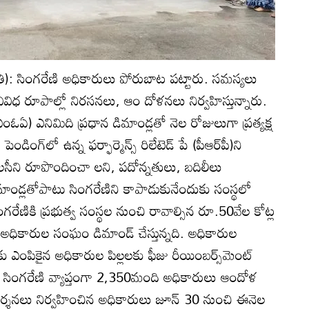
తి): సింగరేణి అధికారులు పోరుబాట పట్టారు. సమస్యలు
ివిధ రూపాల్లో నిరసనలు, ఆం దోళనలు నిర్వహిస్తున్నారు.
ఏ) ఎనిమిది ప్రధాన డిమాండ్లతో నెల రోజులుగా ప్రత్యక్ష
ండింగ్‌లో ఉన్న ఫర్ఫార్మెన్స్‌ రిలేటెడ్‌ పే (పీఆర్‌పీ)ని
సీని రూపొందించా లని, పదోన్నతులు, బదిలీలు
మాండ్లతోపాటు సింగరేణిని కాపాడుకునేందుకు సంస్థలో
ేణికి ప్రభుత్వ సంస్థల నుంచి రావాల్సిన రూ.50వేల కోట్ల
 అధికారుల సంఘం డిమాండ్‌ చేస్తున్నది. అధికారుల
ీలకు ఎంపికైన అధికారుల పిల్లలకు ఫీజు రీయింబర్స్‌మెంట్‌
తూ సింగరేణి వ్యాప్తంగా 2,350మంది అధికారులు ఆందోళ
ర్శనలు నిర్వహించిన అధికారులు జూన్‌ 30 నుంచి ఈనెల