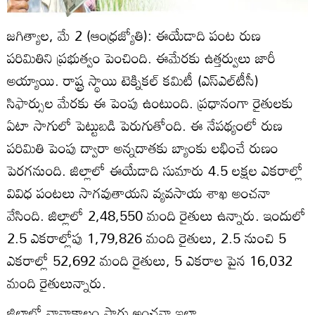
జగిత్యాల, మే 2 (ఆంధ్రజ్యోతి): ఈయేడాది పంట రుణ
పరిమితిని ప్రభుత్వం పెంచింది. ఈమేరకు ఉత్తర్వులు జారీ
అయ్యాయి. రాష్ట్ర స్థాయి టెక్నికల్‌ కమిటీ (ఎస్‌ఎల్‌టీసీ)
సిఫార్సుల మేరకు ఈ పెంపు ఉంటుంది. ప్రధానంగా రైతులకు
ఏటా సాగులో పెట్టుబడి పెరుగుతోంది. ఈ నేపథ్యంలో రుణ
పరిమితి పెంపు ద్వారా అన్నదాతకు బ్యాంకు లభించే రుణం
పెరగనుంది. జిల్లాలో ఈయేడాది సుమారు 4.5 లక్షల ఎకరాల్లో
వివిధ పంటలు సాగవుతాయని వ్యవసాయ శాఖ అంచనా
వేసింది. జిల్లాలో 2,48,550 మంది రైతులు ఉన్నారు. ఇందులో
2.5 ఎకరాల్లోపు 1,79,826 మంది రైతులు, 2.5 నుంచి 5
ఎకరాల్లో 52,692 మంది రైతులు, 5 ఎకరాల పైన 16,032
మంది రైతులున్నారు.
జిల్లాలో వానాకాలం సాగు అంచనా ఇలా..