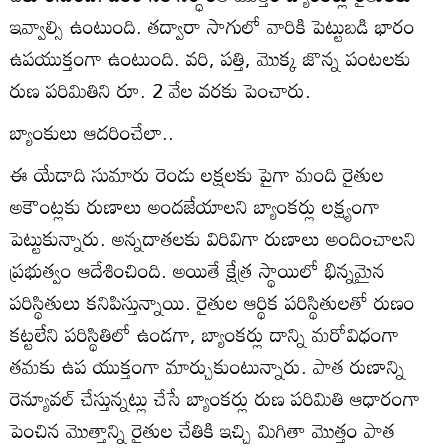
ఇవ్వాల్సి ఉంటుంది. తద్వారా సాగులో వారికి పెట్టుబడి భారం
ఉపయుక్తంగా ఉంటుంది. వరి, పత్తి, మొక్క జొన్న పంటలకు
రుణ పరిమితిని రూ. 2 వేల వరకు పెంచారు.
బ్యాంకులు ఆదరించేలా..
ఈ యేడాది సుమారు రెండు లక్షలకు పైగా మంది రైతుల
అకౌంట్లకు రుణాలు అందజేయాలని బ్యాంకర్లు లక్ష్యంగా
పెట్టుకున్నారు. అన్నదాతలకు విరివిగా రుణాలు అందించాలని
ప్రభుత్వం ఆదేశించింది. అయితే క్షేత్ర స్థాయిలో భిన్నమైన
పరిస్థితులు కనిపిస్తున్నాయి. రైతుల ఆర్థిక పరిస్థితులతో రుణం
కట్టలేని పరిస్థితిలో ఉండగా, బ్యాంకర్లు దాన్ని మరోవిధంగా
తమకు ఉప యుక్తంగా మార్చుకుంటున్నారు. పాత రుణాన్ని
రెన్యూవల్‌ చేస్తున్నట్లు చేసే బ్యాంకర్లు రుణ పరిమితి ఆధారంగా
పెంచిన మొత్తాన్ని రైతుల చేతికి ఇచ్చి మిగితా మొత్తం పాత