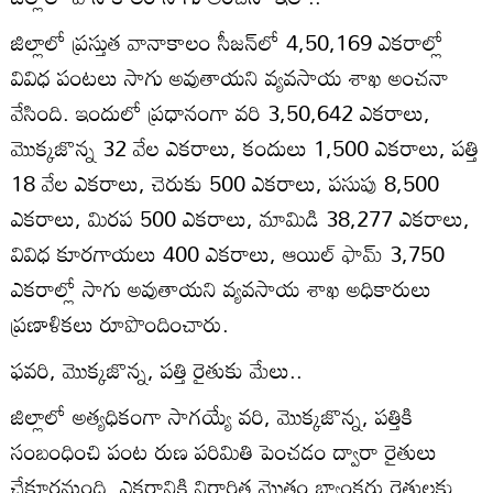
జిల్లాలో ప్రస్తుత వానాకాలం సీజన్‌లో 4,50,169 ఎకరాల్లో
వివిధ పంటలు సాగు అవుతాయని వ్యవసాయ శాఖ అంచనా
వేసింది. ఇందులో ప్రధానంగా వరి 3,50,642 ఎకరాలు,
మొక్కజొన్న 32 వేల ఎకరాలు, కందులు 1,500 ఎకరాలు, పత్తి
18 వేల ఎకరాలు, చెరుకు 500 ఎకరాలు, పసుపు 8,500
ఎకరాలు, మిరప 500 ఎకరాలు, మామిడి 38,277 ఎకరాలు,
వివిధ కూరగాయలు 400 ఎకరాలు, ఆయిల్‌ ఫామ్‌ 3,750
ఎకరాల్లో సాగు అవుతాయని వ్యవసాయ శాఖ అధికారులు
ప్రణాళికలు రూపొందించారు.
ఫవరి, మొక్కజొన్న, పత్తి రైతుకు మేలు..
జిల్లాలో అత్యధికంగా సాగయ్యే వరి, మొక్కజొన్న, పత్తికి
సంబంధించి పంట రుణ పరిమితి పెంచడం ద్వారా రైతులు
చేకూరనుంది. ఎకరానికి నిర్ధారిత మొత్తం బ్యాంకర్లు రైతులకు