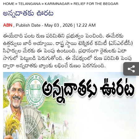
HOME
»
TELANGANA
»
KARIMNAGAR
»
RELIEF FOR THE BEGGAR
అన్నదాతకు ఊరట
ABN
, Publish Date - May 03 , 2026 | 12:22 AM
ఈయేడాది పంట రుణ పరిమితిని ప్రభుత్వం పెంచింది. ఈమేరకు
ఉత్తర్వులు జారీ అయ్యాయి. రాష్ట్ర స్థాయి టెక్నికల్‌ కమిటీ (ఎస్‌ఎల్‌టీసీ)
సిఫార్సుల మేరకు ఈ పెంపు ఉంటుంది. ప్రధానంగా రైతులకు ఏటా
సాగులో పెట్టుబడి పెరుగుతోంది. ఈ నేపథ్యంలో రుణ పరిమితి పెంపు
ద్వారా అన్నదాతకు బ్యాంకు లభించే రుణం పెరగనుంది.