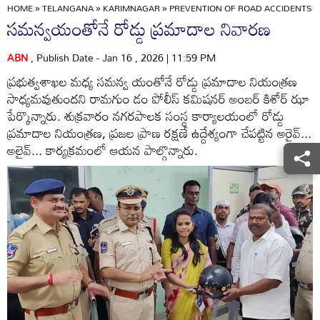
HOME
»
TELANGANA
»
KARIMNAGAR
»
PREVENTION OF ROAD ACCIDENTS 
సమన్వయంతోనే రోడ్డు ప్రమాదాల నివారణ
ABN
, Publish Date - Jan 16 , 2026 | 11:59 PM
ప్రభుత్వశాఖల మధ్య సమన్వ యంతోనే రోడ్డు ప్రమాదాల నియంత్రణ
సాధ్యమవుతుందని రామగుం డం పోలీస్‌ కమిషనర్‌ అంబర్‌ కిశోర్‌ ఝా
పేర్కొన్నారు. శుక్రవారం నగరపాలక సంస్థ కార్యాలయంలో రోడ్డు
ప్రమాదాల నియంత్రణ, ప్రజల ప్రాణ రక్షణే ఉద్దేశ్యంగా చేపట్టిన అరైవ్‌...
అలైవ్‌... కార్యక్రమంలో ఆయన పాల్గొన్నారు.