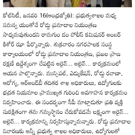
కోల్‌సిటీ, జనవరి 16(ఆంధ్రజ్యోతి): ప్రభుత్వశాఖల మధ్య
సమన్వ యంతోనే రోడ్డు ప్రమాదాల నియంత్రణ
సాధ్యమవుతుందని రామగుం డం పోలీస్‌ కమిషనర్‌ అంబర్‌
కిశోర్‌ ఝా పేర్కొన్నారు. శుక్రవారం నగరపాలక సంస్థ
కార్యాలయంలో రోడ్డు ప్రమాదాల నియంత్రణ, ప్రజల ప్రాణ
రక్షణే ఉద్దేశ్యంగా చేపట్టిన అరైవ్‌... అలైవ్‌... కార్యక్రమంలో
ఆయన పాల్గొన్నారు. మున్సిపల్‌, ఎడ్యుకేషన్‌, రోడ్డు రవాణా,
ఆరోగ్య, ఆర్‌అండ్‌బీ తదితర శాఖ అధికారులు, ఉద్యోగులకు
భద్రత నియమాల ప్రాముఖ్యత గురించి అవగాహన కార్యక్రమం
నిర్వహించారు. ఈ సందర్భంగా సీపీ మాట్లాడుతూ ప్రతి వ్యక్తి
సురక్షితంగా తమ గమ్యస్థానం చేరుకోవడమే లక్ష్యంగా అరైవ్‌...
అలైవ్‌... కార్యక్రమాన్ని నిర్వహిస్తున్నామన్నారు. రోడ్డు ప్రమాదాల
నివారణకు అన్నీ ప్రభుత్వ శాఖల అధికారులు, ఉద్యోగులతో