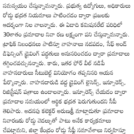
సమన్వయం చేస్తున్నామన్నారు. ప్రభుత్వ ఉద్యోగులు, అధికారులు
రోడ్డు భద్రత నియమాలు పాటించడం ద్వారా ప్రజలకు
ఆదర్శంగా నిల వాలన్నారు. ఈ ఏడాది కమిషనరేట్‌ పరిధిలో
30శాతం ప్రమాదాల నివా రణ లక్ష్యంగా పని చేస్తున్నామన్నారు.
ట్రాఫిక్‌ నిబంధనలు పాటిస్తూ వాహనాలు నడపడం, సేఫ్‌ అండ్‌
డిఫెన్సింగ్‌ డ్రైవింగ్‌ పద్ధతులు అనుసరించడం ద్వారా ప్రమాదాలు
తగ్గించవచ్చునన్నారు. కారు, ఇతర ఫోర్‌ వీల్‌ నడిపే
వాహనదారులు సీటుబెల్ట్‌ వినియోగం తప్పనిసరి ఆయన
పేర్కొన్నారు. వాహనదారుడి వద్ద డ్రైవింగ్‌ లైసెన్స్‌, ఇన్సూరెన్స్‌,
రిజిస్ర్టేషన్‌ పత్రాలు ఉండాలన్నారు. ఇన్సూరెన్స్‌ చేయడం ద్వారా
ప్రమాదాల సమయంలో ఆర్థిక భద్రత పెరుగుతుందని సీపీ
తెలిపారు. అదనపు కలెక్టర్‌ అరుణశ్రీ మాట్లాడుతూ ప్రమాదాల
నివారణకు రోడ్డు వెడల్పుతో పాటు అనేక కార్యక్రమాలు
చేపట్టామని, జిల్లా కేంద్రం రోడ్డు సేఫ్టీ సమావేశాలు నిర్వహిస్తూ