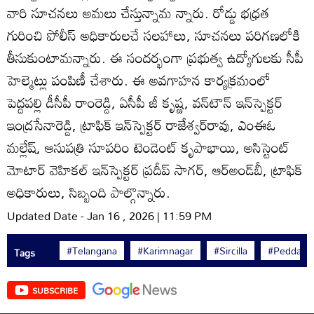
వారి సూచనలు అమలు చేస్తున్నామ న్నారు. రోడ్డు భధ్రత
గురించి పోలీస్‌ అధికారులచే సలహాలు, సూచనలు పరిగణలోకి
తీసుకుంటామన్నారు. ఈ సందర్భంగా ప్రభుత్వ ఉద్యోగులకు సీపీ
హెల్మెట్లు పంపిణీ చేశారు. ఈ అవగాహన కార్యక్రమంలో
పెద్దపల్లి డీసీపీ రాంరెడ్డి, ఏసీపీ జీ కృష్ణ, వన్‌టౌన్‌ ఇన్‌స్పెక్టర్‌
ఇంద్రసేనారెడ్డి, ట్రాఫిక్‌ ఇన్‌స్పెక్టర్‌ రాజేశ్వర్‌రావు, ఎంఈఓ
మల్లేష్‌, ఆసుపత్రి సూపరిం టెండెంట్‌ కృపాభాయి, అసిస్టెంట్‌
మోటార్‌ వెహికల్‌ ఇన్‌స్పెక్టర్‌ ప్రదీప్‌ సాగర్‌, ఆర్‌అండ్‌బీ, ట్రాఫిక్‌
అధికారులు, సిబ్బంది పాల్గొన్నారు.
Updated Date - Jan 16 , 2026 | 11:59 PM
#Telangana
#Karimnagar
#Sircilla
#Peddapall
Tags
SUBSCRIBE