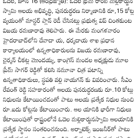
ఓదెల, జూన్‌ 16 (ఆంధ్రజ్యోతి): ఓదెల భ్రమ రాంబ మల్లికార్జున
స్వామి ఆలయ అభివృద్ధి, పునరుద్ధరణ నిర్మాణానికి రూ,15 కోట్ల
వ్యయంతో మాస్టర్‌ ప్లాన్‌ రెడీ చేసినట్లు ప్రభుత్వ విప్‌ చింతకుంట
విజయ రమణారావు తెలిపారు. ఈ మేరకు మంగళవారం
హైదరాబాద్‌లోని దేవాదా య, ధర్మదాయ శాఖ ప్రధాన
కార్యాలయంలో ఉన్నతాధికారులను విజయ రమణారావు,
చైర్మన్‌ చీకట్ల మొండయ్య, కాంగ్రెస్‌ మండల అధ్యక్షుడు మూల
ప్రేమ్‌ సాగర్‌ రెడ్డితో కలిసి నమూనా చిత్ర పటాన్ని
ఉన్నతాధికారులు, స్థపతి వల్లి నాయగన్‌ కు వివరించారు. సీఎం
రేవంత్‌ రెడ్డి సహకారంతో ఆలయ పునరుద్ధరణకు రూ.10 కోట్లు
నిధులను కేటాయించడంతో పాటు ఆలయ ప్రత్యేక నిధుల నుంచి
రూ.ఐదు కోట్లను కేటాయించారు. ఆల యానికి భారీగా నిధులు
కేటాయింపుతో రాష్ట్రంలోనే ఓదెల మల్లికార్జునస్వామి ఆలయానికి
ప్రత్యేక స్థానం సంతరించనుంది. అర్నాటెక్స్‌ ఇంజనీర్‌తో పాటు