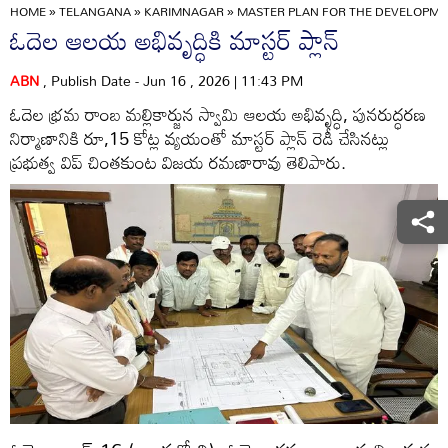
HOME
»
TELANGANA
»
KARIMNAGAR
»
MASTER PLAN FOR THE DEVELOPME
ఓదెల ఆలయ అభివృద్ధికి మాస్టర్‌ ప్లాన్‌
ABN
, Publish Date - Jun 16 , 2026 | 11:43 PM
ఓదెల భ్రమ రాంబ మల్లికార్జున స్వామి ఆలయ అభివృద్ధి, పునరుద్ధరణ
నిర్మాణానికి రూ,15 కోట్ల వ్యయంతో మాస్టర్‌ ప్లాన్‌ రెడీ చేసినట్లు
ప్రభుత్వ విప్‌ చింతకుంట విజయ రమణారావు తెలిపారు.