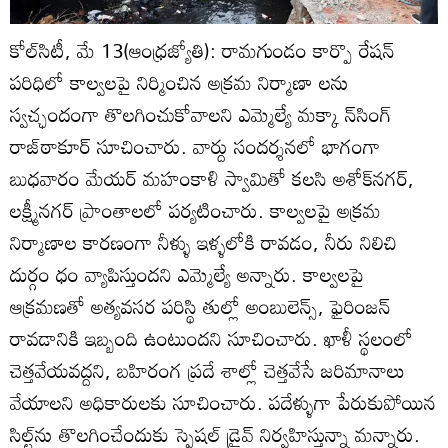
కోల్‌సిటీ, మే 13(ఆంధ్రజ్యోతి): రామగుండం కార్పొ రేషన్‌
పరిధిలో కాల్వలపై నిర్మించిన అక్రమ నిర్మాణా లను
స్వచ్ఛందంగా తొలగించుకోవాలని ఎమ్మెల్యే మక్కా న్‌సింగ్‌
రాజ్‌ఠాకూర్‌ సూచించారు. వార్దు సందర్శనలో భాగంగా
బుధవారం మేయర్‌ మహంకాళి స్వామితో కలసి అశోక్‌నగర్‌,
లక్ష్మీనగర్‌ ప్రాంతాలలో పర్యటించారు. కాల్వలపై అక్రమ
నిర్మాణాల కారణంగా నీళ్ళు ఇళ్ళలోకి రావడం, నీరు నిలిచి
దుర్గం ధం వ్యాపిస్తుందని ఎమ్మెల్యే అన్నారు. కాల్వలపై
ఆక్రమణతో అత్యవసర పరిస్థి తుల్లో అంబులెన్స్‌, ఫైరింజన్‌
రావడానికి ఇబ్బంది ఉంటుందని సూచించారు. ఖాళీ స్థలంలో
చెత్తవేయవద్దని, బహిరంగ ప్రదే శాల్లో చెత్తవేసే జరిమానాలు
వేయాలని అధికారులకు సూచించారు. పదేళ్ళుగా పేరుకుపోయిన
సిల్ట్‌ను తొలగించేందుకు స్పెషల్‌ డ్రైవ్‌ నిర్వహిస్తున్నా మన్నారు.