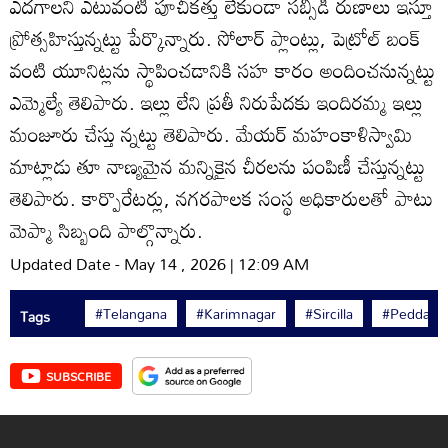
ఎదగాలని ఎటువంటి పూచీకత్తు లేకుండా సబ్సిడీ రుణాలు ఇస్తూ
ప్రోత్సహిస్తున్నట్టు పేర్కొన్నారు. సోలార్‌ ప్లాంట్లు, పెట్రోల్‌ బంక్‌
వంటి యూనిట్లను స్థాపించడానికి సహ కారం అందించనున్నట్టు
ఎమ్మెల్యే తెలిపారు. ఇల్లు లేని ప్రతీ నిరుపేదకు ఇందిరమ్మ ఇల్లు
మంజూరు చేస్తు న్నట్టు తెలిపారు. మేయర్‌ మహంకాళిస్వామి
మాట్లాడు తూ నాణ్యమైన మన్నికైన చీరలను పంపిణీ చేస్తున్నట్టు
తెలిపారు. కార్పొరేటర్లు, నగరపాలక సంస్థ అధికారులతో పాటు
మెప్మా సిబ్బంది పాల్గొన్నారు.
Updated Date - May 14 , 2026 | 12:09 AM
#Telangana
#Karimnagar
#Sircilla
#Peddapall
Tags
SUBSCRIBE