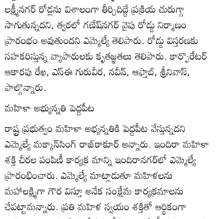
లక్ష్మీనగర్‌ రోడ్లను విశాలంగా తీర్చిదిద్దే ప్రక్రియ చురుగ్గా
సాగుతున్నదని, త్వరలో గణేష్‌నగర్‌ వైపు రోడ్డు నిర్మాణం
ప్రారంభం అవుతుందని ఎమ్మెల్యే తెలిపారు. రోడ్డు విస్తరణకు
సహకరిస్తున్న వ్యాపారులకు కృతజ్ఞతలు తెలిపారు. కార్పొరేటర్‌
ఆకారపు రేఖ, ఎస్‌ఈ గురువీర, నవీన్‌, ఆఫ్తాబ్‌, శ్రీనివాస్‌,
పాల్గొన్నారు.
మహిళా అభ్యున్నతి పెద్దపీట
రాష్ట్ర ప్రభుత్వం మహిళా అభ్యన్నతికి పెద్దపీట వేస్తున్నదని
ఎమ్మెల్యే మక్కాన్‌సింగ్‌ రాజ్‌ఠాకూర్‌ అన్నారు. ఇందిరా మహిళా
శక్తి చీరల పంపిణీ కార్యక్ర మాన్ని ఇందిరానగర్‌లో ఎమ్మెల్యే
ప్రారంభించారు. ఎమ్మెల్యే మాట్లాడుతూ మహిళలను
మహాలక్ష్మిగా గౌర విస్తూ అనేక సంక్షేమ కార్యక్రమాలను
చేపట్టామన్నారు. ప్రతి మహిళ స్వయం శక్తితో ఆర్థికంగా