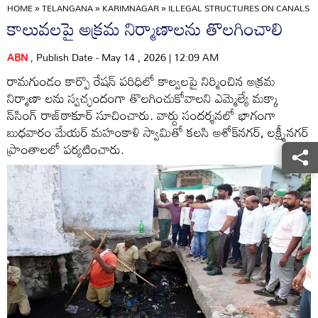
HOME
»
TELANGANA
»
KARIMNAGAR
»
ILLEGAL STRUCTURES ON CANALS 
కాలువలపై అక్రమ నిర్మాణాలను తొలగించాలి
ABN
, Publish Date - May 14 , 2026 | 12:09 AM
రామగుండం కార్పొ రేషన్‌ పరిధిలో కాల్వలపై నిర్మించిన అక్రమ
నిర్మాణా లను స్వచ్ఛందంగా తొలగించుకోవాలని ఎమ్మెల్యే మక్కా
న్‌సింగ్‌ రాజ్‌ఠాకూర్‌ సూచించారు. వార్దు సందర్శనలో భాగంగా
బుధవారం మేయర్‌ మహంకాళి స్వామితో కలసి అశోక్‌నగర్‌, లక్ష్మీనగర్‌
ప్రాంతాలలో పర్యటించారు.