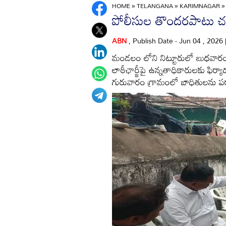
HOME
»
TELANGANA
»
KARIMNAGAR
పోలీసుల తొందరపాటు చర్య
ABN
, Publish Date - Jun 04 , 2026
మండలం లోని నిట్టూరులో బుధవారం రా
లాఠీఛార్జీపై ఉన్నతాధికారులకు ఫిర్యాద
గురువారం గ్రామంలో బాధితులను పర