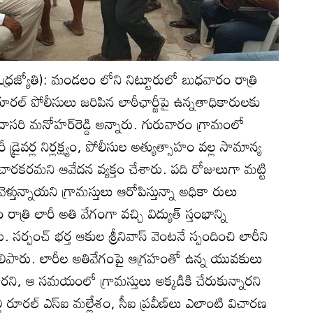
ంఽధ్రజ్యోతి): మండలం లోని నిట్టూరులో బుధవారం రాత్రి
ూరల్‌ పోలీసులు జరిపిన లాఠీఛార్జీపై ఉన్నతాధికారులకు
యే దాసరి మనోహర్‌రెడ్డి అన్నారు. గురువారం గ్రామంలో
్రైవర్ల నిర్లక్ష్యం, పోలీసుల అత్యుత్సాహం వల్ల సామాన్య
ారకరమని ఆవేదన వ్యక్తం చేశారు. పది రోజులుగా మట్టి
వెళ్తున్నాయని గ్రామస్తులు ఆరోపిస్తున్నా అధికా రులు
త్రి లారీ అతి వేగంగా వచ్చి విద్యుత్‌ స్తంభాన్ని
 సర్పంచ్‌ భర్త ఆకుల శ్రీనివాస్‌ వెంటనే స్పందించి లారీని
ి తెలిపారు. లారీల అతివేగంపై ఆగ్రహంతో ఉన్న యువకులు
రని, ఆ సమయంలో గ్రామస్తులు అక్కడికి చేరుకున్నారని
ల్లి రూరల్‌ ఎస్‌ఐ మల్లేశం, సీఐ ప్రవీణ్‌లు ఎలాంటి విచారణ