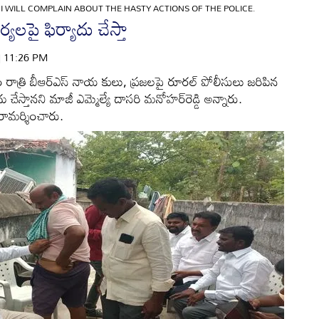
»
I WILL COMPLAIN ABOUT THE HASTY ACTIONS OF THE POLICE.
లపై ఫిర్యాదు చేస్తా
 | 11:26 PM
త్రి బీఆర్‌ఎస్‌ నాయ కులు, ప్రజలపై రూరల్‌ పోలీసులు జరిపిన
ు చేస్తానని మాజీ ఎమ్మెల్యే దాసరి మనోహర్‌రెడ్డి అన్నారు.
ామర్శించారు.