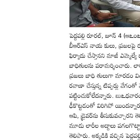
పెద్దపల్లి రూరల్‌, జూన్‌ 4 (ఆఽ
బీఆర్‌ఎస్‌ నాయ కులు, ప్రజలపై ర
ఫిర్యాదు చేస్తానని మాజీ ఎమ్మెల్
బాధితులను పరామర్శించారు. లారీ డ
ప్రజలు బాధి తులుగా మారడం విచ
రవాణా చేస్తున్న టిప్పర్లు వేగంతో 
పట్టించుకోలేదన్నారు. బుఽధవారం రా
ఢీకొట్టడంతో విరిగిపో యిందన్నారు.
ఆపి, డ్రైవర్‌ను తీసుకువచ్చారన
మూడు లారీల అద్దాలు పగలగొట్టా
తెలిపారు. అక్కడికి వచ్చిన పెద్దప