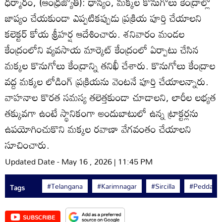
ధర్మారం, (ఆంధ్రజ్యోతి): ధాన్యం, మక్కల కొనుగోలు కేంద్రాల్లో
జాప్యం చేయకుండా ఎప్పటికప్పుడు ప్రక్రియ పూర్తి చేయాలని
కలెక్టర్‌ కోయ శ్రీహర్ష ఆదేశించారు. శనివారం మండల
కేంద్రంలోని వ్యవసాయ మార్కెట్‌ కేంద్రంలో ఏర్పాటు చేసిన
మక్కల కొనుగోలు కేంద్రాన్ని తనిఖీ చేశారు. కొనుగోలు కేంద్రాల
వద్ద మక్కల లోడింగ్‌ ప్రక్రియను వెంటనే పూర్తి చేయాలన్నారు.
వాహనాల కొరత సమస్య తలెత్తకుండా చూడాలని, లారీల లభ్యత
తక్కువగా ఉంటే స్థానికంగా అందుబాటులో ఉన్న ట్రాక్టర్లను
ఉపయోగించుకొని మక్కల రవాణా వేగవంతం చేయాలని
సూచించారు.
Updated Date - May 16 , 2026 | 11:45 PM
#Telangana
#Karimnagar
#Sircilla
#Peddapall
Tags
SUBSCRIBE