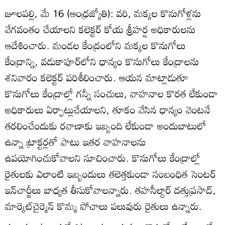
జూలపల్లి, మే 16 (ఆంధ్రజ్యోతి): వరి, మక్కల కొనుగోళ్లను
వేగవంతం చేయాలని కలెక్టర్‌ కోయ శ్రీహర్ష అధికారులను
ఆదేశించారు. మండల కేంద్రంలోని మక్కల కొనుగోలు
కేంద్రాన్ని, వడుకాపూర్‌లోని ధాన్యం కొనుగోలు కేంద్రాలను
శనివారం కలెక్టర్‌ పరిశీలించారు. ఆయన మాట్లాడుతూ
కొనుగోలు కేంద్రాల్లో గన్నీ సంచులు, వాహనాల కొరత లేకుండా
అధికారులు ఏర్పాట్లుచేయాలని, తూకం వేసిన ధాన్యం వెంటనే
తరలించేందుకు రవాణాకు ఇబ్బంది లేకుండా అందుబాటులో
ఉన్నా ట్రాక్టర్లతో పాటు ఇతర వాహనాలను
ఉపయోగించుకోవాలని సూచించారు. కొనుగోలు కేంద్రాల్లో
రైతులకు ఎలాంటి ఇబ్బందులు తలెత్తకుండా సంబంధిత సెంటర్‌
ఇన్‌చార్జీలు బాధ్యత తీసుకోవాలన్నారు. తహసీల్దార్‌ దత్తుప్రసాద్‌,
మార్కెట్‌చైర్మెన్‌ కొమ్మ పోచాలు పలువురు రైతులు ఉన్నారు.