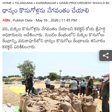
HOME
»
TELANGANA
»
KARIMNAGAR
»
GRAIN PROCUREMENT SHOULD BE E
ధాన్యం కొనుగోళ్లను వేగవంతం చేయాలి
ABN
, Publish Date - May 16 , 2026 | 11:45 PM
వరి, మక్కల కొనుగోళ్లను వేగవంతం చేయాలని కలెక్టర్‌ కోయ శ్రీహర్ష
అధికారులను ఆదేశించారు. మండల కేంద్రంలోని మక్కల కొనుగోలు
కేంద్రాన్ని, వడుకాపూర్‌లోని ధాన్యం కొనుగోలు కేంద్రాలను శనివారం
కలెక్టర్‌ పరిశీలించారు.