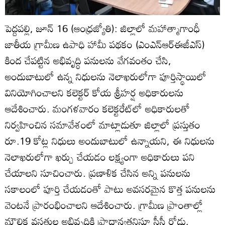
పెద్దపల్లి, జూన్‌ 16 (ఆంధ్రజ్యోతి): జిల్లాలో మహాత్మాగాంధీ
జాతీయ గ్రామీణ ఉపాధి హామీ పథకం (ఎంఎన్‌ఆర్‌ఈజీఎస్‌)
కింద చేపట్టిన అభివృద్ధి పనులను వేగవంతం చేసి,
అందుబాటులో ఉన్న నిధులను నెలాఖరులోగా పూర్తిస్థాయిలో
వినియోగించాలని కలెక్టర్‌ కోయ శ్రీహర్ష అధికారులను
ఆదేశించారు. మంగళవారం కలెక్టరేట్‌లో అధికారులతో
నిర్వహించిన సమావేశంలో మాట్లాడుతూ జిల్లాలో ప్రస్తుతం
రూ.19 కోట్ల నిధులు అందుబాటులో ఉన్నాయని, ఈ నిధులను
నెలాఖరులోగా ఖర్చు చేయడం లక్ష్యంగా అధికారులు పని
చేయాలని సూచించారు. ప్రణాళిక చేసిన అన్ని పనులను
సకాలంలో పూర్తి చేయడంతో పాటు అవసరమైన కొత్త పనులను
వెంటనే ప్రారంభించాలని ఆదేశించారు. గ్రామీణ ప్రాంతాల్లో
మౌలిక వసతుల అభివృద్ధికి ప్రాధాన్యతనిస్తూ సీసీ రోడ్లు,