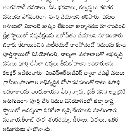
అంగన్‌వాడీ భవనాలు, వీఓ భవనాలు, కల్వర్టులు తదితర
పనులను వేగవంతంగా పూర్తి చేయాలని తెలిపారు. పనుల
అమలులో ఎలాంటి జాప్యం లేకుండా కార్యాచరణ రూపొందించి
క్షేత్రస్థాయిలో పర్యవేక్షణను బలోపేతం చేయాలని సూచించారు.
జిల్లాకు కేటాయించిన మెటీరియల్‌ కాంపోనెంట్‌ నిధులను కూడా
పూర్తిస్థాయిలో వినియోగించి, నాణ్యతా ప్రమాణాలతో అభివృద్ధి
పనులు పూర్తి చేసేలా చర్యలు తీసుకోవాలని అధికారులను
కలెక్టర్‌ ఆదేశించారు. ఎంఎన్‌ఆర్‌ఈజీఎస్‌ ద్వారా చేపట్టే పనులు
గ్రామీణ ప్రాంతాల అభివృద్ధికి దోహదపడటంతోపాటు ఉపాధి
అవకాశాలను పెంచుతాయని పేర్కొన్నారు. ప్రతీ పనిని లక్ష్యానికి
అనుగుణంగా పూర్తి చేసి నిధుల వినియోగంలో జిల్లా రాష్ట్ర
స్థాయిలో ఆదర్శంగా నిలిచేలా కృషి చేయాలని సూచించారు.
పంచాయతీరాజ్‌ ఈఈ శంకరయ్య, డీఈలు, ఏఈలు, ఇతర
అధికారులు పాల్గొన్నారు.