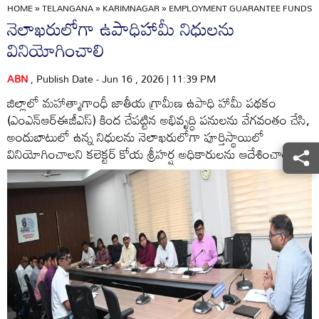
HOME
»
TELANGANA
»
KARIMNAGAR
»
EMPLOYMENT GUARANTEE FUNDS MU
నెలాఖరులోగా ఉపాధిహామీ నిధులను
వినియోగించాలి
ABN
, Publish Date - Jun 16 , 2026 | 11:39 PM
జిల్లాలో మహాత్మాగాంధీ జాతీయ గ్రామీణ ఉపాధి హామీ పథకం
(ఎంఎన్‌ఆర్‌ఈజీఎస్‌) కింద చేపట్టిన అభివృద్ధి పనులను వేగవంతం చేసి,
అందుబాటులో ఉన్న నిధులను నెలాఖరులోగా పూర్తిస్థాయిలో
వినియోగించాలని కలెక్టర్‌ కోయ శ్రీహర్ష అధికారులను ఆదేశించారు.