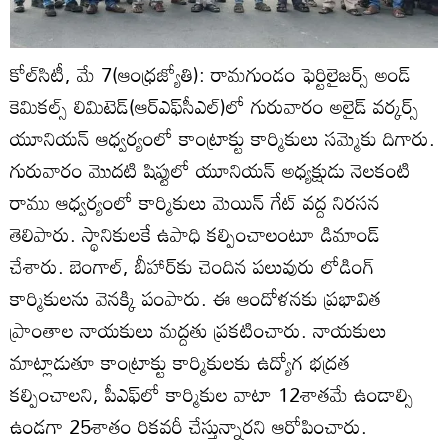
కోల్‌సిటీ, మే 7(ఆంధ్రజ్యోతి): రామగుండం ఫెర్టిలైజర్స్‌ అండ్‌
కెమికల్స్‌ లిమిటెడ్‌(ఆర్‌ఎఫ్‌సీఎల్‌)లో గురువారం అలైడ్‌ వర్కర్స్‌
యూనియన్‌ ఆధ్వర్యంలో కాంట్రాక్టు కార్మికులు సమ్మెకు దిగారు.
గురువారం మొదటి షిప్టులో యూనియన్‌ అధ్యక్షుడు నెలకంటి
రాము ఆధ్వర్యంలో కార్మికులు మెయిన్‌ గేట్‌ వద్ద నిరసన
తెలిపారు. స్థానికులకే ఉపాధి కల్పించాలంటూ డిమాండ్‌
చేశారు. బెంగాల్‌, బీహార్‌కు చెందిన పలువురు లోడింగ్‌
కార్మికులను వెనక్కి పంపారు. ఈ ఆందోళనకు ప్రభావిత
ప్రాంతాల నాయకులు మద్దతు ప్రకటించారు. నాయకులు
మాట్లాడుతూ కాంట్రాక్టు కార్మికులకు ఉద్యోగ భద్రత
కల్పించాలని, పీఎఫ్‌లో కార్మికుల వాటా 12శాతమే ఉండాల్సి
ఉండగా 25శాతం రికవరీ చేస్తున్నారని ఆరోపించారు.