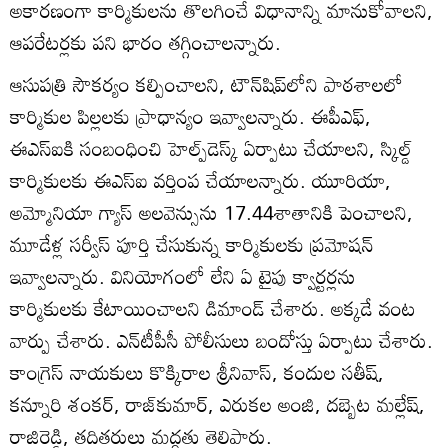
అకారణంగా కార్మికులను తొలగించే విధానాన్ని మానుకోవాలని,
ఆపరేటర్లకు పని భారం తగ్గించాలన్నారు.
ఆసుపత్రి సౌకర్యం కల్పించాలని, టౌన్‌షిప్‌లోని పాఠశాలలో
కార్మికుల పిల్లలకు ప్రాధాన్యం ఇవ్వాలన్నారు. ఈపీఎఫ్‌,
ఈఎస్‌ఐకి సంబంధించి హెల్ప్‌డెస్క్‌ ఏర్పాటు చేయాలని, స్కిల్డ్‌
కార్మికులకు ఈఎస్‌ఐ వర్తింప చేయాలన్నారు. యూరియా,
అమ్మోనియా గ్యాస్‌ అలవెన్సును 17.44శాతానికి పెంచాలని,
మూడేళ్ల సర్వీస్‌ పూర్తి చేసుకున్న కార్మికులకు ప్రమోషన్‌
ఇవ్వాలన్నారు. వినియోగంలో లేని ఏ టైపు క్వార్టర్లను
కార్మికులకు కేటాయించాలని డిమాండ్‌ చేశారు. అక్కడే వంట
వార్పు చేశారు. ఎన్‌టీపీసీ పోలీసులు బందోస్తు ఏర్పాటు చేశారు.
కాంగ్రెస్‌ నాయకులు కొక్కిరాల శ్రీనివాస్‌, కందుల సతీష్‌,
కన్నూరి శంకర్‌, రాజ్‌కుమార్‌, ఎరుకల అంజి, దబ్బెట మల్లేష్‌,
రాజిరెడ్డి, తదితరులు మద్దతు తెలిపారు.