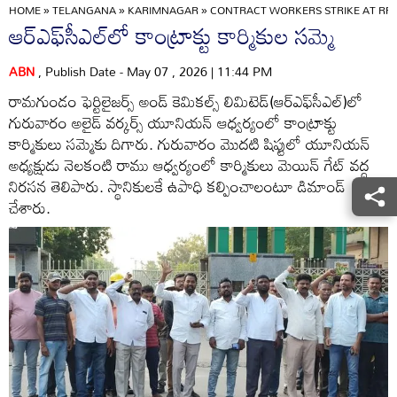
HOME
»
TELANGANA
»
KARIMNAGAR
»
CONTRACT WORKERS STRIKE AT RF
ఆర్‌ఎఫ్‌సీఎల్‌లో కాంట్రాక్టు కార్మికుల సమ్మె
ABN
, Publish Date - May 07 , 2026 | 11:44 PM
రామగుండం ఫెర్టిలైజర్స్‌ అండ్‌ కెమికల్స్‌ లిమిటెడ్‌(ఆర్‌ఎఫ్‌సీఎల్‌)లో
గురువారం అలైడ్‌ వర్కర్స్‌ యూనియన్‌ ఆధ్వర్యంలో కాంట్రాక్టు
కార్మికులు సమ్మెకు దిగారు. గురువారం మొదటి షిప్టులో యూనియన్‌
అధ్యక్షుడు నెలకంటి రాము ఆధ్వర్యంలో కార్మికులు మెయిన్‌ గేట్‌ వద్ద
నిరసన తెలిపారు. స్థానికులకే ఉపాధి కల్పించాలంటూ డిమాండ్‌
చేశారు.