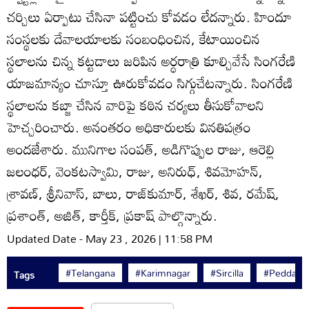
చర్చిలు ఏర్పాటు చేసినా పట్టించు కోవడం లేదన్నారు. హిందూ
సంస్థలకు దేవాలయాలకు సంబంధించిన, కేటాయించిన
స్థలాలను చిన్న కట్టడాలు జరిపిన అర్ధరాత్రి కూల్చివేసే సింగరేణి
యాజమాన్యం చూస్తూ ఊరుకోవడం సిగ్గుచేటన్నారు. సింగరేణి
స్థలాలను కబ్జా చేసిన వారిపై కఠిన చర్యలు తీసుకోవాలని
హెచ్చరించారు. అనంతరం అధికారులకు వినతిపత్రం
అందజేశారు. మునిగాల సంపత్‌, అడిగొప్పుల రాజు, ఆరెల్లి
జలంధర్‌, వెంకటస్వామి, రాజు, అనిరుధ్‌, శివమోహన్‌,
శ్రావణ్‌, శ్రీనివాస్‌, బాలు, రాజ్‌కుమార్‌, శేఖర్‌, శివ, రమేష్‌,
ప్రశాంత్‌, అజిత్‌, కార్తీక్‌, ప్రకాష్‌ పాల్గొన్నారు.
Updated Date - May 23 , 2026 | 11:58 PM
#Telangana
#Karimnagar
#Sircilla
#Peddapall
Tags