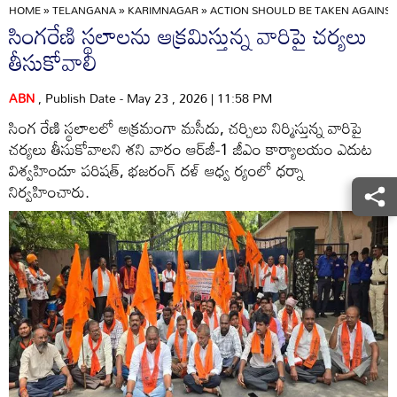
HOME
»
TELANGANA
»
KARIMNAGAR
»
ACTION SHOULD BE TAKEN AGAINST
సింగరేణి స్థలాలను ఆక్రమిస్తున్న వారిపై చర్యలు
తీసుకోవాలి
ABN
, Publish Date - May 23 , 2026 | 11:58 PM
సింగ రేణి స్థలాలలో అక్రమంగా మసీదు, చర్చిలు నిర్మిస్తున్న వారిపై
చర్యలు తీసుకోవాలని శని వారం ఆర్‌జీ-1 జీఎం కార్యాలయం ఎదుట
విశ్వహిందూ పరిషత్‌, భజరంగ్‌ దళ్‌ ఆధ్వ ర్యంలో ధర్నా
నిర్వహించారు.