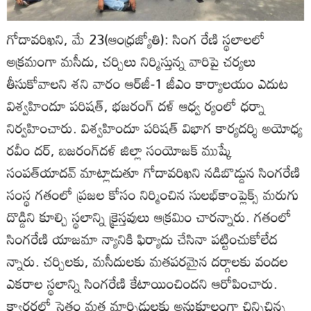
గోదావరిఖని, మే 23(ఆంధ్రజ్యోతి): సింగ రేణి స్థలాలలో
అక్రమంగా మసీదు, చర్చిలు నిర్మిస్తున్న వారిపై చర్యలు
తీసుకోవాలని శని వారం ఆర్‌జీ-1 జీఎం కార్యాలయం ఎదుట
విశ్వహిందూ పరిషత్‌, భజరంగ్‌ దళ్‌ ఆధ్వ ర్యంలో ధర్నా
నిర్వహించారు. విశ్వహిందూ పరిషత్‌ విభాగ కార్యదర్శి అయోధ్య
రవీం దర్‌, బజరంగ్‌దళ్‌ జిల్లా సంయోజక్‌ ముష్కే
సంపత్‌యాదవ్‌ మాట్లాడుతూ గోదావరిఖని నడిబొడ్డున సింగరేణి
సంస్థ గతంలో ప్రజల కోసం నిర్మించిన సులభ్‌కాంప్లెక్స్‌ మరుగు
దొడ్డిని కూల్చి స్థలాన్ని క్రైస్తవులు ఆక్రమిం చారన్నారు. గతంలో
సింగరేణి యాజమా న్యానికి ఫిర్యాదు చేసినా పట్టించుకోలేద
న్నారు. చర్చిలకు, మసీదులకు మతపరమైన దర్గాలకు వందల
ఎకరాల స్థలాన్ని సింగరేణి కేటాయించిందని ఆరోపించారు.
క్వార్టర్లలో సైతం మత మార్పిడులకు అనుకూలంగా చిన్నిచిన్న