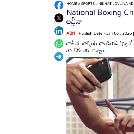
HOME
»
SPORTS
»
NIKHAT LOVLINA A
National Boxing Cham
లవ్లీనా
ABN
, Publish Date - Jan 06 , 2026
జాతీయ బాక్సింగ్‌ చాంపియన్‌షి్‌ప్సలో ని
రౌండ్‌కు చేరుకొన్నారు...