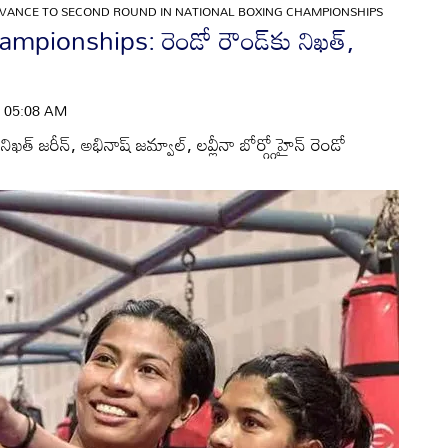
DVANCE TO SECOND ROUND IN NATIONAL BOXING CHAMPIONSHIPS
pionships: రెండో రౌండ్‌కు నిఖత్‌,
 | 05:08 AM
ఖత్‌ జరీన్‌, అభినాష్‌ జమ్వాల్‌, లవ్లీనా బోర్గ్గోహైన్‌ రెండో