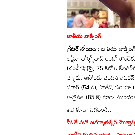
జాతీయ బాక్సింగ్‌
గ్రేటర్‌ నోయిడా:
జాతీయ బాక్సింగ్‌
లవ్లీనా బోర్గ్గోహైన్‌ రెండో రౌండ
(చండీగఢ్‌)పై, 75 కిలోల కేటగిరీ
నెగ్గారు. అసోంకు చెందిన వెటరన్‌ శ
పవార్‌ (54 కి), హితేష్‌ గురియా 
అహ్లావత్‌ (85 కి) కూడా ముందం
ఇవి కూడా చదవండి..
పీఓకే సహా జమ్మూకశ్మీర్‌ మొత్తాన్
మోదీని కలిసిన యోగి.. ఎజెండా