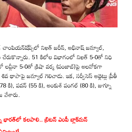
 చాంపియన్‌షి్‌ప్సలో నిఖత్‌ జరీన్‌, అభినాష్‌ జమ్వాల్‌,
్‌కు చేరుకొన్నారు. 51 కిలోల విభాగంలో నిఖత్‌ 5-0తో నిధి
లో లవ్లీనా 5-0తో క్రిషా వర్మ (పంజాబ్‌)పై అలవోకగా
ివ థాపాపై జమ్వాల్‌ గెలిచాడు. ఇక, సర్వీసెస్‌ అథ్లెట్లు ప్రీతీ
(78 కి), పవన్‌ (55 కి), అంకుశ్‌ పంగల్‌ (80 కి), జుగ్నూ
జ వేశారు.
ని భారత్‌లో కలపాలి.. బ్రిటన్ ఎంపీ బ్లాక్‌మన్
 ఏమిటంటే