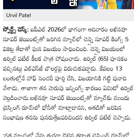
Urvil Patel
స్పోర్ట్స్ డెస్క్:
ఐపీఎల్‌ 2026లో భాగంగా ఆదివారం లఖ్‌నవూ
సూపర్‌ జెయింట్స్‌తో జరిగిన మ్యాచ్‌లో చెన్నై సూపర్‌ కింగ్స్‌ 5
వికెట్ల తేడాతో ఘన విజయం సాధించింది. చెన్నై విజయంలో
ఉర్విల్‌ పటేల్‌ కీలక పాత్ర పోషంచాడు. ఉర్విల్ (65) పూనకం
వచ్చినట్లు ఎల్ఎస్‌జీ బౌలర్లపై విరుచుకపడ్డాడు. కేవలం 13
బంతుల్లోనే హాఫ్‌ సెంచరీ పూర్తి చేసి, విజయానికి గట్టి పునాది
వేశాడు. తాజాగా తన మెరుపు ఇన్నింగ్స్ కారణం ఏమిటో ఉర్విల్
వెల్లడించాడు.లఖ్‌నవూ సూపర్ జెయింట్స్‌తో మ్యాచ్‌కు ముందు
డ్రెస్సింగ్ రూమ్‌లో ధోనీతో మాట్లాడానని, అతడితో జరిపిన
సంభాషణ తనను పునరుత్తేజపరిచిందని ఉర్విల్ పటేల్ చెప్పాడు.
‘గత మ్యాచుల్లో నేను త్వరగా ఔటైన తర్వాత డ్రెస్సింగ్ రూమ్‌లో