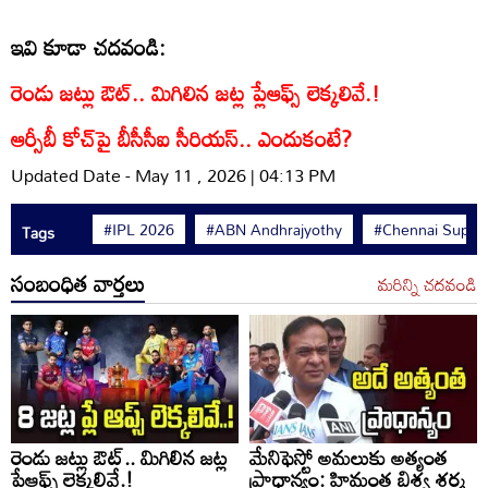
ఇవి కూడా చదవండి:
రెండు జట్లు ఔట్.. మిగిలిన జట్ల ప్లేఆఫ్స్ లెక్కలివే.!
ఆర్సీబీ కోచ్‌పై బీసీసీఐ సీరియస్.. ఎందుకంటే?
Updated Date - May 11 , 2026 | 04:13 PM
#IPL 2026
#ABN Andhrajyothy
#Chennai Super 
Tags
సంబంధిత వార్తలు
మరిన్ని చదవండి
రెండు జట్లు ఔట్.. మిగిలిన జట్ల
మేనిఫెస్టో అమలుకు అత్యంత
ప్లేఆఫ్స్ లెక్కలివే.!
ప్రాధాన్యం: హిమంత బిశ్వ శర్మ