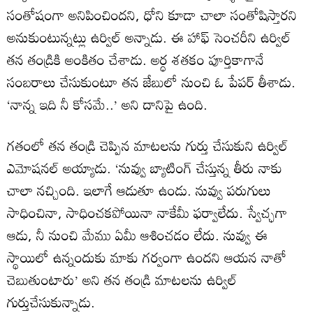
సంతోషంగా అనిపించిందని, ధోని కూడా చాలా సంతోషిస్తారని
అనుకుంటున్నట్లు ఉర్విల్ అన్నాడు. ఈ హాఫ్ సెంచరీని ఉర్విల్
తన తండ్రికి అంకితం చేశాడు. అర్ధ శతకం పూర్తికాగానే
సంబరాలు చేసుకుంటూ తన జేబులో నుంచి ఓ పేపర్ తీశాడు.
‘నాన్న ఇది నీ కోసమే..’ అని దానిపై ఉంది.
గతంలో తన తండ్రి చెప్పిన మాటలను గుర్తు చేసుకుని ఉర్విల్
ఎమోషనల్ అయ్యాడు. ‘నువ్వు బ్యాటింగ్ చేస్తున్న తీరు నాకు
చాలా నచ్చింది. ఇలాగే ఆడుతూ ఉండు. నువ్వు పరుగులు
సాధించినా, సాధించకపోయినా నాకేమీ ఫర్వాలేదు. స్వేచ్ఛగా
ఆడు, నీ నుంచి మేము ఏమీ ఆశించడం లేదు. నువ్వు ఈ
స్థాయిలో ఉన్నందుకు మాకు గర్వంగా ఉందని ఆయన నాతో
చెబుతుంటారు’ అని తన తండ్రి మాటలను ఉర్విల్
గుర్తుచేసుకున్నాడు.