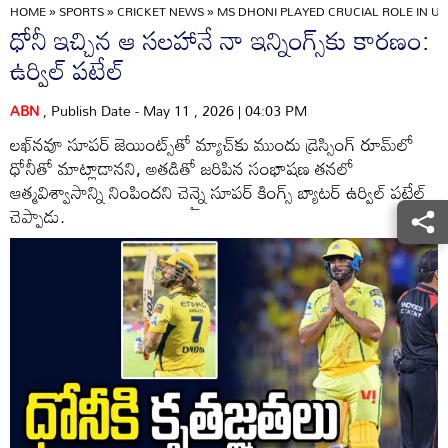
HOME
»
SPORTS
»
CRICKET NEWS
»
MS DHONI PLAYED CRUCIAL ROLE IN UR
ధోనీ ఇచ్చిన ఆ సలహానే నా ఇన్నింగ్స్‌కు కారణం:
ఉర్విల్ పటేల్
ABN
, Publish Date - May 11 , 2026 | 04:03 PM
లఖ్‌నవూ సూపర్ జెయింట్స్‌తో మ్యాచ్‌కు ముందు డ్రెస్సింగ్ రూమ్‌లో
ధోనీతో మాట్లాడానని, అతడితో జరిపిన సంభాషణ తనలో
ఆత్మవిశ్వాసాన్ని నింపిందని చెన్నై సూపర్ కింగ్స్ బ్యాటర్ ఉర్విల్ పటేల్
చెప్పాడు.