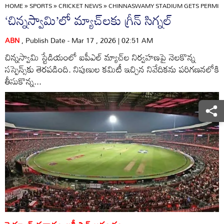
HOME
»
SPORTS
»
CRICKET NEWS
»
CHINNASWAMY STADIUM GETS PERMISSI
‘చిన్నస్వామి’లో మ్యాచ్‌లకు గ్రీన్‌ సిగ్నల్‌
ABN
, Publish Date - Mar 17 , 2026 | 02:51 AM
చిన్నస్వామి స్టేడియంలో ఐపీఎల్‌ మ్యాచ్‌ల నిర్వహణపై నెలకొన్న
సస్పెన్స్‌కు తెరపడింది. నిపుణుల కమిటీ ఇచ్చిన నివేదికను పరిగణనలోకి
తీసుకొన్న...