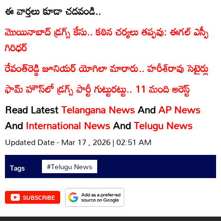
ఈ వార్తలు కూడా చదవండి..
మొయినాబాద్‌ డ్రగ్స్ కేసు.. కఠిన చర్యలు తప్పవు: ఈగల్‌ ఎస్పీ
గిరిధర్‌
రేవంత్‌రెడ్డి జూనియర్ యోగిలా మారారు.. హరీశ్‌రావు సెటైర్లు
ఫామ్ హౌస్‌లో డ్రగ్స్ పార్టీ గుట్టురట్టు.. 11 మంది అరెస్ట్
Read Latest
Telangana News
And
AP News
And
International News
And
Telugu News
Updated Date - Mar 17 , 2026 | 02:51 AM
#Telugu News
Tags
SUBSCRIBE