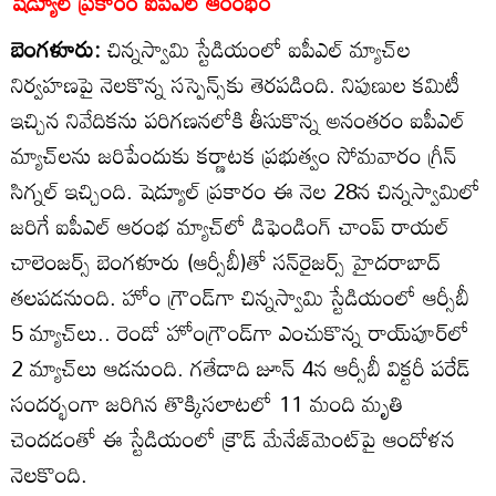
షెడ్యూల్‌ ప్రకారం ఐపీఎల్‌ ఆరంభం
బెంగళూరు:
చిన్నస్వామి స్టేడియంలో ఐపీఎల్‌ మ్యాచ్‌ల
నిర్వహణపై నెలకొన్న సస్పెన్స్‌కు తెరపడింది. నిపుణుల కమిటీ
ఇచ్చిన నివేదికను పరిగణనలోకి తీసుకొన్న అనంతరం ఐపీఎల్‌
మ్యాచ్‌లను జరిపేందుకు కర్ణాటక ప్రభుత్వం సోమవారం గ్రీన్‌
సిగ్నల్‌ ఇచ్చింది. షెడ్యూల్‌ ప్రకారం ఈ నెల 28న చిన్నస్వామిలో
జరిగే ఐపీఎల్‌ ఆరంభ మ్యాచ్‌లో డిఫెండింగ్‌ చాంప్‌ రాయల్‌
చాలెంజర్స్‌ బెంగళూరు (ఆర్సీబీ)తో సన్‌రైజర్స్‌ హైదరాబాద్‌
తలపడనుంది. హోం గ్రౌండ్‌గా చిన్నస్వామి స్టేడియంలో ఆర్సీబీ
5 మ్యాచ్‌లు.. రెండో హోంగ్రౌండ్‌గా ఎంచుకొన్న రాయ్‌పూర్‌లో
2 మ్యాచ్‌లు ఆడనుంది. గతేడాది జూన్‌ 4న ఆర్సీబీ విక్టరీ పరేడ్‌
సందర్భంగా జరిగిన తొక్కిసలాటలో 11 మంది మృతి
చెందడంతో ఈ స్టేడియంలో క్రౌడ్‌ మేనేజ్‌మెంట్‌పై ఆందోళన
నెలకొంది.