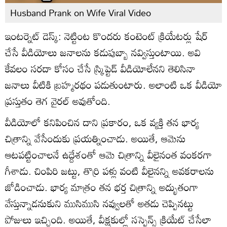
Husband Prank on Wife Viral Video
ఇంటర్నెట్ డెస్క్: నెట్టింట కొందరు కంటెంట్ క్రియేటర్లు షేర్
చేసే వీడియోలు జనాలను కడుపుబ్బా నవ్విస్తుంటాయి. అవి
కేవలం సరదా కోసం చేసే స్క్రిప్టెడ్ వీడియోలేనని తెలిసినా
జనాలు వీటికి బ్రహ్మరథం పడుతుంటారు. అలాంటి ఒక వీడియో
ప్రస్తుతం తెగ వైరల్ అవుతోంది.
వీడియోలో కనిపించిన దాని ప్రకారం, ఒక వ్యక్తి తన భార్య
చిత్రాన్ని వేసేందుకు ప్రయత్నించాడు. అయితే, ఆమెను
ఆటపట్టించాలనే ఉద్దేశంతో ఆమె చిత్రాన్ని వీలైనంత వంకరగా
గీశాడు. చింపిరి జట్టు, తొర్రి పళ్లు వంటి వీలైనన్ని అవకరాలను
జోడించాడు. భార్య మాత్రం తన భర్త చిత్రాన్ని అద్భుతంగా
వేస్తున్నాడనుకుని ముసిముసి నవ్వులతో అతడు చెప్పినట్టు
పోజులు ఇచ్చింది. అయితే, వీక్షకుల్లో సస్పెన్స్ క్రియేట్ చేసేలా