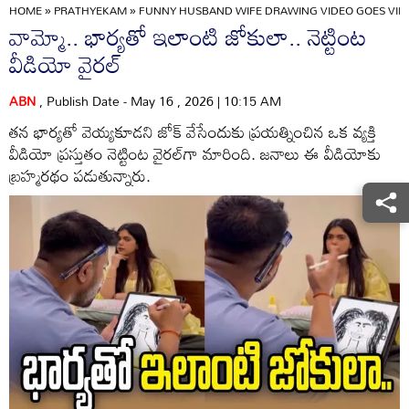
HOME
»
PRATHYEKAM
»
FUNNY HUSBAND WIFE DRAWING VIDEO GOES VIRA
వామ్మో.. భార్యతో ఇలాంటి జోకులా.. నెట్టింట
వీడియో వైరల్
ABN
, Publish Date - May 16 , 2026 | 10:15 AM
తన భార్యతో వెయ్యకూడని జోక్ వేసేందుకు ప్రయత్నించిన ఒక వ్యక్తి
వీడియో ప్రస్తుతం నెట్టింట వైరల్‌గా మారింది. జనాలు ఈ వీడియోకు
బ్రహ్మరథం పడుతున్నారు.