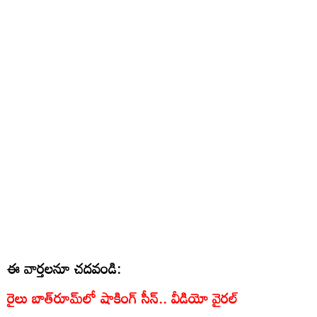
ఈ వార్తలనూ చదవండి:
రైలు బాత్‌రూమ్‌లో షాకింగ్ సీన్.. వీడియో వైరల్