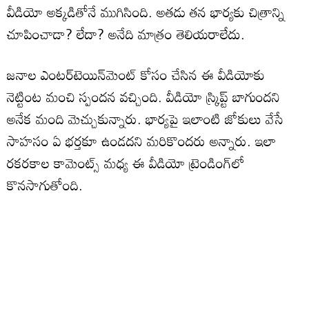
వీడియో అక్కడితోనే ముగిసింది. అతడు తన భార్యకు చిత్రాన్ని
చూపించాడా? లేదా? అనేది మాత్రం తెలియరాలేదు.
జనాల ఎంటర్‌టెయిన్‌మెంట్ కోసం చేసిన ఈ వీడియోకు
నెట్టింట మంచి స్పందన వచ్చింది. వీడియో స్క్రిప్ట్ బాగుందని
అనేక మంది మెచ్చుకున్నారు. భార్యపై ఇలాంటి జోకులు వేసే
సాహసం ఏ భర్తకూ ఉండదని మరికొందరు అన్నారు. ఇలా
రకరకాల కామెంట్స్ మధ్య ఈ వీడియో ట్రెండింగ్‌లో
కొనసాగుతోంది.