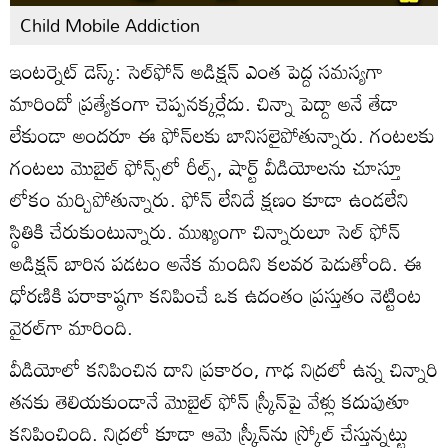
Child Mobile Addiction
ఇంటర్నెట్ డెస్క్: సెల్‌ఫోన్ అడిక్షన్ ఎంత పెద్ద సమస్యగా
మారిందో ప్రత్యేకంగా చెప్పనక్కర్లేదు. చిన్నా పెద్దా అనే తేడా
లేకుండా అందరూ ఈ ఫోన్‌లకు బానిసలైపోతున్నారు. గంటలకు
గంటలు మొబైల్ ఫోన్స్‌లో రీల్స్, షార్ట్ వీడియోలను చూస్తూ
లోకం మర్చిపోతున్నారు. ఫోన్ లేనిదే క్షణం కూడా ఉండలేని
స్థితికి చేరుకుంటున్నారు. ముఖ్యంగా చిన్నారులూ సెల్‌ ఫోన్
అడిక్షన్‌ బారిన పడటం అనేక మందిని కలవర పెడుతోంది. ఈ
ధోరణికి పరాకాష్ఠగా కనిపించే ఒక ఉదంతం ప్రస్తుతం నెట్టింట
వైరల్‌గా మారింది.
వీడియోలో కనిపించిన దాని ప్రకారం, గాఢ నిద్రలో ఉన్న చిన్నారి
తనకు తెలియకుండానే మొబైల్ ఫోన్ స్క్రీన్‌పై వేళ్లు కదుపుతూ
కనిపించింది. నిద్రలో కూడా ఆమె స్క్రీన్‌ను స్క్రోల్ చేస్తున్నట్టు