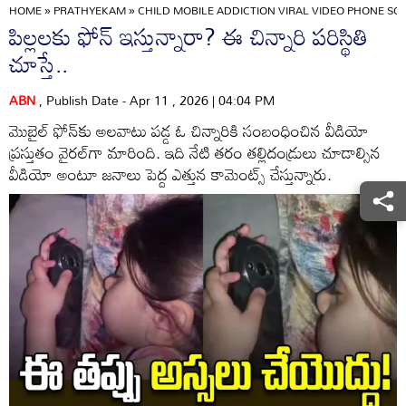
HOME
»
PRATHYEKAM
»
CHILD MOBILE ADDICTION VIRAL VIDEO PHONE SCR
పిల్లలకు ఫోన్ ఇస్తున్నారా? ఈ చిన్నారి పరిస్థితి
చూస్తే..
ABN
, Publish Date - Apr 11 , 2026 | 04:04 PM
మొబైల్ ఫోన్‌కు అలవాటు పడ్డ ఓ చిన్నారికి సంబంధించిన వీడియో
ప్రస్తుతం వైరల్‌గా మారింది. ఇది నేటి తరం తల్లిదండ్రులు చూడాల్సిన
వీడియో అంటూ జనాలు పెద్ద ఎత్తున కామెంట్స్ చేస్తున్నారు.