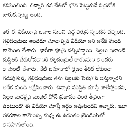
కనిపించింది. చిన్నారి తన చేతిలో ఫోన్ పెట్టుకునే నిద్రలోకి
జారుకున్నట్టు ఉంది.
ఇక ఈ వీడియోపై జనాల నుంచి పెద్ద ఎత్తున స్పందన వచ్చింది.
తల్లిదండ్రులు అందరూ చూడాల్సిన వీడియో అని అనేక మంది
కామెంట్ చేశారు. భారీగా వ్యూస్ వచ్చిపడ్డాయి. పిల్లలు ఇలాంటి
దుస్థితికి చేరుకోవడానికి తల్లిదండ్రులే కారణమని కొందరు
కామెంట్ చేశారు. నేటి జమానాలో క్షణం తీరిక లేకుండా
గడుపుతున్న తల్లిదండ్రులు తమ పిల్లలకు సెల్‌ఫోన్ ఇస్తున్నారని
అనేక మంది ఆక్షేపించారు. చిన్నారి పరిస్థితి చూస్తే జాలేస్తోందని,
పిల్లల మెదళ్లపై మొబైల్ ఫోన్ ప్రభావం ఎంత తీవ్రంగా
ఉంటుందో ఈ వీడియో చూస్తే అర్థం అవుతుందని అన్నారు. ఇలా
రకరకాల కామెంట్స్ మధ్య ఈ ఉదంతం ట్రెండింగ్‌లో
కొనసాగుతోంది.