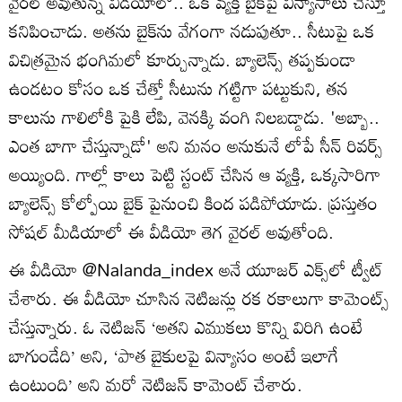
వైరల్ అవుతున్న వీడియోలో.. ఒక వ్యక్తి బైక్‌పై విన్యాసాలు చేస్తూ
కనిపించాడు. అతను బైక్‌ను వేగంగా నడుపుతూ.. సీటుపై ఒక
విచిత్రమైన భంగిమలో కూర్చున్నాడు. బ్యాలెన్స్ తప్పకుండా
ఉండటం కోసం ఒక చేత్తో సీటును గట్టిగా పట్టుకుని, తన
కాలును గాలిలోకి పైకి లేపి, వెనక్కి వంగి నిలబడ్డాడు. 'అబ్బా..
ఎంత బాగా చేస్తున్నాడో' అని మనం అనుకునే లోపే సీన్ రివర్స్
అయ్యింది. గాల్లో కాలు పెట్టి స్టంట్ చేసిన ఆ వ్యక్తి, ఒక్కసారిగా
బ్యాలెన్స్ కోల్పోయి బైక్ పైనుంచి కింద పడిపోయాడు. ప్రస్తుతం
సోషల్ మీడియాలో ఈ వీడియో తెగ వైరల్ అవుతోంది.
ఈ వీడియో @Nalanda_index అనే యూజర్ ఎక్స్‌లో ట్వీట్
చేశారు. ఈ వీడియో చూసిన నెటిజన్లు రక రకాలుగా కామెంట్స్
చేస్తున్నారు. ఓ నెటిజన్ ‘అతని ఎముకలు కొన్ని విరిగి ఉంటే
బాగుండేది’ అని, ‘పాత బైకులపై విన్యాసం అంటే ఇలాగే
ఉంటుంది’ అని మరో నెటిజన్ కామెంట్ చేశారు.