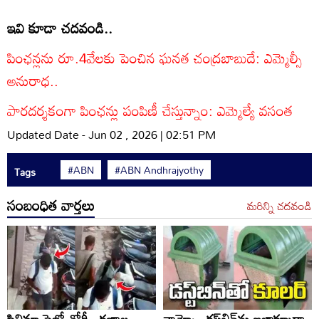
ఇవి కూడా చదవండి..
పింఛన్లను రూ.4వేలకు పెంచిన ఘనత చంద్రబాబుదే: ఎమ్మెల్సీ
అనురాధ..
పారదర్శకంగా పింఛన్లు పంపిణీ చేస్తున్నాం: ఎమ్మెల్యే వసంత
Updated Date - Jun 02 , 2026 | 02:51 PM
#ABN
#ABN Andhrajyothy
Tags
సంబంధిత వార్తలు
మరిన్ని చదవండి
సినిమా స్టైల్లో చోరీ.. క్షణాల
వామ్మో.. డస్ట్‌బిన్‌ను ఇలాక్కూడా