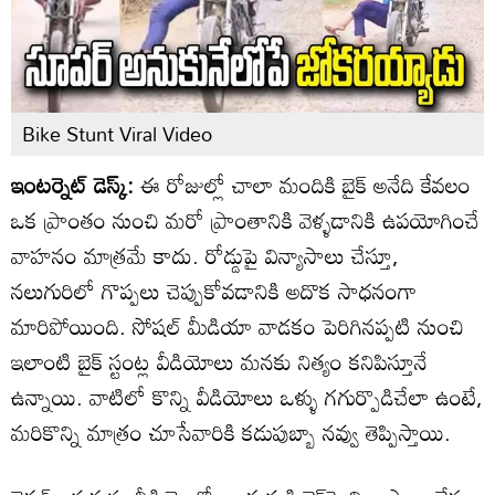
Bike Stunt Viral Video
ఇంటర్నెట్ డెస్క్:
ఈ రోజుల్లో చాలా మందికి బైక్ అనేది కేవలం
ఒక ప్రాంతం నుంచి మరో ప్రాంతానికి వెళ్ళడానికి ఉపయోగించే
వాహనం మాత్రమే కాదు. రోడ్డుపై విన్యాసాలు చేస్తూ,
నలుగురిలో గొప్పలు చెప్పుకోవడానికి అదొక సాధనంగా
మారిపోయింది. సోషల్ మీడియా వాడకం పెరిగినప్పటి నుంచి
ఇలాంటి బైక్ స్టంట్ల వీడియోలు మనకు నిత్యం కనిపిస్తూనే
ఉన్నాయి. వాటిలో కొన్ని వీడియోలు ఒళ్ళు గగుర్పొడిచేలా ఉంటే,
మరికొన్ని మాత్రం చూసేవారికి కడుపుబ్బా నవ్వు తెప్పిస్తాయి.