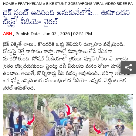
HOME
»
PRATHYEKAM
»
BIKE STUNT GOES WRONG VIRAL VIDEO RIDER FA
బైక్ స్టంట్ అదిరింది అనుకునేలోపే... ఊహించని
ట్విస్ట్! వీడియో వైరల్
ABN
, Publish Date - Jun 02 , 2026 | 02:51 PM
బైక్ ఎక్కితే చాలు.. కొందరికి ఒళ్లు తెలియని ఉత్సాహం వచ్చేస్తుంది.
రోడ్డుపై వెళ్లే వాహనం కాస్తా, గాల్లో విన్యాసాలు చేసే వేదికగా
మారిపోతుంది. సోషల్ మీడియాలో లైకులు, వ్యూస్ కోసం ప్రాణాలను
సైతం లెక్కచేయకుండా స్టంట్లు చేసే వీరులను మనం రోజూ చూస్తూనే
ఉంటాం. అయితే, కొన్నిసార్లు సీన్ రివర్స్ అవుతుంది.. సరిగ్గా అలాంటి
ఒక ఫన్నీ ఇన్సిడెంట్‌కు సంబంధించిన వీడియో ఇప్పుడు నెట్టింట తెగ
వైరల్ అవుతోంది.