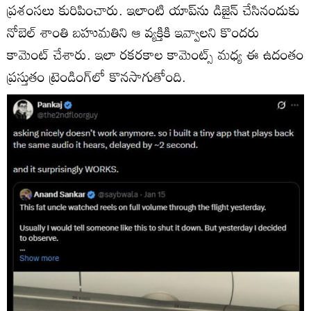
ప్రశంసలు కురిపించారు. ఇలాంటి యాప్‌ను డిజైన్ చేసినందుకు
నోబెల్ శాంతి బహుమతిని ఆ వ్యక్తికి ఇవ్వాలని కొందరు
కామెంట్ చేశారు. ఇలా రకరకాల కామెంట్స్ మధ్య ఈ ఉదంతం
ప్రస్తుతం ట్రెండింగ్‌లో కొనసాగుతోంది.