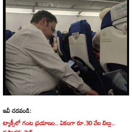
ఇవీ చదవండి:
ట్యాక్సీలో గంట ప్రయాణం.. ఏకంగా రూ.30 వేల బిల్లు..