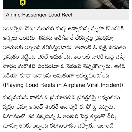
Airline Passenger Loud Reel
ఇంటర్నెట్ డెస్క్: నలుగురి మధ్య ఉన్నామన్న స్పృహ కొందరికి
అస్సలు ఉండదు. తమను అడిగేవారే లేరన్నట్టు ప్రవర్తిస్తూ
ఇతరులకు ఇబ్బంది కలిగిస్తుంటారు. అలాంటి ఓ వ్యక్తి ఉదంతం
ప్రస్తుతం నెట్టింట వైరల్‌‌ అవుతోంది. ఇలాంటి వారికి బుద్ధి చెప్పే
మార్గం మరొకటి ఉందంటూ ఓ నెటిజన్ చెప్పుకొచ్చారు. అతడి
ఐడియా కూడా జనాలను అమితంగా ఆకట్టుకుంటోంది
(Playing Loud Reels in Airplane Viral Incident).
మధ్యవయసు దాటిన ఓ ప్రయాణికుడి ప్రవర్తనపై అభ్యంతరం
వ్యక్తం చేస్తూ ఆనంద్ శంకర్ అనే వ్యక్తి ఈ పోస్టు పెట్టారు.
విమానంలో తన పక్కనున్న ఓ అంకుల్ పెద్ద శబ్దంతో రీల్స్
చూస్తూ తనకు ఇబ్బంది కలిగించాడని చెప్పారు. ఇలాంటి