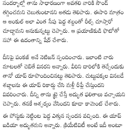
సందర్భాల్లో తాను సాధారణంగా అవతలి వారికి సౌండ్
తగ్గించమని చెబుతుంటానని అతడు తెలిపారు. ఈసారి మాత్రం
ఆ అంకుల్ అలా ఎంత సేపు పెద్ద శబ్దంతో రీల్స్ చూస్తారో
చూద్దామని అనుకున్నట్టు చెప్పారు. ఆ ప్రయాణికుడి ఫొటోతో
సహా ఈ ఉదంతాన్ని షేర్ చేశారు.
దీనిపై పంకజ్ అనే నెటిజన్ స్పందించారు. ఇలాంటి వారు
మాటలతో చెబితే వినరని అన్నారు. వీరిని దారిలోకి తెచ్చేందుకు
తానో యాప్ రూపొందించినట్టు తెలిపారు. చుట్టుపక్కల వినబడే
శబ్దాలను ఈ యాప్ రికార్డు చేసి మళ్లీ రీప్లే చేస్తుందని
వివరించారు. దీన్ని తాను ట్రై చేస్తే అద్భుత ఫలితాలు వచ్చాయని
చెప్పారు. తనకే ఆశ్చర్యం వేసిందని కూడా కామెంట్ చేశారు.
ఈ పోస్టుకు నెట్టింట పెద్ద ఎత్తున స్పందన వచ్చింది. ఈ యాప్
ఐడియా అద్భుతమని అన్నారు. క్రియేటివిటీ అంటే ఇదీ అంటూ