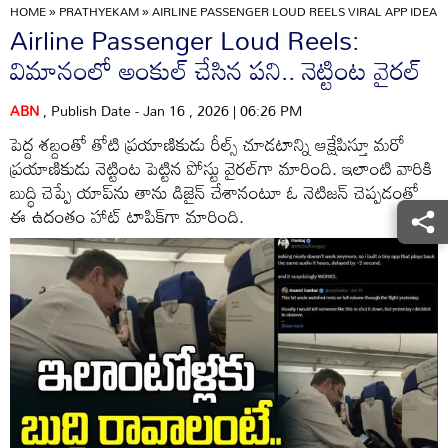
HOME
»
PRATHYEKAM
»
AIRLINE PASSENGER LOUD REELS VIRAL APP IDEA P
Airline Passenger Loud Reels:
విమానంలో అంకుల్ చేసిన పని.. నెట్టింట వైరల్
ABN
, Publish Date - Jan 16 , 2026 | 06:26 PM
పెద్ద శబ్దంతో తోటి ప్రయాణికుడు రీల్స్ చూడటాన్ని ఆక్షేపిస్తూ మరో
ప్రయాణికుడు నెట్టింట పెట్టిన పోస్టు వైరల్‌గా మారింది. ఇలాంటి వారికి
బుద్ధి చెప్పే యాప్‌ను తాను డిజైన్ చేశానంటూ ఓ నెటిజన్ చెప్పడంతో
ఈ ఉదంతం హాట్ టాపిక్‌గా మారింది.