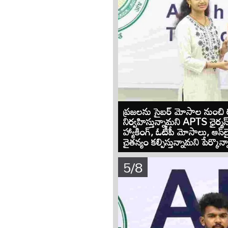
ప్రజలను సైబర్ మోసాల నుంచి రక్
నిర్వహిస్తున్నామని APTS ఛైర్
హ్యాకింగ్, ఓటీపీ మోసాలు, ఆన్‌
చైతన్యం కల్పిస్తున్నామని పేర్కొన్
5/8