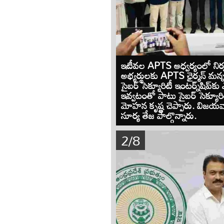
ఇటీవల APTS ఆధ్వర్యంలో నిర్వ
అభ్యర్థులకు APTS ఛైర్మన్ మన్న
సైబర్ సెక్యూరిటీ ఇంటర్న్‌షిప్‌కు
ఇవ్వటంతో పాటు సైబర్ సెక్యూరిట
మోహన కృష్ణ చెప్పారు. విజయ
సూర్య తేజ పాల్గొన్నారు.
2/8