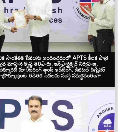
యాధునిక సాంకేతిక సేవలను అందించడంలో APTS కీలక పాత్ర
వ మోహన కృష్ణ తెలిపారు. ఇన్‌ఫ్రాస్ట్రక్చర్ నిర్వహణ,
సెక్యూరిటీ మానిటరింగ్ అండ్ ఆడిటింగ్, డిజిటల్ సిగ్నేచర్
, ఈ-ప్రొక్యూర్మెంట్ తదితర సేవలను సంస్థ సమర్థవంతంగా