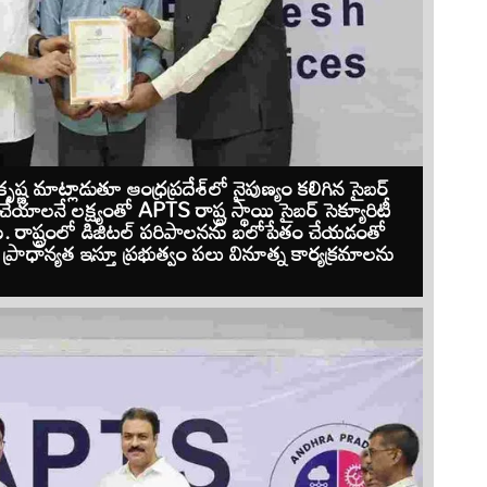
ణ మాట్లాడుతూ ఆంధ్రప్రదేశ్‌లో నైపుణ్యం కలిగిన సైబర్
యాలనే లక్ష్యంతో APTS రాష్ట్ర స్థాయి సైబర్ సెక్యూరిటీ
ారు. రాష్ట్రంలో డిజిటల్ పరిపాలనను బలోపేతం చేయడంతో
ప్రాధాన్యత ఇస్తూ ప్రభుత్వం పలు వినూత్న కార్యక్రమాలను