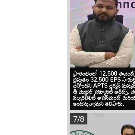
ప్రారంభంలో 12,500 ఈవెంట్స్ 
ప్రస్తుతం 32,500 EPS సామర్థ్
చేస్తోందని APTS ఛైర్మన్ మన్నవ 
& మొబైల్ సెక్యూరిటీ ఆడిట్స్, నెట్
వల్నరబిలిటీ అసెస్‌మెంట్ మరియు
అందిస్తున్నామని తెలిపారు.
7/8