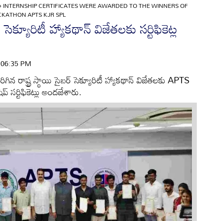
»
INTERNSHIP CERTIFICATES WERE AWARDED TO THE WINNERS OF
CKATHON APTS KJR SPL
సెక్యూరిటీ హ్యాకథాన్ విజేతలకు సర్టిఫికెట్ల
| 06:35 PM
 రాష్ట్ర స్థాయి సైబర్ సెక్యూరిటీ హ్యాకథాన్ విజేతలకు APTS
్ సర్టిఫికెట్లు అందజేశారు.