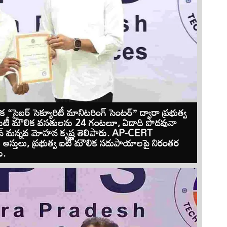
క “సైబర్ సెక్యూరిటీ మానిటరింగ్ సెంటర్” ద్వారా ప్రభుత్వ
ు, ఐటీ మౌలిక వసతులను 24 గంటలూ, ఏడాది పొడవునా
ైర్మన్ మన్నవ మోహన కృష్ణ తెలిపారు. AP-CERT
ీ ఆస్తులు, ప్రభుత్వ ఐటీ మౌలిక సదుపాయాలపై నిరంతర
ు.