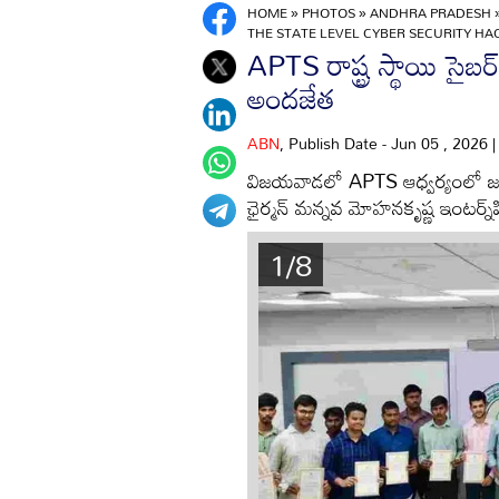
HOME
»
PHOTOS
»
ANDHRA PRADESH
THE STATE LEVEL CYBER SECURITY HA
APTS రాష్ట్ర స్థాయి సైబర్ 
అందజేత
ABN
, Publish Date - Jun 05 , 2026 
విజయవాడలో APTS ఆధ్వర్యంలో జరిగిన
ఛైర్మన్ మన్నవ మోహనకృష్ణ ఇంటర్న్‌షిప
1/8