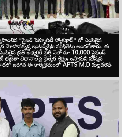
హించిన “సైబర్ సెక్యూరిటీ హ్యాకథాన్” లో ఎంపికైన
వ మోహనకృష్ణ ఇంటర్న్‌షిప్ సర్టిఫికెట్లు అందచేశారు. ఈ
 ఎంపికైన ప్రతి అభ్యర్థికీ ప్రతి నెలా రూ.10,000 స్టైఫండ్
ీ భద్రతా విధానాలపై ప్రత్యేక శిక్షణ ఇస్తామని మన్నవ
వాడలో జరిగిన ఈ కార్యక్రమంలో APTS M.D మల్లవరపు