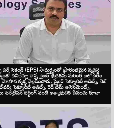
పర్ సెకండ్ (EPS) సామర్థ్యంతో ప్రారంభమైన వ్యవస్థ
యంతో పనిచేస్తూ రాష్ట్ర సైబర్ భద్రతను మరింత బలోపేతం
మోహన కృష్ణ వెల్లడించారు. సైబర్ సెక్యూరిటీ ఆడిట్స్, వెబ్
‌వర్క్ సెక్యూరిటీ ఆడిట్స్, రెడ్ టీమ్ అసెస్‌మెంట్స్,
 పెనెట్రేషన్ టెస్టింగ్ వంటి అత్యాధునిక సేవలను కూడా