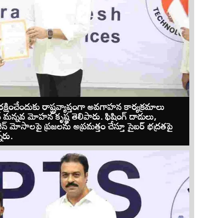
షించేందుకు రాష్ట్రవ్యాప్తంగా అవగాహన కార్యక్రమాలు
మన్ మన్నవ మోహన కృష్ణ తెలిపారు. ఫిషింగ్ దాడులు,
లైన్ మోసాలపై ప్రజలను అప్రమత్తం చేస్తూ సైబర్ భద్రతపై
నారు.