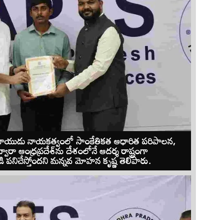
ు నాయుడు నాయకత్వంలో సాంకేతికత ఆధారిత పరిపాలన,
ద్వారా ఆంధ్రప్రదేశ్‌ను దేశంలోనే ఆదర్శ రాష్ట్రంగా
్టుబడి పనిచేస్తోందని మన్నవ మోహన కృష్ణ తెలిపారు.