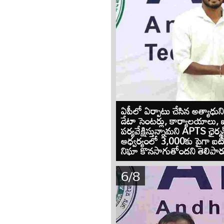
ఏపీలో ఏర్పాటు చేసిన అత్యాధుని
డేటా సెంటర్లు, కార్యాలయాల
పర్యవేక్షిస్తున్నామని APTS ఛ
ఆధ్వర్యంలో 3,000కు పైగా ఐట
నిఘా కొనసాగుతోందని తెలిపార
6/8