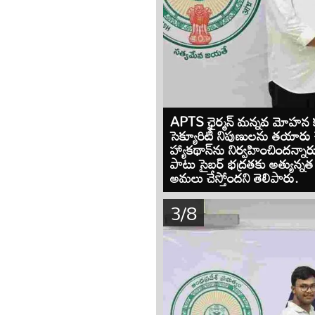
APTS ఛైర్మన్ మన్నవ మోహన కృష్
సెక్యూరిటీ నిపుణులను తయారు చే
హ్యాకథాన్‌ను నిర్వహించిందన్న
పాటు సైబర్ భద్రతకు అత్యున్నత 
అమలు చేస్తోందని తెలిపారు.
3/8