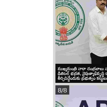
ముఖ్యమంత్రి నారా చంద్రబాబ
డిజిటల్ భద్రత, నైపుణ్యాభివృద్ధి 
తీర్చిదిద్దేందుకు ప్రభుత్వం కట
8/8