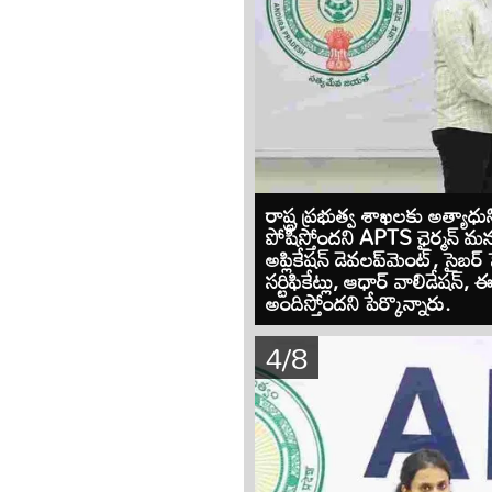
రాష్ట్ర ప్రభుత్వ శాఖలకు అత్
పోషిస్తోందని APTS ఛైర్మన్ మన్న
అప్లికేషన్ డెవలప్‌మెంట్, సైబర్ 
సర్టిఫికేట్లు, ఆధార్ వాలిడేషన్
అందిస్తోందని పేర్కొన్నారు.
4/8