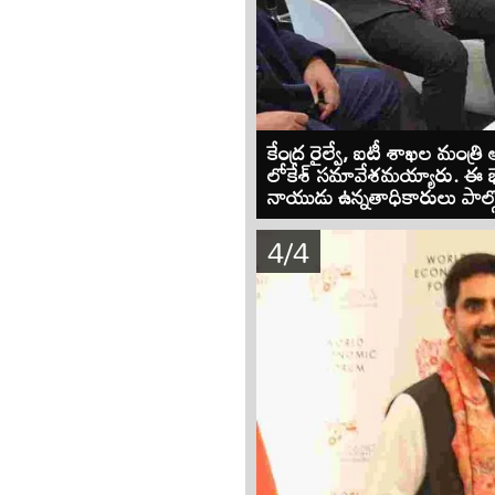
కేంద్ర రైల్వే, ఐటీ శాఖల మంత్రి అ
లోకేశ్ సమావేశమయ్యారు. ఈ భే
నాయుడు ఉన్నతాధికారులు పాల్గొ
4/4