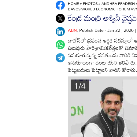
HOME
»
PHOTOS
»
ANDHRA PRADESH
DAVOS WORLD ECONOMIC FORUM VV
కేంద్ర మంత్రి అశ్వినీ వైష్ణ
ABN
, Publish Date - Jan 22 , 2026 
దావోస్‌‌లో ప్రపంచ ఆర్థిక సదస్సులో ఆ
పలువురు పారిశ్రామికవేత్తలతో సమావే
సమకూరుస్తున్న వసతులను వారికి వివరి
అనుకూలంగా ఉంటాయని తెలిపారు. పో
పెట్టుబడులు పెట్టాలని వారిని కోరారు
1/4