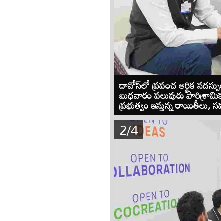
దావోస్‌‌లో ప్రపంచ ఆర్థిక సదస్సు
బుధవారం పలువురు పారిశ్రామిక
ప్రభుత్వం ఇస్తున్న రాయితీలు,
2/4