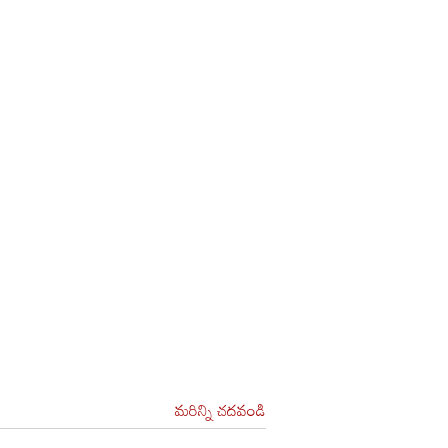
మరిన్ని చదవండి