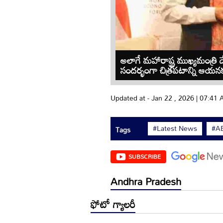
అలాగే మహారాష్ట్ర ముఖ్యమంత్రి ద
సందర్భంగా చిత్రపటాన్ని ఆయన
Updated at - Jan 22 , 2026 | 07:41
#Latest News
#AB
Tags
SUBSCRIBE
Andhra Pradesh
ఫోటో గ్యాలరీ