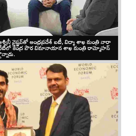
శ్వినీ వైష్ణవ్‌తో ఆంధ్రప్రదేశ్ ఐటీ, విద్యా శాఖ మంత్రి నారా
టీలో కేంద్ర పౌర విమానాయాన శాఖ మంత్రి రామ్మోహన్
న్నారు.