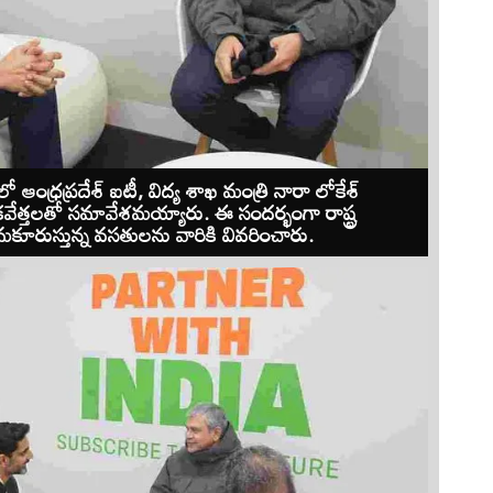
లో ఆంధ్రప్రదేశ్ ఐటీ, విద్య శాఖ మంత్రి నారా లోకేశ్‌
వేత్తలతో సమావేశమయ్యారు. ఈ సందర్భంగా రాష్ట్ర
 సమకూరుస్తున్న వసతులను వారికి వివరించారు.