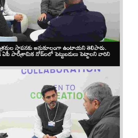
ు, పరిశ్రమల స్థాపనకు అనుకూలంగా ఉంటాయని తెలిపారు.
ీ పారిశ్రామిక నోడ్‌లలో పెట్టుబడులు పెట్టాలని వారిని