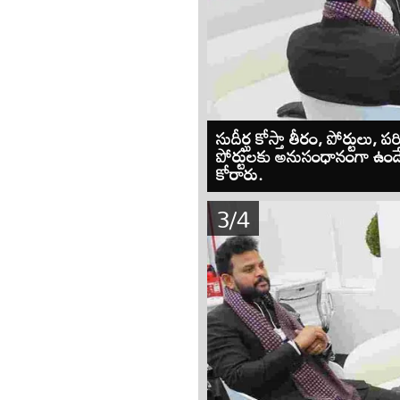
సుదీర్ఘ కోస్తా తీరం, పోర్టుల
పోర్టులకు అనుసంధానంగా ఉండే ఏప
కోరారు.
3/4