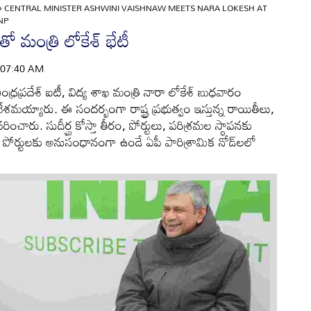
»
CENTRAL MINISTER ASHWINI VAISHNAW MEETS NARA LOKESH AT
NP
వ్‌తో మంత్రి లోకేశ్ భేటీ
| 07:40 AM
ంధ్రప్రదేశ్ ఐటీ, విద్య శాఖ మంత్రి నారా లోకేశ్‌ బుధవారం
శమయ్యారు. ఈ సందర్భంగా రాష్ట్ర ప్రభుత్వం ఇస్తున్న రాయితీలు,
ంచారు. సుదీర్ఘ కోస్తా తీరం, పోర్టులు, పరిశ్రమల స్థాపనకు
ర్టులకు అనుసంధానంగా ఉండే ఏపీ పారిశ్రామిక నోడ్‌లలో
.