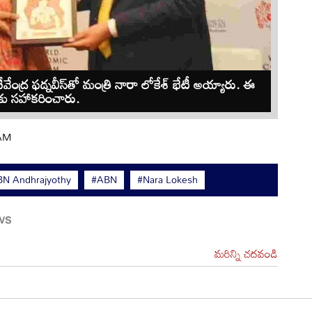
ేవేంద్ర ఫడ్నవీస్‌తో మంత్రి నారా లోకేశ్ భేటీ అయ్యారు. ఈ
కు సహాకరించారు.
 AM
N Andhrajyothy
#ABN
#Nara Lokesh
మరిన్ని చదవండి