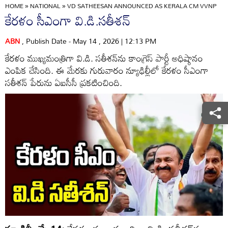
HOME
»
NATIONAL
»
VD SATHEESAN ANNOUNCED AS KERALA CM VVNP
కేరళం సీఎంగా వి.డి.సతీశన్
ABN
, Publish Date - May 14 , 2026 | 12:13 PM
కేరళం ముఖ్యమంత్రిగా వి.డి. సతీశన్‌ను కాంగ్రెస్ పార్టీ అధిష్ఠానం
ఎంపిక చేసింది. ఈ మేరకు గురువారం న్యూఢిల్లీలో కేరళం సీఎంగా
సతీశన్ పేరును ఏఐసీసీ ప్రకటించింది.