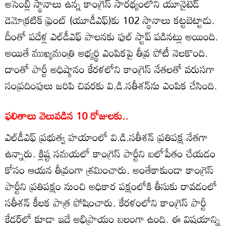
అసెంబ్లీ స్థానాలు ఉన్న కాంగ్రెస్ సారథ్యంలోని యూనైటెడ్
డెమోక్రటిక్ ఫ్రెంట్‌ (యూడీఎఫ్)కు 102 స్థానాలు కట్టబెట్టాడు.
దీంతో పదేళ్ల ఎల్‌డీఎఫ్ పాలనకు ఫుల్ స్టాప్ పడినట్లు అయింది.
అయితే ముఖ్యమంత్రి అభ్యర్థి ఎంపికపై తీవ్ర పోటీ నెలకొంది.
దాంతో పార్టీ అధిష్ఠానం కేరళలోని కాంగ్రెస్ నేతలతో వరుసగా
సంప్రదింపులు జరిపి చివరకు వి.డి.సతీశన్‌ను ఎంపిక చేసింది.
ఫలితాలు వెలువడిన 10 రోజులకు..
ఎల్‌డీఎఫ్ ప్రభుత్వ హయాంలో వి.డి.సతీశన్ ప్రతిపక్ష నేతగా
ఉన్నారు. క్లిష్ట సమయలో కాంగ్రెస్ పార్టీని బలోపేతం చేయడం
కోసం ఆయన తీవ్రంగా శ్రమించారు. అంతేకాకుండా కాంగ్రెస్
పార్టీని ప్రతిపక్షం నుంచి అధికార పక్షంలోకి తీసుకు రావడంలో
సతీశన్ కీలక పాత్ర పోషించారు. కేరళంలోని కాంగ్రెస్ పార్టీ
కేడర్‌లో కూడా ఇదే అభిప్రాయం బలంగా ఉంది. ఈ విషయాన్ని