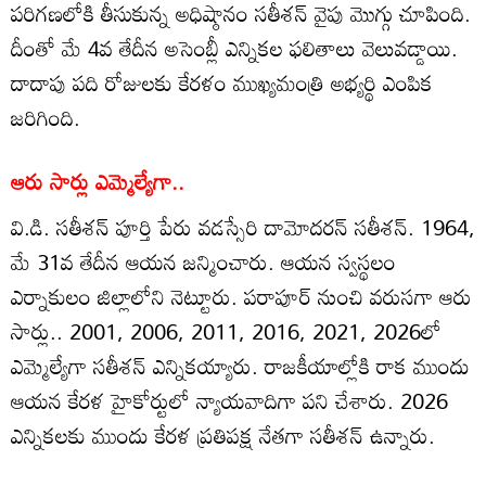
పరిగణలోకి తీసుకున్న అధిష్ఠానం సతీశన్ వైపు మొగ్గు చూపింది.
దీంతో మే 4వ తేదీన అసెంబ్లీ ఎన్నికల ఫలితాలు వెలువడ్డాయి.
దాదాపు పది రోజులకు కేరళం ముఖ్యమంత్రి అభ్యర్థి ఎంపిక
జరిగింది.
ఆరు సార్లు ఎమ్మెల్యేగా..
వి.డి. సతీశన్ పూర్తి పేరు వడస్సేరి దామోదరన్ సతీశన్. 1964,
మే 31వ తేదీన ఆయన జన్మించారు. ఆయన స్వస్థలం
ఎర్నాకులం జిల్లాలోని నెట్టూరు. పరాపూర్ నుంచి వరుసగా ఆరు
సార్లు.. 2001, 2006, 2011, 2016, 2021, 2026లో
ఎమ్మెల్యేగా సతీశన్‌ ఎన్నికయ్యారు. రాజకీయాల్లోకి రాక ముందు
ఆయన కేరళ హైకోర్టులో న్యాయవాదిగా పని చేశారు. 2026
ఎన్నికలకు ముందు కేరళ ప్రతిపక్ష నేతగా సతీశన్ ఉన్నారు.