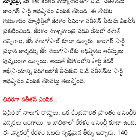
న్యూఢిల్లీ, మే 14:
కేరళం ముఖ్యమంత్రిగా వి.డి. సతీశన్‌ను
కాంగ్రెస్ పార్టీ అధిష్ఠానం ఎంపిక చేసింది. ఈ మేరకు
గురువారం న్యూఢిల్లీలో కేరళం సీఎంగా సతీశన్ పేరును ఏఐసీసీ
ప్రకటించింది. కేరళం ముఖ్యమంత్రి పదవి రేసులో రమేశ్
చెన్నితాల
, కేసీ వేణుగోపాల్ కూడా ఉన్నారు. కాంగ్రెస్ పార్టీ
ప్రధాన కార్యదర్శి కేసీ వేణుగోపాల్‌కు అధిష్ఠానం ఆశీస్సులు
పుష్కలంగా ఉన్నాయి. అయితే కేరళంలోని పార్టీ కేడర్
అభిప్రాయాన్ని పరిగణలోకి తీసుకుని వి.డి.సతీశన్‌ను పార్టీ
అధిష్ఠానం ఎంపిక చేసినట్లు తెలుస్తోంది.
చివరగా సతీశన్ ఎంపిక..
ఏప్రిల్‌లో నాలుగు రాష్ట్రాలు, ఒక కేంద్రపాలిత ప్రాంతం అసెంబ్లీకి
ఎన్నికలు జరిగాయి. ఆ జాబితాలో కేరళం అసెంబ్లీ కూడా ఉంది.
ఈ ఎన్నికల్లో కేరళం ఓటరు స్పష్టమైన తీర్పు ఇచ్చాడు. 140