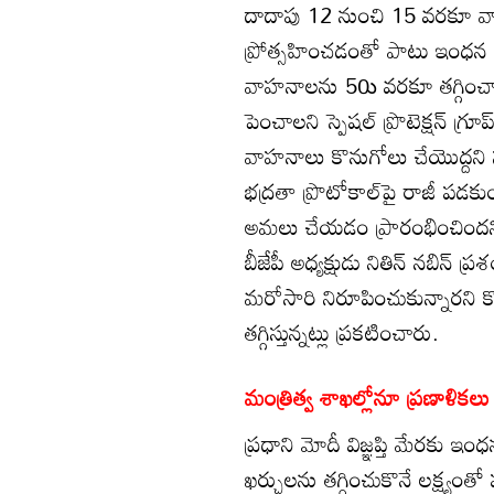
దాదాపు 12 నుంచి 15 వరకూ వ
ప్రోత్సహించడంతో పాటు ఇంధన విన
వాహనాలను 50ు వరకూ తగ్గించాలన
పెంచాలని స్పెషల్‌ ప్రొటెక్షన్‌ గ్
వాహనాలు కొనుగోలు చేయొద్దని స్పష
భద్రతా ప్రొటోకాల్‌పై రాజీ పడకుం
అమలు చేయడం ప్రారంభించిందని సం
బీజేపీ అధ్యక్షుడు నితిన్‌ నబిన
మరోసారి నిరూపించుకున్నారని
తగ్గిస్తున్నట్లు ప్రకటించారు.
మంత్రిత్వ శాఖల్లోనూ ప్రణాళికలు
ప్రధాని మోదీ విజ్ఞప్తి మేరక
ఖర్చులను తగ్గించుకొనే లక్ష్యంత