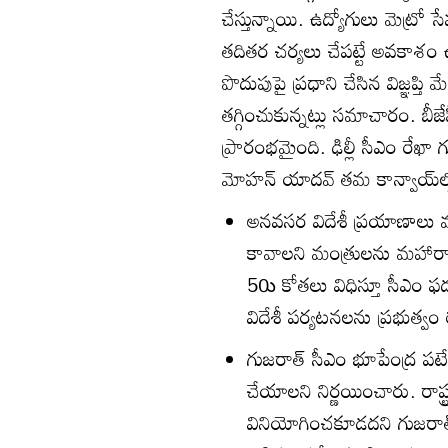
చేస్తున్నాయి. ఉద్యోగులు మెట్రో
తదితర చర్యలు చేపట్టే అవకాశం
పొదుపుపై ప్రధాని చేసిన విజ్ఞప్త
తగ్గించుకున్నట్లు సమాచారం. బీజ
ప్రారంభమైంది. ఢిల్లీ సీఎం రేఖా గు
మోహన్‌ యాదవ్‌ తమ కాన్వాయ్‌ల్
అనవసర విదేశీ ప్రయాణాలు 
కావాలని మంత్రులను మహారాష్ట్
50ు కోతలు విధిస్తూ సీఎం ఫ
విదేశీ పర్యటనలను ప్రభుత్వం ర
గుజరాత్‌ సీఎం భూపేంద్ర పట
చేయాలని నిర్ణయించారు. రాష్ట్
వినియోగించకూడదని గుజరాత్‌ గ