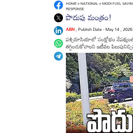
HOME
»
NATIONAL
»
MODI FUEL SAVING
RESPONSE
పొదుపు మంత్రం!
ABN
, Publish Date - May 14 , 202
పశ్చిమాసియాలో సంక్షోభం నేపథ్యం
తగ్గించుకోవాలని ఇటీవల పిలుపునిచ