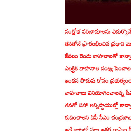
సంక్షోభ పరిణామాలను ఎదుర్కొన
తనతోనే ప్రారంభించిన ప్రధాని మ
కేవలం రెండు వాహనాలతో కాన్వా
ఎలక్ట్రిక్‌ వాహనాల సంఖ్య పెంచ
ఇంధన పొదుపు కోసం ప్రభుత్వంలో 
వాహనాలు వినియోగించాలన్న సీఎం 
తనతో సహా అన్నిస్థాయుల్లో కాన్వ
కుదించాలని ఏపీ సీఎం చంద్రబాబ
ఇదే బాటలో పలు ఇతర రాష్ట్రాల 