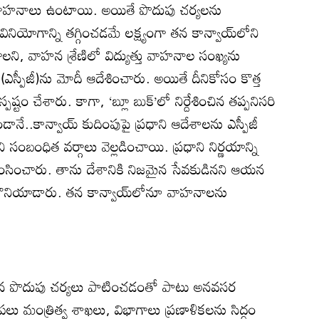
ాహనాలు ఉంటాయి. అయితే పొదుపు చర్యలను
ియోగాన్ని తగ్గించడమే లక్ష్యంగా తన కాన్వాయ్‌లోని
ి, వాహన శ్రేణిలో విద్యుత్తు వాహనాల సంఖ్యను
రూప్‌(ఎస్పీజీ)ను మోదీ ఆదేశించారు. అయితే దీనికోసం కొత్త
్టం చేశారు. కాగా, ‘బ్లూ బుక్‌’లో నిర్దేశించిన తప్పనిసరి
డానే..కాన్వాయ్‌ కుదింపుపై ప్రధాని ఆదేశాలను ఎస్పీజీ
బంధిత వర్గాలు వెల్లడించాయి. ప్రధాని నిర్ణయాన్ని
్‌ ప్రశంసించారు. తాను దేశానికి నిజమైన సేవకుడినని ఆయన
 కొనియాడారు. తన కాన్వాయ్‌లోనూ వాహనాలను
ు ఇంధన పొదుపు చర్యలు పాటించడంతో పాటు అనవసర
ో పలు మంత్రిత్వ శాఖలు, విభాగాలు ప్రణాళికలను సిద్ధం