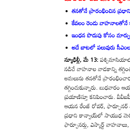
తనతోనే ప్రారంభించిన ప్రధాన
కేవలం రెండు వాహనాలతోనే క
ఇంధన పొదుపు కోసం మార్ప
అదే బాటలో పలువురు సీఎంల
న్యూఢిల్లీ, మే 13:
పశ్చిమాసియాల
నడిచే వాహనాల వాడకాన్ని తగ్గిం
అమలును తనతోనే ప్రారంభించారు.
తగ్గించుకున్నారు. బుధవారం ఆయ
ప్రయాణిస్తూ కనిపించారు. వీవీఐప
ఆయన రేంజ్‌ రోవర్‌, ఫార్చూనర
ప్రధాని కాన్వాయ్‌లో సాయుధ మెర్సి
ఫార్చూనర్లు, ఎస్కార్ట్‌ వాహనాలు