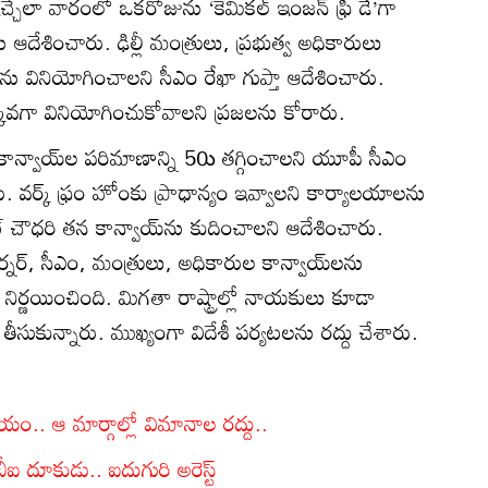
ఇచ్చేలా వారంలో ఒకరోజును ‘కెమికల్‌ ఇంజన్‌ ఫ్రీ డే’గా
 ఆదేశించారు. ఢిల్లీ మంత్రులు, ప్రభుత్వ అధికారులు
 వినియోగించాలని సీఎం రేఖా గుప్తా ఆదేశించారు.
్కువగా వినియోగించుకోవాలని ప్రజలను కోరారు.
ాన్వాయ్‌ల పరిమాణాన్ని 50ు తగ్గించాలని యూపీ సీఎం
ు. వర్క్‌ ఫ్రం హోంకు ప్రాధాన్యం ఇవ్వాలని కార్యాలయాలను
ట్‌ చౌధరి తన కాన్వాయ్‌ను కుదించాలని ఆదేశించారు.
్నర్‌, సీఎం, మంత్రులు, అధికారుల కాన్వాయ్‌లను
ం నిర్ణయించింది. మిగతా రాష్ట్రాల్లో నాయకులు కూడా
ీసుకున్నారు. ముఖ్యంగా విదేశీ పర్యటలను రద్దు చేశారు.
యం.. ఆ మార్గాల్లో విమానాల రద్దు..
బీఐ దూకుడు.. ఐదుగురి అరెస్ట్