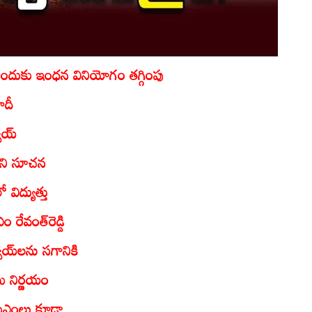
ేందుకు ఇంధన వినియోగం తగ్గింపు
ోదీ
య్‌
ాలని సూచన
విద్యుత్తు
రేవంత్‌రెడ్డి
ాయ్‌లను సగానికి
ు నిర్ణయం
సీఎంలు కూడా..