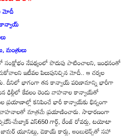
ి మోదీ
ాన్వాయ్‌
ులు
ు, మంత్రులు
ో సంక్షోభం నేపథ్యంలో పొదుపు పాటించాలని, ఇంధనంతో
చుకోవాలని ఇటీవల పిలుపునిచ్చిన మోదీ.. ఆ చర్యల
 దీనిలో భాగంగా తన కాన్వాయ్‌ పరిణామాన్ని భారీగా
న ఢిల్లీలో కేవలం రెండు వాహనాల కాన్వాయ్‌తో
ీల ప్రయాణాల్లో కనిపించే భారీ కాన్వాయ్‌కు భిన్నంగా
్‌ వాహనాలతో మాత్రమే ప్రయాణించారు. సాధారణంగా
డె్‌స-మేబ్యాక్‌ ఎస్‌650 గార్డ్‌, రేంజ్‌ రోవర్లు, టయోటా
, జామర్‌ యూనిట్లు, డెకాయ్‌ కార్లు, అంబులెన్స్‌తో సహా