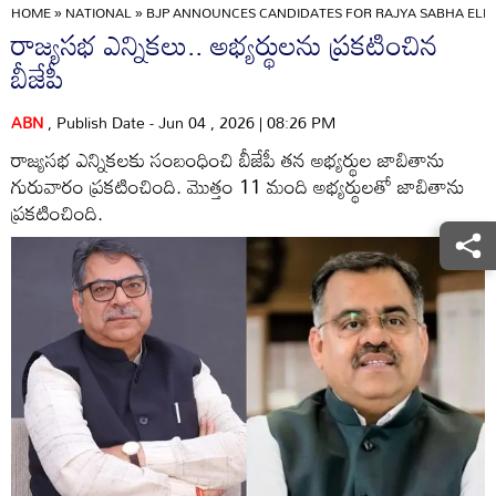
HOME
»
NATIONAL
»
BJP ANNOUNCES CANDIDATES FOR RAJYA SABHA ELEC
రాజ్యసభ ఎన్నికలు.. అభ్యర్థులను ప్రకటించిన
బీజేపీ
ABN
, Publish Date - Jun 04 , 2026 | 08:26 PM
రాజ్యసభ ఎన్నికలకు సంబంధించి బీజేపీ తన అభ్యర్థుల జాబితాను
గురువారం ప్రకటించింది. మొత్తం 11 మంది అభ్యర్థులతో జాబితాను
ప్రకటించింది.