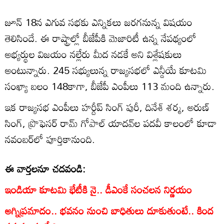
జూన్ 18న ఎగువ సభకు ఎన్నికలు జరగనున్న విషయం
తెలిసిందే. ఈ రాష్ట్రాల్లో బీజేపీకి మెజారిటీ ఉన్న నేపథ్యంలో
అభ్యర్థుల విజయం నల్లేరు మీద నడకే అని విశ్లేషకులు
అంటున్నారు. 245 సభ్యులున్న రాజ్యసభలో ఎన్డీయే కూటమి
సంఖ్యా బలం 148కాగా, బీజేపీ ఎంపీలు 113 మంది ఉన్నారు.
ఇక రాజ్యసభ ఎంపీలు హర్దీప్ సింగ్ పురీ, దినేశ్ శర్మ, అరుణ్
సింగ్, ప్రొఫెసర్ రామ్ గోపాల్ యాదవ్‌ల పదవీ కాలంలో కూడా
నవంబర్‌లో పూర్తికానుంది.
ఈ వార్తలనూ చదవండి:
ఇండియా కూటమి భేటీకి నై.. డీఎంకే సంచలన నిర్ణయం
అగ్నిప్రమాదం.. భవనం నుంచి బాధితులు దూకుతుంటే.. కింద