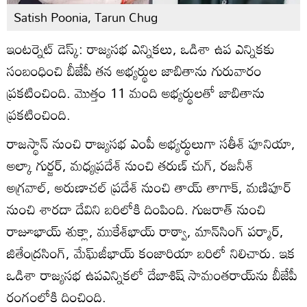
Satish Poonia, Tarun Chug
ఇంటర్నెట్ డెస్క్: రాజ్యసభ ఎన్నికలు, ఒడిశా ఉప ఎన్నికకు
సంబంధించి బీజేపీ తన అభ్యర్థుల జాబితాను గురువారం
ప్రకటించింది. మొత్తం 11 మంది అభ్యర్థులతో జాబితాను
ప్రకటించింది.
రాజస్థాన్ నుంచి రాజ్యసభ ఎంపీ అభ్యర్థులుగా సతీశ్ పూనియా,
అల్కా గుర్జర్, మధ్యప్రదేశ్ నుంచి తరుణ్ చుగ్, రజనీశ్
అగ్రవాల్, అరుణాచల్ ప్రదేశ్ నుంచి తాయ్ తాగాక్, మణిపూర్
నుంచి శారదా దేవిని బరిలోకి దింపింది. గుజరాత్ నుంచి
రాజూభాయ్ శుక్లా, ముకేశ్‌భాయ్ రాఠ్వా, మాన్‌సింగ్ పర్మార్,
జితేంద్రసింగ్, మేఘ్‌జీభాయ్ కంజారియా బరిలో నిలిచారు. ఇక
ఒడిశా రాజ్యసభ ఉపఎన్నికలో దేబాశిష్ సామంతరాయ్‌ను బీజేపీ
రంగంలోకి దించింది.