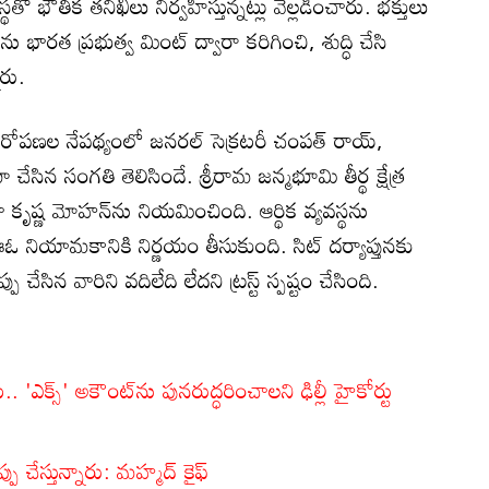
తో భౌతిక తనిఖీలు నిర్వహిస్తున్నట్లు వెల్లడించారు. భక్తులు
ను భారత ప్రభుత్వ మింట్ ద్వారా కరిగించి, శుద్ధి చేసి
ారు.
ఆరోపణల నేపథ్యంలో జనరల్ సెక్రటరీ చంపత్ రాయ్,
చేసిన సంగతి తెలిసిందే. శ్రీరామ జన్మభూమి తీర్థ క్షేత్ర
ీగా కృష్ణ మోహన్‌ను నియమించింది. ఆర్థిక వ్యవస్థను
ఈఓ నియామకానికి నిర్ణయం తీసుకుంది. సిట్ దర్యాప్తునకు
చేసిన వారిని వదిలేది లేదని ట్రస్ట్ స్పష్టం చేసింది.
. 'ఎక్స్' అకౌంట్‌ను పునరుద్ధరించాలని ఢిల్లీ హైకోర్టు
పు చేస్తున్నారు: మహ్మద్ కైఫ్