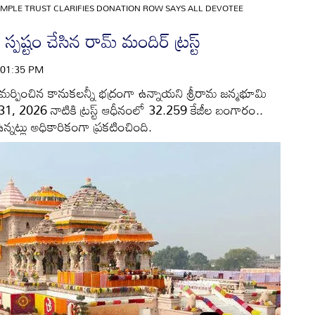
MPLE TRUST CLARIFIES DONATION ROW SAYS ALL DEVOTEE
స్పష్టం చేసిన రామ్ మందిర్ ట్రస్ట్
| 01:35 PM
ర్పించిన కానుకలన్నీ భద్రంగా ఉన్నాయని శ్రీరామ జన్మభూమి
. మార్చి 31, 2026 నాటికి ట్రస్ట్ ఆధీనంలో 32.259 కేజీల బంగారం..
న్నట్లు అధికారికంగా ప్రకటించింది.