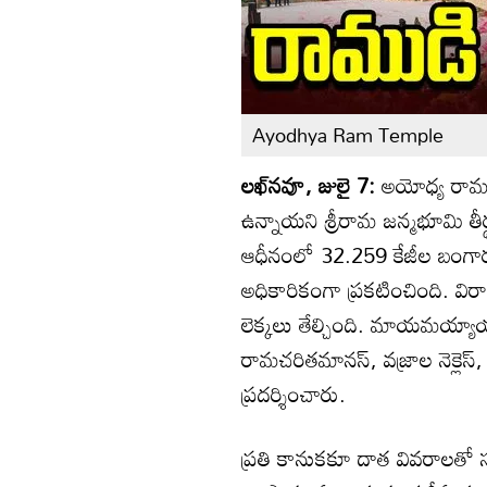
Ayodhya Ram Temple
లఖ్‌నవూ, జులై 7:
అయోధ్య రామమం
ఉన్నాయని శ్రీరామ జన్మభూమి తీర్థ క్
ఆధీనంలో 32.259 కేజీల బంగారం.
అధికారికంగా ప్రకటించింది. వి
లెక్కలు తేల్చింది. మాయమయ్య
రామచరితమానస్, వజ్రాల నెక్లెస్
ప్రదర్శించారు.
ప్రతి కానుకకూ దాత వివరాలతో సహా