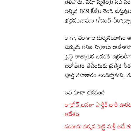
తెలిపారు. ఏటా స్వతంత్ర సీఏ సంస్థ
ఇచ్చిన 849 కేజీల వెండి వస్తువుల
భద్రపరిచామని గోవింద్ పేర్కొన్న
కాగా, విరాళాల దుర్వినియోగం 
సభ్యుడు అనిల్ మిశ్రాలు రాజీనామా 
ట్రస్ట్ తాత్కాలిక జనరల్ సెక్రటర
బలోపేతం చేసేందుకు ప్రత్యేక సీ
పూర్తి సహకారం అందిస్తామని, తప్పు 
ఇవి కూడా చదవండి
కాక్రోచ్ జనతా పార్టీకి భారీ ఊరట.
ఆదేశం
సంజును పక్కన పెట్టి మళ్లీ అదే తప్