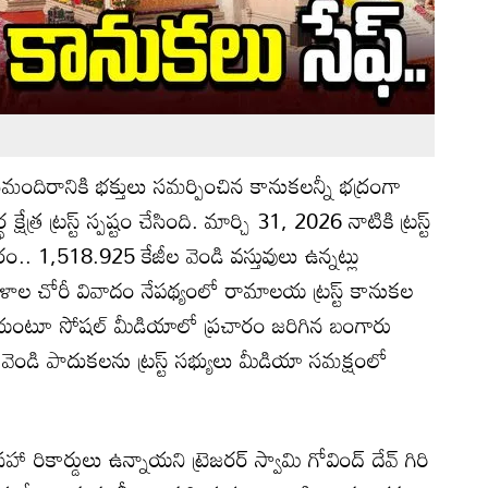
దిరానికి భక్తులు సమర్పించిన కానుకలన్నీ భద్రంగా
షేత్ర ట్రస్ట్ స్పష్టం చేసింది. మార్చి 31, 2026 నాటికి ట్రస్ట్
. 1,518.925 కేజీల వెండి వస్తువులు ఉన్నట్లు
రాళాల చోరీ వివాదం నేపథ్యంలో రామాలయ ట్రస్ట్ కానుకల
ాయంటూ సోషల్ మీడియాలో ప్రచారం జరిగిన బంగారు
, వెండి పాదుకలను ట్రస్ట్ సభ్యులు మీడియా సమక్షంలో
 రికార్డులు ఉన్నాయని ట్రెజరర్ స్వామి గోవింద్ దేవ్ గిరి