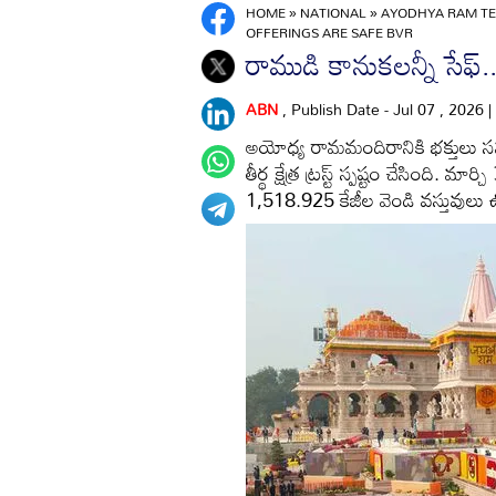
HOME
»
NATIONAL
»
AYODHYA RAM TE
OFFERINGS ARE SAFE BVR
రాముడి కానుకలన్నీ సేఫ్.. 
ABN
, Publish Date - Jul 07 , 2026 
అయోధ్య రామమందిరానికి భక్తులు సమ
తీర్థ క్షేత్ర ట్రస్ట్ స్పష్టం చేసింది
1,518.925 కేజీల వెండి వస్తువులు ఉ