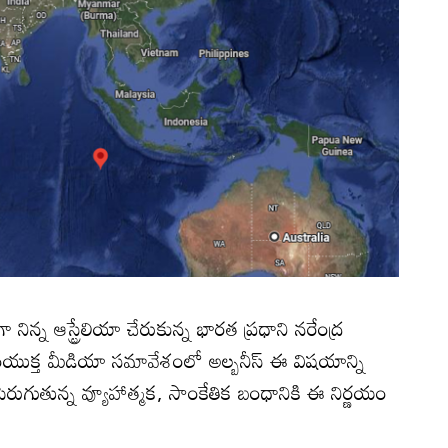
న్న ఆస్ట్రేలియా చేరుకున్న భారత ప్రధాని నరేంద్ర
 సంయుక్త మీడియా సమావేశంలో అల్బనీస్ ఈ విషయాన్ని
పెరుగుతున్న వ్యూహాత్మక, సాంకేతిక బంధానికి ఈ నిర్ణయం