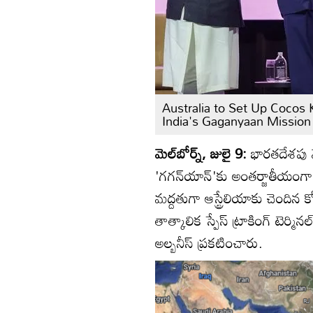
Australia to Set Up Cocos 
India's Gaganyaan Mission
మెల్‌బోర్న్, జులై 9:
భారతదేశపు 
'గగన్‌యాన్'కు అంతర్జాతీయంగా భ
మద్దతుగా ఆస్ట్రేలియాకు చెందిన
తాత్కాలిక స్పేస్ ట్రాకింగ్ టెర్మి
అల్బనీస్ ప్రకటించారు.