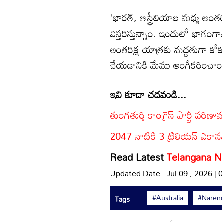
'భారత్, ఆస్ట్రేలియాల మధ్య అం
విస్తరిస్తున్నాం. ఇందులో భాగం
అంతరిక్ష యాత్రకు మద్దతుగా కోకోస్
చేయడానికి మేము అంగీకరించాం'. అ
ఇవి కూడా చదవండి...
తుంగతుర్తి కాంగ్రెస్ పార్టీ ప
2047 నాటికి 3 ట్రిలియన్ ఎకానమ
Read Latest
Telangana 
Updated Date - Jul 09 , 2026 |
#Australia
#Naren
Tags