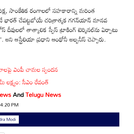
తరిక్ష, సాంకేతిక రంగాలలో సహకారాన్ని మరింత
గానే భారత్ చేపట్టబోయే చరిత్రాత్మక గగన్‌యాన్ మానవ
 దీవులలో తాత్కాలిక స్పేస్ ట్రాకింగ్ టెర్మినల్‌ను ఏర్పాటు
ని ఆస్ట్రేలియా ప్రధాని ఆంథోనీ అల్బనీస్ చెప్పారు.
రిణామాలపై ఎంపీ చామల స్పందన
ీ లక్ష్యం: సీఎం రేవంత్
News
And
Telugu News
 04:20 PM
dra Modi