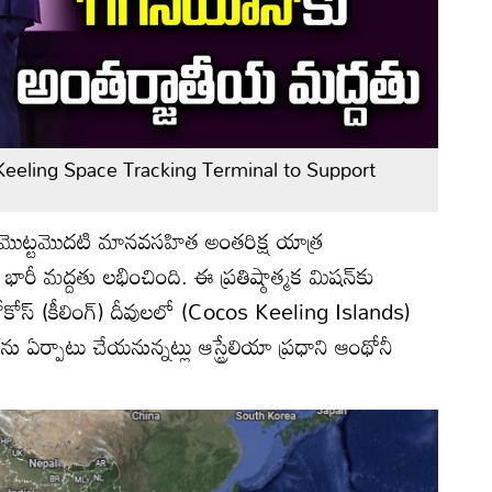
Keeling Space Tracking Terminal to Support
మొట్టమొదటి మానవసహిత అంతరిక్ష యాత్ర
ారీ మద్దతు లభించింది. ఈ ప్రతిష్ఠాత్మక మిషన్‌కు
 కోకోస్ (కీలింగ్) దీవులలో (Cocos Keeling Islands)
నల్‌ను ఏర్పాటు చేయనున్నట్లు ఆస్ట్రేలియా ప్రధాని ఆంథోనీ