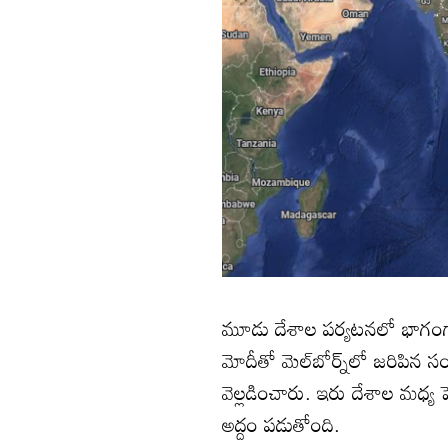
మూడు దేశాల పర్యటనలో భాగంగా ని
మోదీతో మెల్‌బోర్న్‌లో జరిపిన
వెల్లడించారు. ఇరు దేశాల మధ్య 
అద్దం పడుతోంది.