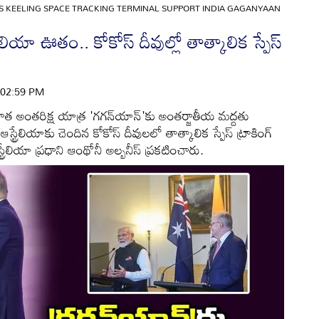
S KEELING SPACE TRACKING TERMINAL SUPPORT INDIA GAGANYAAN
ేలియా ఊతం.. కోకోస్ దీవుల్లో తాత్కాలిక స్పేస్
| 02:59 PM
 అంతరిక్ష యాత్ర 'గగన్‌యాన్'కు అంతర్జాతీయ మద్దతు
ఆస్ట్రేలియాకు చెందిన కోకోస్ దీవులలో తాత్కాలిక స్పేస్ ట్రాకింగ్
్ట్రేలియా ప్రధాని ఆంథోనీ అల్బనీస్ ప్రకటించారు.