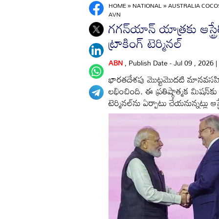
HOME
»
NATIONAL
»
AUSTRALIA COCO
AVN
గగన్‌యాన్ యాత్రకు ఆస్ట్ర
ట్రాకింగ్ టెర్మినల్
ABN
, Publish Date - Jul 09 , 2026 
భారతదేశపు మొట్టమొదటి మానవసహిత
లభించింది. ఈ ప్రతిష్ఠాత్మక మిషన్‌కు 
టెర్మినల్‌ను ఏర్పాటు చేయనున్నట్లు ఆస