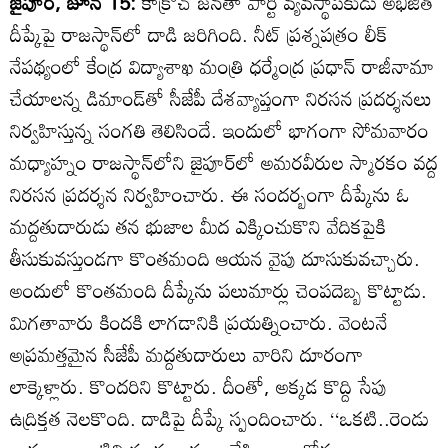
జైపూర్‌, జూన్‌ 15:
కాక్రోచ్‌ జనతా పార్టీ వ్యవస్థాపకుడు అభిజీత్‌
దీప్కేపై రాజస్థాన్‌లో దాడి జరిగింది. నీట్‌ ప్రశ్నపత్రం లీక్‌
నేపథ్యంలో కేంద్ర విద్యాశాఖ మంత్రి ధర్మేంద్ర ప్రధాన్‌ రాజీనామా
చేయాలన్న డిమాండ్‌తో సీజేపీ దేశవ్యాప్తంగా నిరసన ప్రదర్శనలు
నిర్వహిస్తున్న సంగతి తెలిసిందే. ఇందులో భాగంగా సోమవారం
మధ్యాహ్నం రాజస్థాన్‌లోని జైపూర్‌లో అమరవీరుల స్మారకం వద్ద
నిరసన ప్రదర్శన నిర్వహించారు. ఈ సందర్బంగా దీప్కేను ఓ
మద్దతుదారుడు తన భుజాల మీద ఎక్కించుకొని వేదికపైకి
తీసుకువస్తుండగా కొంతమంది ఆయన వైపు దూసుకువచ్చారు.
అందులో కొంతమంది దీప్కేను పలుమార్లు చెంపదెబ్బ కొట్టాడు.
మిగతావారు కిందకి లాగడానికి ప్రయత్నించారు. వెంటనే
అప్రమత్తమైన సీజేపీ మద్దతుదారులు వారిని దూరంగా
లాక్కెళ్లారు. కొందరిని కొట్టారు. దీంతో, అక్కడ కొద్ది సేపు
ఉద్రిక్తత నెలకొంది. దాడిపై దీప్కే స్పందించారు. ‘‘ఒకటి..రెండు