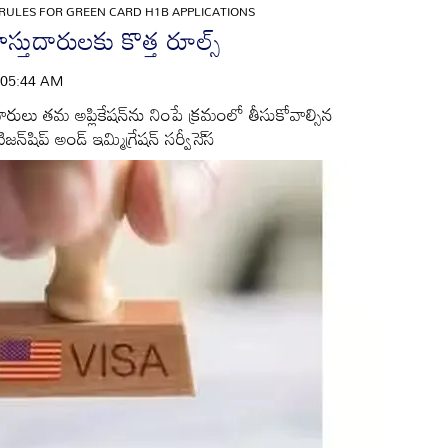
RULES FOR GREEN CARD H1B APPLICATIONS
ఖాస్తుదారులకు కొత్త రూల్స్‌
 | 05:44 AM
్తుదారులు తమ అప్లికేషన్‌ను నింపే క్రమంలో తీసుకోవాల్సిన
్‌షిప్‌ అండ్‌ ఇమ్మిగ్రేషన్‌ సర్వీసె్‌స