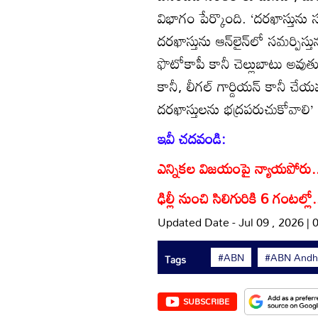
విభాగం పేర్కొంది. ‘దరఖాస్తున
దరఖాస్తును ఆన్‌లైన్‌లో సమర్పిస్
ఫొటోకాపీ కానీ చెల్లుబాటు అవుతు
కానీ, లీగల్‌ గార్డియన్‌ కానీ చ
దరఖాస్తులను భద్రపరుచుకోవాలి’ 
ఇవీ చదవండి:
ఎన్నికల విజయంపై న్యాయపోరు.. స
ఢిల్లీ నుంచి సిలిగురికి 6 గంటల్లో.. ప
Updated Date - Jul 09 , 2026 |
#ABN
#ABN Andhr
Tags
SUBSCRIBE