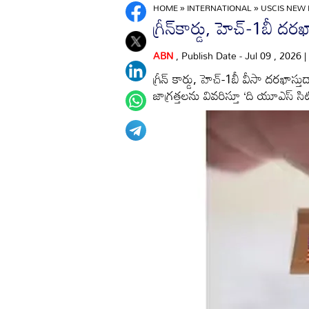
HOME
»
INTERNATIONAL
»
USCIS NEW 
గ్రీన్‌కార్డు, హెచ్‌-1బీ దర
ABN
, Publish Date - Jul 09 , 2026
గ్రీన్‌ కార్డు, హెచ్‌-1బీ వీసా దరఖాస
జాగ్రత్తలను వివరిస్తూ ‘ది యూఎస్‌ సిటిజన