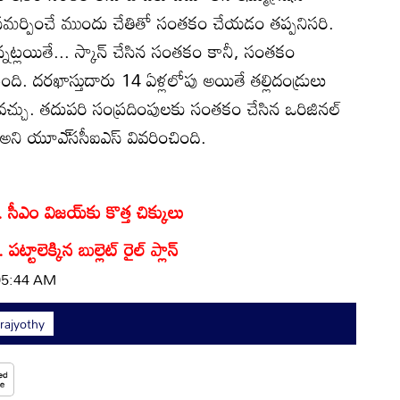
ు సమర్పించే ముందు చేతితో సంతకం చేయడం తప్పనిసరి.
తున్నట్లయితే... స్కాన్‌ చేసిన సంతకం కానీ, సంతకం
ంది. దరఖాస్తుదారు 14 ఏళ్లలోపు అయితే తల్లిదండ్రులు
ేయవచ్చు. తదుపరి సంప్రదింపులకు సంతకం చేసిన ఒరిజినల్‌
అని యూఎ్‌ససీఐఎస్‌ వివరించింది.
ీఎం విజయ్‌కు కొత్త చిక్కులు
ట్టాలెక్కిన బుల్లెట్‌ రైల్ ప్లాన్
 05:44 AM
ajyothy