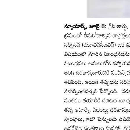
న్యూయార్క్‌, జూలై 8:
గ్రీన్‌ కార
క్రమంలో తీసుకోవాల్సిన జాగ్రత్తలను
సర్వీసె్‌స’(యూఎ్‌ససీఐఎస్‌) ఒక 
విషయంలో మారిన నిబంధనలను జాగ
నిబంధనలు అమలులోకి వస్తాయని 
తిరిగి దరఖాస్తుదారునికి పంపిస్
తెలిపింది. అయితే తప్పులను సరిచే
సమర్పించవచ్చని పేర్కొంది. ‘దర
సంతకం తయారీకి డిజిటల్‌ టూల
తప్ప అటార్నీ, ఏజెంట్లు దరఖాస
స్టాంపులు, ఆటో పెన్నులను ఉపయో
జనరేటెడ్‌ సంతకాలు మినహా, మర