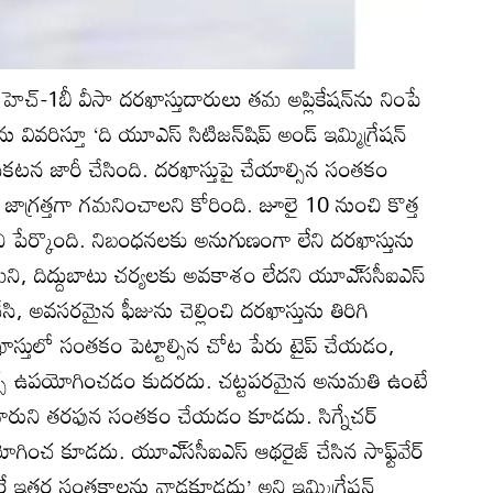
్డు, హెచ్‌-1బీ వీసా దరఖాస్తుదారులు తమ అప్లికేషన్‌ను నింపే
 వివరిస్తూ ‘ది యూఎస్‌ సిటిజన్‌షిప్‌ అండ్‌ ఇమ్మిగ్రేషన్‌
ప్రకటన జారీ చేసింది. దరఖాస్తుపై చేయాల్సిన సంతకం
్రత్తగా గమనించాలని కోరింది. జూలై 10 నుంచి కొత్త
పేర్కొంది. నిబంధనలకు అనుగుణంగా లేని దరఖాస్తును
తామని, దిద్దుబాటు చర్యలకు అవకాశం లేదని యూఎ్‌ససీఐఎస్‌
సి, అవసరమైన ఫీజును చెల్లించి దరఖాస్తును తిరిగి
ఖాస్తులో సంతకం పెట్టాల్సిన చోట పేరు టైప్‌ చేయడం,
్స్‌ ఉపయోగించడం కుదరదు. చట్టపరమైన అనుమతి ఉంటే
్తుదారుని తరఫున సంతకం చేయడం కూడదు. సిగ్నేచర్‌
గించ కూడదు. యూఎ్‌ససీఐఎస్‌ ఆథరైజ్‌ చేసిన సాఫ్ట్‌వేర్‌
ే ఇతర సంతకాలను వాడకూడదు’ అని ఇమ్మిగ్రేషన్‌