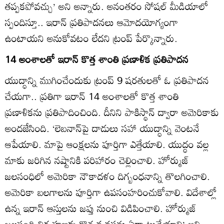
తప్పకపోవచ్చు’ అని అన్నారు. అనంతరం సోషల్‌ మీడియాలో
స్పందిస్తూ.. ఇరాన్‌ ప్రతిపాదనలు ఆమోదయోగ్యంగా
ఉంటాయని అనుకోవటం లేదని ట్రంప్‌ పేర్కొన్నారు.
14 అంశాలతో ఇరాన్‌ కొత్త శాంతి ప్రణాళిక ప్రతిపాదన
యుద్ధాన్ని ముగించేందుకు ట్రంప్‌ 9 షరతులతో ఓ ప్రతిపాదన
చేయగా.. ప్రతిగా ఇరాన్‌ 14 అంశాలతో కొత్త శాంతి
ప్రణాళికను ప్రతిపాదించింది. దీనిని పాకిస్థాన్‌ ద్వారా అమెరికాకు
అందజేసింది. ‘లెబనాన్‌పై దాడులు సహా యుద్ధాన్ని వెంటనే
ఆపేయాలి. మాపై ఆంక్షలను పూర్తిగా ఎత్తేయాలి. యుద్ధం వల్ల
మాకు జరిగిన నష్టానికి పరిహారం చెల్లించాలి. హోర్ముజ్‌
జలసంధిలో అమెరికా నౌకాదళం దిగ్బంధనాన్ని తొలగించాలి.
అమెరికా బలగాలను పూర్తిగా ఉపసంహరించుకోవాలి. విదేశాల్లో
ఉన్న ఇరాన్‌ ఆస్తులను జప్తు నుంచి విడిపించాలి. హోర్ముజ్‌