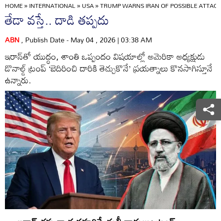
HOME
»
INTERNATIONAL
»
USA
»
TRUMP WARNS IRAN OF POSSIBLE ATTACK
తేడా వస్తే.. దాడి తప్పదు
ABN
, Publish Date - May 04 , 2026 | 03:38 AM
ఇరాన్‌తో యుద్ధం, శాంతి ఒప్పందం విషయాల్లో అమెరికా అధ్యక్షుడు
డొనాల్డ్‌ ట్రంప్‌ ‘బెదిరించి దారికి తెచ్చుకొనే’ ప్రయత్నాలు కొనసాగిస్తూనే
ఉన్నారు.