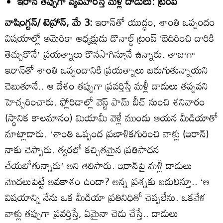
ఇరాన్‌ తప్పుగా వ్యవహరిస్తే మళ్లీ దాడులు: ట్రంప్‌
వాషింగ్టన్‌/ టెహ్రాన్‌, మే 3:
ఇరాన్‌తో యుద్ధం, శాంతి ఒప్పందం
విషయాల్లో అమెరికా అధ్యక్షుడు డొనాల్డ్‌ ట్రంప్‌ ‘బెదిరించి దారికి
తెచ్చుకొనే’ ప్రయత్నాలు కొనసాగిస్తూనే ఉన్నారు. తాజాగా
ఇరాన్‌తో శాంతి ఒప్పందానికి ప్రయత్నాలు జరుగుతున్నాయని
చెబుతూనే.. ఆ దేశం తప్పుగా ప్రవర్తిస్తే మళ్లీ దాడులు తప్పవని
హెచ్చరించారు. ఫ్లోరిడాల్లో వెస్ట్‌ పామ్‌ బీచ్‌ నుంచి శనివారం
(స్థానిక కాలమానం) మియామీ వెళ్లే ముందు ఆయన మీడియాతో
మాట్లాడారు. ‘శాంతి ఒప్పంద ప్రణాళికగురించి వాళ్లు (ఇరాన్‌)
నాకు చెప్పారు. త్వరలో కచ్చితమైన ప్రతిపాదన
చేయబోతున్నారు’ అని తెలిపారు. ఇరాన్‌పై మళ్లీ దాడులు
మొదలుపెట్టే అవకాశం ఉందా? అన్న ప్రశ్నకు బదులిస్తూ.. ‘ఆ
విషయాన్ని నేను ఒక మీడియా ప్రతినిధితో చెప్పలేను. ఒకవేళ
వాళ్లు తప్పుగా ప్రవర్తిస్తే, ఏమైనా చెడు చేస్తే.. దాడులు