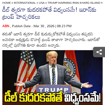
HOME
»
INTERNATIONAL
»
USA
»
TRUMP WARNING IRAN KHARG ISLAND HO
డీల్ త్వరగా కుదరకపోతే విధ్వంసమే! ఇరాన్‌కు
ట్రంప్ హెచ్చరికలు
ABN
, Publish Date - Mar 30 , 2026 | 08:23 PM
తమతో ఇరాన్ త్వరగా డీల్ కుదుర్చుకోకపోతే విధ్వంసం తప్పదని
అమెరికా అధ్యక్షుడు డొనాల్డ్ ట్రంప్ తాజాగా హెచ్చరించారు. ఇరాన్‌తో
చర్చల్లో పురోగతి కూడా ఉందని అన్నారు.