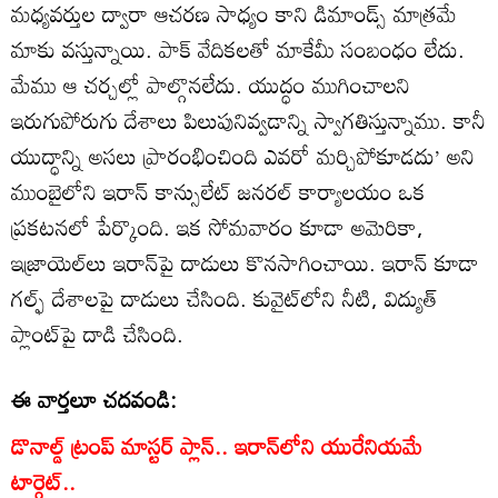
మధ్యవర్తుల ద్వారా ఆచరణ సాధ్యం కాని డిమాండ్స్ మాత్రమే
మాకు వస్తున్నాయి. పాక్ వేదికలతో మాకేమీ సంబంధం లేదు.
మేము ఆ చర్చల్లో పాల్గొనలేదు. యుద్ధం ముగించాలని
ఇరుగుపోరుగు దేశాలు పిలుపునివ్వడాన్ని స్వాగతిస్తున్నాము. కానీ
యుద్ధాన్ని అసలు ప్రారంభించింది ఎవరో మర్చిపోకూడదు’ అని
ముంబైలోని ఇరాన్ కాన్సులేట్ జనరల్ కార్యాలయం ఒక
ప్రకటనలో పేర్కొంది. ఇక సోమవారం కూడా అమెరికా,
ఇజ్రాయెల్‌లు ఇరాన్‌పై దాడులు కొనసాగించాయి. ఇరాన్ కూడా
గల్ఫ్ దేశాలపై దాడులు చేసింది. కువైట్‌లోని నీటి, విద్యుత్
ప్లాంట్‌పై దాడి చేసింది.
ఈ వార్తలూ చదవండి:
డొనాల్డ్ ట్రంప్ మాస్టర్ ప్లాన్.. ఇరాన్‌లోని యురేనియమే
టార్గెట్..