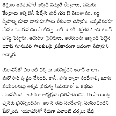
తక్షణం తెరవకపోతే అక్కడి విద్యుత్ కేంద్రాలు, చమురు
కేంద్రాలు అన్నిటినీ పేల్చేసి మరీ గుడ్ బై చెబుతాము. ఖర్గ్
ద్వీపాన్ని కూడా నామరూపాలు లేకుండా చేస్తాము. ఇప్పటివరకూ
మేము సంయమనం పాటిస్తూ వాటి జోలికి వెళ్లలేదు’ అని ట్రంప్
పోస్టు పెట్టారు. అమెరికా సైనికులు, ఇతరులను ఇబ్బంది పెట్టిన
ఇరాన్ మునుపటి పాలకులపై ప్రతీకారంగా ఇదంతా చేస్తామని
అన్నారు.
యూఎస్‌తో ఎలాంటి చర్చలు జరపట్లేదని ఇరాన్ తాజాగా
మరోసారి స్పష్టం చేసింది. కానీ, పాక్ ద్వారా సందేశాల్ని ఇరాన్
పంపించినట్టు అక్కడి ప్రభుత్వ మీడియాలో ఓ కథనం
వెలువడింది. అమెరికా అధ్యక్షుడు ప్రతిపాదించిన 15 పాయింట్ల
ప్లాన్‌కు ప్రతిస్పందనగా ఇరాన్ తమ సందేశాన్ని పంపించిందని
పేర్కొంది. ‘యూఎస్‌తో నేరుగా ఎలాంటి చర్చలు లేవు.