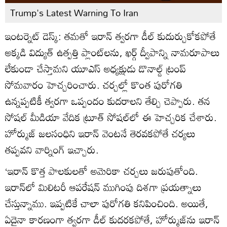
Trump's Latest Warning To Iran
ఇంటర్నెట్ డెస్క్: తమతో ఇరాన్ త్వరగా డీల్ కుదుర్చుకోకపోతే
అక్కడి విద్యుత్ ఉత్పత్తి ప్లాంట్‌లను, ఖర్గ్ ద్వీపాన్ని నామరూపాలు
లేకుండా చేస్తామని యూఎస్ అధ్యక్షుడు డొనాల్డ్ ట్రంప్
సోమవారం హెచ్చరించారు. చర్చల్లో కొంత పురోగతి
ఉన్నప్పటికీ త్వరగా ఒప్పందం కుదరాలని తేల్చి చెప్పారు. తన
సోషల్ మీడియా వేదిక ట్రూత్ సోషల్‌లో ఈ హెచ్చరిక చేశారు.
హోర్ముజ్ జలసంధిని ఇరాన్ వెంటనే తెరవకపోతే చర్యలు
తప్పవని వార్నింగ్ ఇచ్చారు.
‘ఇరాన్ కొత్త పాలకులతో అమెరికా చర్చలు జరుపుతోంది.
ఇరాన్‌లో మిలిటరీ ఆపరేషన్ ముగింపు దిశగా ప్రయత్నాలు
చేస్తున్నాము. ఇప్పటికే చాలా పురోగతి కనిపించింది. అయితే,
ఏదైనా కారణంగా త్వరగా డీల్ కుదరకపోతే, హోర్ముజ్‌ను ఇరాన్