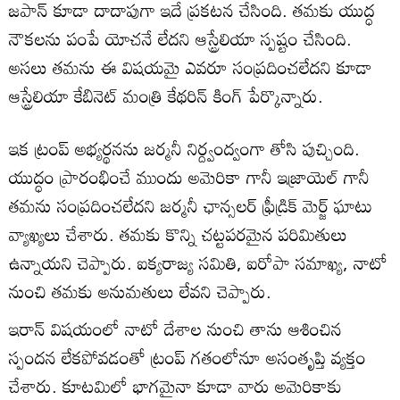
జపాన్ కూడా దాదాపుగా ఇదే ప్రకటన చేసింది. తమకు యుద్ధ
నౌకలను పంపే యోచనే లేదని ఆస్ట్రేలియా స్పష్టం చేసింది.
అసలు తమను ఈ విషయమై ఎవరూ సంప్రదించలేదని కూడా
ఆస్ట్రేలియా కేబినెట్ మంత్రి కేథరిన్ కింగ్ పేర్కొన్నారు.
ఇక ట్రంప్ అభ్యర్థనను జర్మనీ నిర్ద్వంద్వంగా తోసి పుచ్చింది.
యుద్ధం ప్రారంభించే ముందు అమెరికా గానీ ఇజ్రాయెల్ గానీ
తమను సంప్రదించలేదని జర్మనీ ఛాన్సలర్ ఫ్రీడ్రిక్ మెర్జ్ ఘాటు
వ్యాఖ్యలు చేశారు. తమకు కొన్ని చట్టపరమైన పరిమితులు
ఉన్నాయని చెప్పారు. ఐక్యరాజ్య సమితి, ఐరోపా సమాఖ్య, నాటో
నుంచి తమకు అనుమతులు లేవని చెప్పారు.
ఇరాన్ విషయంలో నాటో దేశాల నుంచి తాను ఆశించిన
స్పందన లేకపోవడంతో ట్రంప్ గతంలోనూ అసంతృప్తి వ్యక్తం
చేశారు. కూటమిలో భాగమైనా కూడా వారు అమెరికాకు