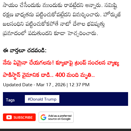
సాయం చేసేందుకు ముందుకు రావట్లేదని అన్నారు. సమిష్టి
రక్షణ బాధ్యతను పట్టించుకోవట్లేదని విమర్శించారు. హోర్ముజ్
జలసంధిని పట్టించుకోకపోతే నాటో దేశాల భవిష్యత్తు
ప్రమాదంలో పడుతుందని కూడా హెచ్చరించారు.
ఈ వార్తలూ చదవండి:
నేను ఏమైనా చేయగలను! క్యూబాపై ట్రంప్ సంచలన వ్యాఖ్య
పాకిస్థాన్‌ వైమానిక దాడి.. 400 మంది మృతి..
Updated Date - Mar 17 , 2026 | 12:37 PM
#Donald Trump
Tags
SUBSCRIBE