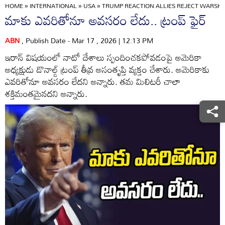
HOME
»
INTERNATIONAL
»
USA
»
TRUMP REACTION ALLIES REJECT WARSHI
మాకు ఎవరితోనూ అవసరం లేదు.. ట్రంప్ ఫైర్
ABN
, Publish Date - Mar 17 , 2026 | 12:13 PM
ఇరాన్ విషయంలో నాటో దేశాలు స్పందించకపోవడంపై అమెరికా
అధ్యక్షుడు డొనాల్డ్ ట్రంప్ తీవ్ర అసంతృప్తి వ్యక్తం చేశారు. అమెరికాకు
ఎవరితోనూ అవసరం లేదని అన్నారు. తమ మిలిటరీ చాలా
శక్తిమంతమైనదని అన్నారు.