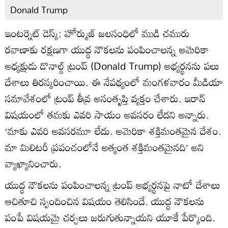
Donald Trump
ఇంటర్నెట్ డెస్క్: హోర్ముజ్ జలసంధిలో ముడి చమురు
రవాణాకు రక్షణగా యుద్ధ నౌకలను పంపించాలన్న అమెరికా
అధ్యక్షుడు డొనాల్డ్ ట్రంప్ (Donald Trump) అభ్యర్థనను పలు
దేశాలు తిరస్కరించాయి. ఈ నేపథ్యంలో మంగళవారం మీడియా
సమావేశంలో ట్రంప్ తీవ్ర అసంతృప్తి వ్యక్తం చేశారు. ఇరాన్
విషయంలో తమకు ఎవరి సాయం అవసరం లేదని అన్నారు.
‘మాకు ఎవరి అవసరమూ లేదు. అమెరికా శక్తిమంతమైన దేశం.
మా మిలిటరీ ప్రపంచంలోనే అత్యంత శక్తిమంతమైనది’ అని
వ్యాఖ్యానించారు.
యుద్ధ నౌకలను పంపించాలన్న ట్రంప్ అభ్యర్థనపై నాటో దేశాలు
ఆచితూచి స్పందించిన విషయం తెలిసిందే. యుద్ధ నౌకలను
పంపే విషయమై చర్చలు జరుగుతున్నాయని యూకే పేర్కొంది.