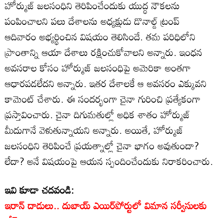
హోర్ముజ్ జలసంధిని తెరిపించేందుకు యుద్ధ నౌకలను
పంపించాలని పలు దేశాలను అధ్యక్షుడు డొనాల్డ్ ట్రంప్
ఆదివారం అభ్యర్థించిన విషయం తెలిసిందే. తమ పరిధిలోని
ప్రాంతాన్ని ఆయా దేశాలు రక్షించుకోవాలని అన్నారు. ఇంధన
అవసరాల కోసం హోర్ముజ్ జలసంధిపై అమెరికా అంతగా
ఆధారపడలేదని అన్నారు. ఇతర దేశాలకే ఆ అవసరం ఎక్కువని
కామెంట్ చేశారు. ఈ సందర్భంగా చైనా గురించి ప్రత్యేకంగా
ప్రస్తావించారు. చైనా దిగుమతుల్లో అధిక శాతం హోర్ముజ్
మీదుగానే వెళుతున్నాయని అన్నారు. అయితే, హోర్ముజ్
జలసంధిని తెరిపించే ప్రయత్నాల్లో చైనా భాగం అవుతుందా?
లేదా? అనే విషయంపై ఆయన స్పందించేందుకు నిరాకరించారు.
ఇవి కూడా చదవండి:
ఇరాన్ దాడులు.. దుబాయ్ ఎయిర్‌పోర్టులో విమాన సర్వీసులకు