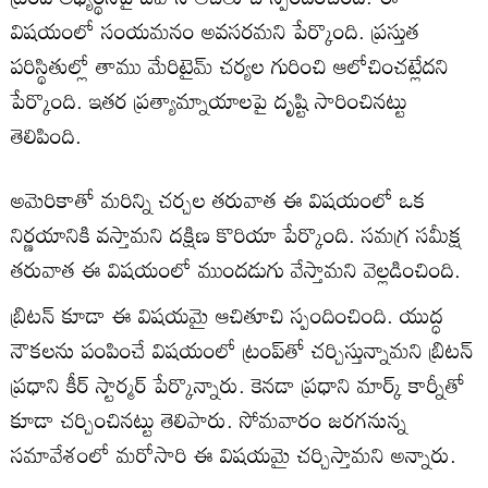
విషయంలో సంయమనం అవసరమని పేర్కొంది. ప్రస్తుత
పరిస్థితుల్లో తాము మేరిటైమ్ చర్యల గురించి ఆలోచించట్లేదని
పేర్కొంది. ఇతర ప్రత్యామ్నాయాలపై దృష్టి సారించినట్టు
తెలిపింది.
అమెరికాతో మరిన్ని చర్చల తరువాత ఈ విషయంలో ఒక
నిర్ణయానికి వస్తామని దక్షిణ కొరియా పేర్కొంది. సమగ్ర సమీక్ష
తరువాత ఈ విషయంలో ముందడుగు వేస్తామని వెల్లడించింది.
బ్రిటన్‌ కూడా ఈ విషయమై ఆచితూచి స్పందించింది. యుద్ధ
నౌకలను పంపించే విషయంలో ట్రంప్‌తో చర్చిస్తున్నామని బ్రిటన్
ప్రధాని కీర్ స్టార్మర్ పేర్కొన్నారు. కెనడా ప్రధాని మార్క్ కార్నీతో
కూడా చర్చించినట్టు తెలిపారు. సోమవారం జరగనున్న
సమావేశంలో మరోసారి ఈ విషయమై చర్చిస్తామని అన్నారు.