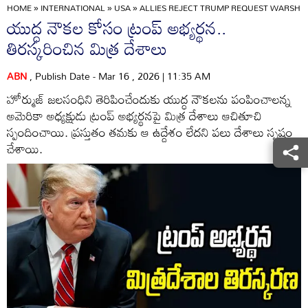
HOME
»
INTERNATIONAL
»
USA
»
ALLIES REJECT TRUMP REQUEST WARSHIP
యుద్ధ నౌకల కోసం ట్రంప్ అభ్యర్థన..
తిరస్కరించిన మిత్ర దేశాలు
ABN
, Publish Date - Mar 16 , 2026 | 11:35 AM
హోర్ముజ్ జలసంధిని తెరిపించేందుకు యుద్ధ నౌకలను పంపించాలన్న
అమెరికా అధ్యక్షుడు ట్రంప్ అభ్యర్థనపై మిత్ర దేశాలు ఆచితూచి
స్పందించాయి. ప్రస్తుతం తమకు ఆ ఉద్దేశం లేదని పలు దేశాలు స్పష్టం
చేశాయి.