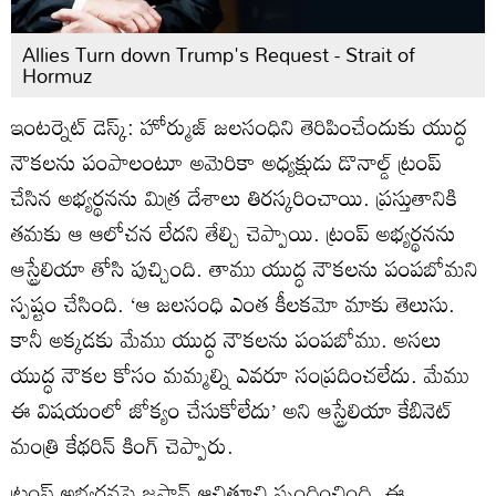
Allies Turn down Trump's Request - Strait of
Hormuz
ఇంటర్నెట్ డెస్క్: హోర్ముజ్ జలసంధిని తెరిపించేందుకు యుద్ధ
నౌకలను పంపాలంటూ అమెరికా అధ్యక్షుడు డొనాల్డ్ ట్రంప్
చేసిన అభ్యర్థనను మిత్ర దేశాలు తిరస్కరించాయి. ప్రస్తుతానికి
తమకు ఆ ఆలోచన లేదని తేల్చి చెప్పాయి. ట్రంప్ అభ్యర్థనను
ఆస్ట్రేలియా తోసి పుచ్చింది. తాము యుద్ధ నౌకలను పంపబోమని
స్పష్టం చేసింది. ‘ఆ జలసంధి ఎంత కీలకమో మాకు తెలుసు.
కానీ అక్కడకు మేము యుద్ధ నౌకలను పంపబోము. అసలు
యుద్ధ నౌకల కోసం మమ్మల్ని ఎవరూ సంప్రదించలేదు. మేము
ఈ విషయంలో జోక్యం చేసుకోలేదు’ అని ఆస్ట్రేలియా కేబినెట్
మంత్రి కేథరిన్ కింగ్ చెప్పారు.
ట్రంప్ అభ్యర్థనపై జపాన్ ఆచితూచి స్పందించింది. ఈ