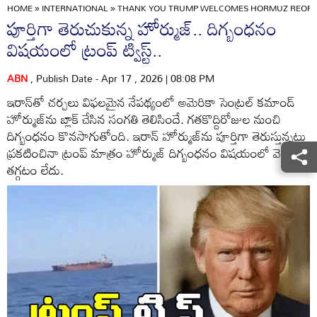
HOME
»
INTERNATIONAL
»
THANK YOU TRUMP WELCOMES HORMUZ REOPENI
పూర్తిగా తెరుచుకున్న హోర్ముజ్.. దిగ్బంధనం
విషయంలో ట్రంప్ ట్విస్ట్..
ABN
, Publish Date - Apr 17 , 2026 | 08:08 PM
ఇరాన్‌తో చర్చలు విఫలమైన నేపథ్యంలో అమెరికా సెంట్రల్ కమాండ్
హోర్ముజ్‌ను బ్లాక్ చేసిన సంగతి తెలిసిందే. గతకొద్దిరోజుల నుంచి
దిగ్బంధనం కొనసాగుతోంది. ఇరాన్ హోర్ముజ్‌ను పూర్తిగా తెరుస్తున్నట్లు
ప్రకటించినా ట్రంప్ మాత్రం హోర్ముజ్ దిగ్బంధనం విషయంలో వెనక్కు
తగ్గటం లేదు.