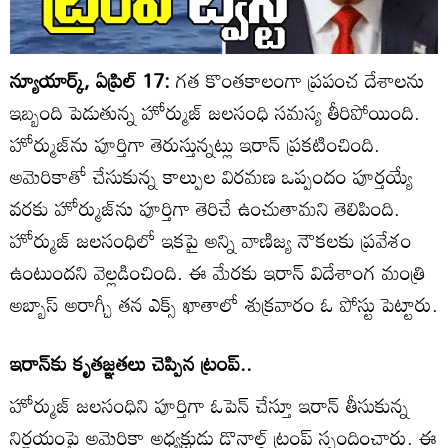
న్యూయార్క్, ఏప్రిల్ 17:
గత కొంతకాలంగా ప్రపంచ దేశాలను
ఇబ్బంది పెడుతున్న హోర్ముజ్ జలసంధి సమస్య తీరిపోయింది.
హోర్ముజ్‌ను పూర్తిగా తెరుస్తున్నట్లు ఇరాన్ ప్రకటించింది.
అమెరికాతో చేసుకున్న కాల్పుల విరమణ ఒప్పందం పూర్తయ్యే
వరకు హోర్ముజ్‌ను పూర్తిగా తెరిచే ఉంచుతామని తెలిపింది.
హోర్ముజ్ జలసంధిలో ఇకపై అన్ని వాణిజ్య నౌకలకు ప్రవేశం
ఉంటుందని వెల్లడించింది. ఈ మేరకు ఇరాన్ విదేశాంగ మంత్రి
అబ్బాస్ అరాగ్చీ తన ఎక్స్ ఖాతాలో శుక్రవారం ఓ పోస్టు పెట్టారు.
ఇరాన్‌కు కృతజ్ఞతలు చెప్పిన ట్రంప్..
హోర్ముజ్ జలసంధిని పూర్తిగా ఓపెన్ చేస్తూ ఇరాన్ తీసుకున్న
నిర్ణయంపై అమెరికా అధ్యక్షుడు డొనాల్డ్ ట్రంప్ స్పందించారు. ఈ