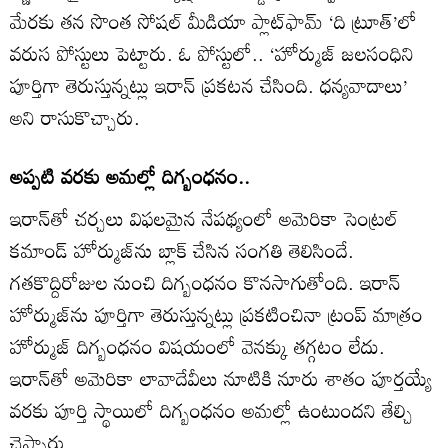
మేరకు తన సొంత సోషల్ మీడియా ప్లాట్‌ఫామ్ ‘ది ట్రూత్‌’లో
వరుస పోస్టులు పెట్టారు. ఓ పోస్టులో.. ‘హోర్ముజ్ జలసంధిని
పూర్తిగా తెరుస్తున్నట్లు ఇరాన్ ప్రకటన చేసింది. ధన్యవాదాలు’
అని రాసుకొచ్చారు.
అప్పటి వరకు అమల్లో దిగ్బంధనం..
ఇరాన్‌తో చర్చలు విఫలమైన నేపథ్యంలో అమెరికా సెంట్రల్
కమాండ్ హోర్ముజ్‌ను బ్లాక్ చేసిన సంగతి తెలిసిందే.
గతకొద్దిరోజుల నుంచి దిగ్బంధనం కొనసాగుతోంది. ఇరాన్
హోర్ముజ్‌ను పూర్తిగా తెరుస్తున్నట్లు ప్రకటించినా ట్రంప్ మాత్రం
హోర్ముజ్ దిగ్బంధనం విషయంలో వెనక్కు తగ్గటం లేదు.
ఇరాన్‌తో అమెరికా లావాదేవీలు నూటికి నూరు శాతం పూర్తయ్యే
వరకు పూర్తి స్థాయిలో దిగ్బంధనం అమల్లో ఉంటుందని తేల్చి
చెప్పారు.