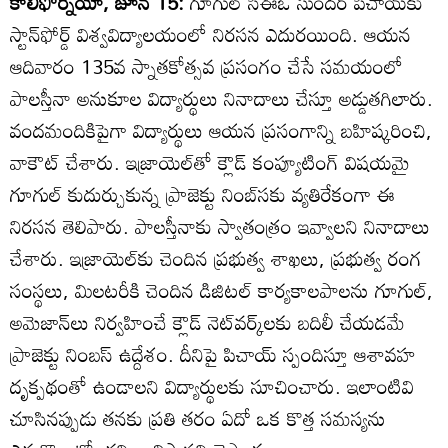
కాలిఫోర్నియో, జూన్‌ 15:
గూగుల్‌ సీఈఓ సుందర్‌ పిచాయ్‌కు
స్టాన్‌ఫోర్డ్‌ విశ్వవిద్యాలయంలో నిరసన ఎదురయింది. ఆయన
ఆదివారం 135వ స్నాతకోత్సవ ప్రసంగం చేసే సమయంలో
పాలస్తీనా అనుకూల విద్యార్థులు నినాదాలు చేస్తూ అడ్డుతగిలారు.
వందమందికిపైగా విద్యార్థులు ఆయన ప్రసంగాన్ని బహిష్కరించి,
వాకౌట్‌ చేశారు. ఇజ్రాయెల్‌తో క్లౌడ్‌ కంప్యూటింగ్‌ విషయమై
గూగుల్‌ కుదుర్చుకున్న ప్రాజెక్టు నింబ్‌సకు వ్యతిరేకంగా ఈ
నిరసన తెలిపారు. పాలస్తీనాకు స్వాతంత్రం ఇవ్వాలని నినాదాలు
చేశారు. ఇజ్రాయెల్‌కు చెందిన ప్రభుత్వ శాఖలు, ప్రభుత్వ రంగ
సంస్థలు, మిలటరీకి చెందిన డిజిటల్‌ కార్యకాలపాలను గూగుల్‌,
అమెజాన్‌లు నిర్వహించే క్లౌడ్‌ నెట్‌వర్క్‌లకు బదిలీ చేయడమే
ప్రాజెక్టు నింబస్‌ ఉద్దేశం. దీనిపై పిచాయ్‌ స్పందిస్తూ ఆశావహ
దృక్పథంతో ఉండాలని విద్యార్థులకు సూచించారు. ఇలాంటివి
చూసినప్పుడు తనకు ప్రతి తరం ఏదో ఒక కొత్త సమస్యను