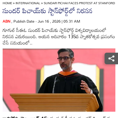
HOME
»
INTERNATIONAL
»
SUNDAR PICHAI FACES PROTEST AT STANFORD 
సుందర్‌ పిచాయ్‌కు స్టాన్‌ఫోర్డ్‌లో నిరసన
ABN
, Publish Date - Jun 16 , 2026 | 05:31 AM
గూగుల్‌ సీఈఓ సుందర్‌ పిచాయ్‌కు స్టాన్‌ఫోర్డ్‌ విశ్వవిద్యాలయంలో
నిరసన ఎదురయింది. ఆయన ఆదివారం 135వ స్నాతకోత్సవ ప్రసంగం
చేసే సమయంలో..