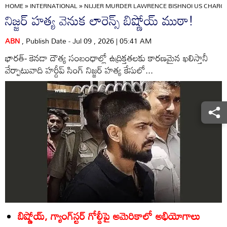
HOME
»
INTERNATIONAL
»
NIJJER MURDER LAWRENCE BISHNOI US CHARG
నిజ్జర్‌ హత్య వెనుక లారెన్స్‌ బిష్ణోయ్‌ ముఠా!
ABN
, Publish Date - Jul 09 , 2026 | 05:41 AM
భారత్‌- కెనడా దౌత్య సంబంధాల్లో ఉద్రిక్తతలకు కారణమైన ఖలిస్తానీ
వేర్పాటువాది హర్దీప్‌ సింగ్‌ నిజ్జర్‌ హత్య కేసులో...
బిష్ణోయ్‌, గ్యాంగ్‌స్టర్‌ గోల్డీపై అమెరికాలో అభియోగాలు