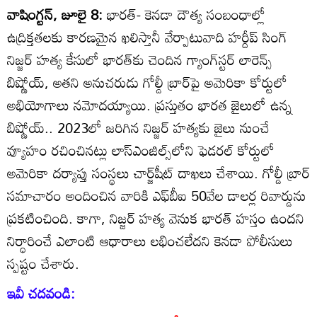
వాషింగ్టన్‌, జూలై 8:
భారత్‌- కెనడా దౌత్య సంబంధాల్లో
ఉద్రిక్తతలకు కారణమైన ఖలిస్తానీ వేర్పాటువాది హర్దీప్‌ సింగ్‌
నిజ్జర్‌ హత్య కేసులో భారత్‌కు చెందిన గ్యాంగ్‌స్టర్‌ లారెన్స్‌
బిష్ణోయ్‌, అతని అనుచరుడు గోల్డీ బ్రార్‌పై అమెరికా కోర్టులో
అభియోగాలు నమోదయ్యాయి. ప్రస్తుతం భారత జైలులో ఉన్న
బిష్ణోయ్‌.. 2023లో జరిగిన నిజ్జర్‌ హత్యకు జైలు నుంచే
వ్యూహం రచించినట్లు లాస్‌ఎంజిల్స్‌లోని ఫెడరల్‌ కోర్టులో
అమెరికా దర్యాప్తు సంస్థలు చార్జ్‌షీట్‌ దాఖలు చేశాయి. గోల్డీ బ్రార్‌
సమాచారం అందించిన వారికి ఎఫ్‌బీఐ 50వేల డాలర్ల రివార్డును
ప్రకటించింది. కాగా, నిజ్జర్‌ హత్య వెనుక భారత్‌ హస్తం ఉందని
నిర్ధారించే ఎలాంటి ఆధారాలు లభించలేదని కెనడా పోలీసులు
స్పష్టం చేశారు.
ఇవీ చదవండి: