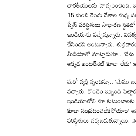
భారతీయులను హెచ్చరించింది. ఇ
15 నుంచి రెండు దేశాల మధ్య పలు
స్పేస్ పరిస్థితులు సాధారణ స్థిత
ఇండియాకు వచ్చేస్తున్నారు. విప
చేసిందని అంటున్నారు. శుక్రవారం 
మీడియాతో మాట్లాడుతూ.. ‘నేను 
అక్కడ ఇంటర్‌నెట్ కూడా లేదు’ అన
మరో వ్యక్తి స్పందిస్తూ.. ‘మేమ
వచ్చారు. కొంచెం ఇబ్బంది పెట్ట
ఇండియాలోని మా కుటుంబాలకు 
కూడా సంప్రదించలేకపోయాం’ అని 
పరిస్థితులు చక్కబడుతున్నాయి. న