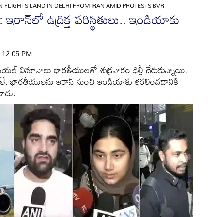
AN FLIGHTS LAND IN DELHI FROM IRAN AMID PROTESTS BVR
ాన్‌లో ఉద్రిక్త పరిస్థితులు.. ఇండియాకు
 | 12:05 PM
షియల్ విమానాలు భారతీయులతో శుక్రవారం ఢిల్లీ చేరుకున్నాయి.
నాలే. భారతీయులను ఇరాన్ నుంచి ఇండియాకు తరలించడానికి
కాదు.