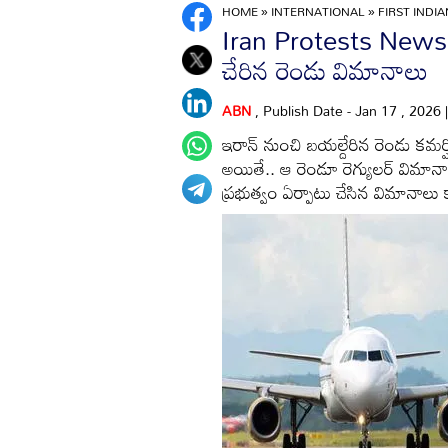
HOME
»
INTERNATIONAL
»
FIRST INDI
Iran Protests News: ఇర
చేరిన రెండు విమానాలు
ABN
, Publish Date - Jan 17 , 2026
ఇరాన్ నుంచి బయల్దేరిన రెండు కమర్
అయితే.. ఆ రెండూ రెగ్యులర్ విమా
ప్రభుత్వం ఏర్పాటు చేసిన విమానాలు 