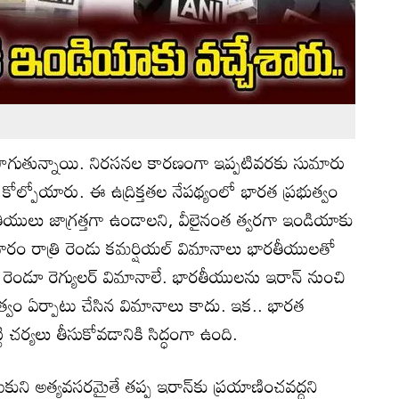
 కొనసాగుతున్నాయి. నిరసనల కారణంగా ఇప్పటివరకు సుమారు
 కోల్పోయారు. ఈ ఉద్రిక్తతల నేపథ్యంలో భారత ప్రభుత్వం
రతీయులు జాగ్రత్తగా ఉండాలని, వీలైనంత త్వరగా ఇండియాకు
వారం రాత్రి రెండు కమర్షియల్ విమానాలు భారతీయులతో
అవి రెండూ రెగ్యులర్ విమానాలే. భారతీయులను ఇరాన్ నుంచి
త్వం ఏర్పాటు చేసిన విమానాలు కాదు. ఇక.. భారత
్టి చర్యలు తీసుకోవడానికి సిద్ధంగా ఉంది.
ఉంచుకుని అత్యవసరమైతే తప్ప ఇరాన్‌కు ప్రయాణించవద్దని