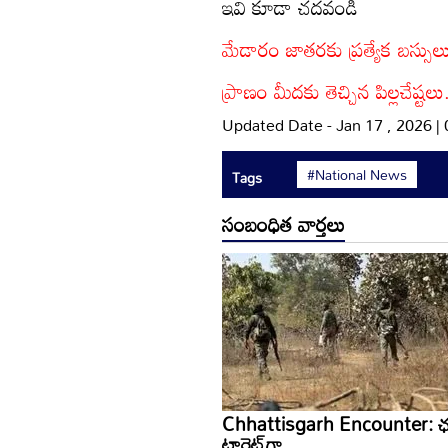
ఇవి కూడా చదవండి
మేడారం జాతరకు ప్రత్యేక బస్సుల
ప్రాణం మీదకు తెచ్చిన పిల్లచేష్టల
Updated Date - Jan 17 , 2026 |
#National News
Tags
సంబంధిత వార్తలు
Chhattisgarh Encounter: ఛత్తీ
టార్గెట్‌గా..