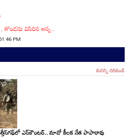
ు
ు.. తొండను విసిరిన అన్న..
 01:46 PM
మరిన్ని చదవండి
స్‌గఢ్‌లో ఎన్‌కౌంటర్.. మావో కీలక నేత పాపారావు