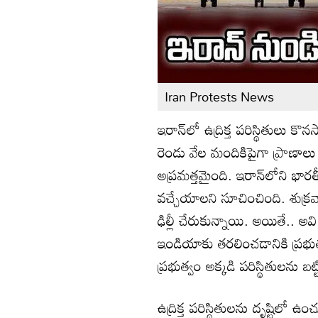
Iran Protests News
ఇరాన్‌లో ఉద్రిక్త పరిస్థితులు
రెండు వేల మందికిపైగా ప్రాణాలు
అప్రమత్తమైంది. ఇరాన్‌లోని భా
వచ్చేయాలని సూచించింది. శుక్ర
ఢిల్లీ చేరుకున్నాయి. అయితే.. 
ఇండియాకు తరలించడానికి ప్రభు
ప్రభుత్వం అక్కడి పరిస్థితులను బట
ఉద్రిక్త పరిస్థితులను దృష్టిలో 