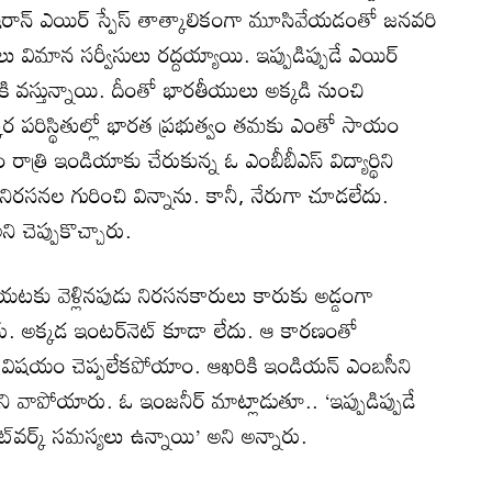
రాన్ ఎయిర్ స్పేస్ తాత్కాలికంగా మూసివేయడంతో జనవరి
 విమాన సర్వీసులు రద్దయ్యాయి. ఇప్పుడిప్పుడే ఎయిర్
ిలోకి వస్తున్నాయి. దీంతో భారతీయులు అక్కడి నుంచి
త్కర పరిస్థితుల్లో భారత ప్రభుత్వం తమకు ఎంతో సాయం
రాత్రి ఇండియాకు చేరుకున్న ఓ ఎంబీబీఎస్ విద్యార్థిని
నిరసనల గురించి విన్నాను. కానీ, నేరుగా చూడలేదు.
ి చెప్పుకొచ్చారు.
ు బయటకు వెళ్లినపుడు నిరసనకారులు కారుకు అడ్డంగా
ారు. అక్కడ ఇంటర్‌‌నెట్ కూడా లేదు. ఆ కారణంతో
విషయం చెప్పలేకపోయాం. ఆఖరికి ఇండియన్ ఎంబసీని
వాపోయారు. ఓ ఇంజనీర్ మాట్లాడుతూ.. ‘ఇప్పుడిప్పుడే
ెట్‌వర్క్ సమస్యలు ఉన్నాయి’ అని అన్నారు.