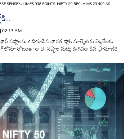
BSE SENSEX JUMPS 938 POINTS, NIFTY 50 RECLAIMS 23,400 AS
కి..
 | 02:13 AM
నష్టాలను చవిచూసిన భారత స్టాక్‌ మార్కెట్‌కు ఎట్టకేలకు
గ్‌లోనూ రోజంతా లాభ, నష్టాల మధ్య ఊగిసలాడిన ప్రామాణిక