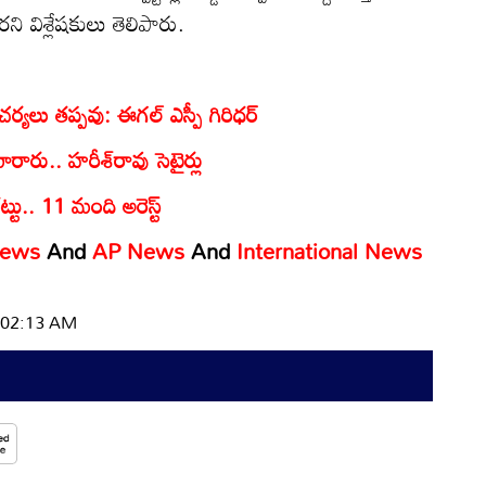
ని విశ్లేషకులు తెలిపారు.
చర్యలు తప్పవు: ఈగల్‌ ఎస్పీ గిరిధర్‌
రారు.. హరీశ్‌రావు సెటైర్లు
రట్టు.. 11 మంది అరెస్ట్
News
And
AP News
And
International News
| 02:13 AM