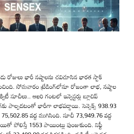
రోజులు భారీ నష్టాలను చవిచూసిన భారత స్టాక్‌
ించింది. సోమవారం ట్రేడింగ్‌లోనూ రోజంతా లాభ, నష్టాల
టీ సూచీలు.. ఆఖరి గంటలో ఇన్వెస్టర్లు బ్లూచిప్‌
ంగ్‌కు పాల్పడటంతో భారీగా లాభపడ్డాయి. సెన్సెక్స్‌ 938.93
ో 75,502.85 వద్ద ముగిసింది. సూచీ 73,949.76 వద్ద
ాయితో పోలిస్తే 1553 పాయింట్లు పుంజుకుంది. నిఫ్టీ