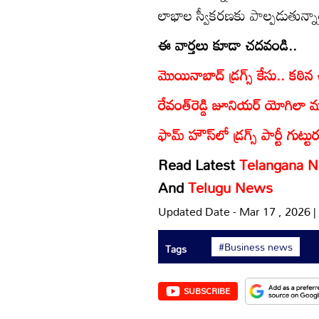
లాభాల స్వీకరణకు పాల్పడుతున్నార
ఈ వార్తలు కూడా చదవండి..
మొయినాబాద్‌ డ్రగ్స్ కేసు.. కఠిన 
రేవంత్‌రెడ్డి జూనియర్ యోగిలా మా
ఫామ్ హౌస్‌లో డ్రగ్స్ పార్టీ గుట్టు
Read Latest
Telangana 
And
Telugu News
Updated Date - Mar 17 , 2026 
#Business news
Tags
SUBSCRIBE