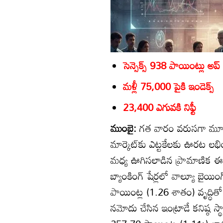
సెన్సెక్స్‌ 938 పాయింట్లు అప్‌
మళ్లీ 75,000 పైకి ఇండెక్స్‌
23,400 ఎగువకి నిఫ్టీ
ముంబై:
గత వారం వరుసగా మూడు 
మార్కెట్‌కు ఎట్టకేలకు ఊరట లభ
మధ్య ఊగిసలాడిన ప్రామాణిక ఈక్వి
బ్యాంకింగ్‌ షేర్లలో వాల్యూ బైయి
పాయింట్ల (1.26 శాతం) వృద్ధిత
నమోదు చేసిన ఇంట్రాడే కనిష్ఠ స్థ