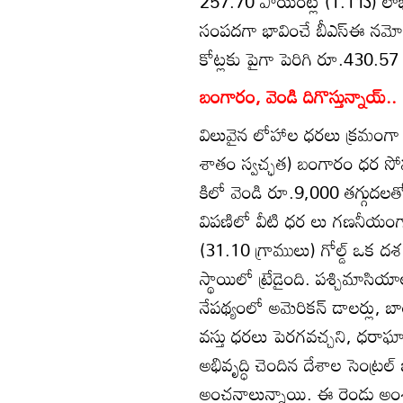
257.70 పాయింట్ల (1.11ు) లాభంతో
సంపదగా భావించే బీఎస్‌ఈ నమోద
కోట్లకు పైగా పెరిగి రూ.430.57 ల
బంగారం, వెండి దిగొస్తున్నాయ్‌..
విలువైన లోహాల ధరలు క్రమంగా దిగ
శాతం స్వచ్ఛత) బంగారం ధర సోమ
కిలో వెండి రూ.9,000 తగ్గుదల
విపణిలో వీటి ధర లు గణనీయంగా 
(31.10 గ్రాములు) గోల్డ్‌ ఒక దశ
స్థాయిలో ట్రేడైంది. పశ్చిమాస
నేపథ్యంలో అమెరికన్‌ డాలర్లు, బాండ
వస్తు ధరలు పెరగవచ్చని, ధరాఘాతా
అభివృద్ధి చెందిన దేశాల సెంట్రల్‌ 
అంచనాలున్నాయి. ఈ రెండు అంశాల కా