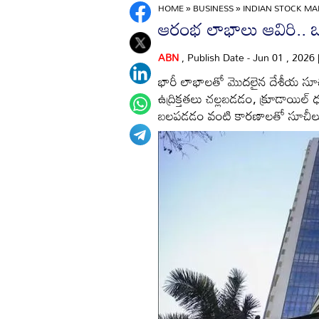
HOME
»
BUSINESS
»
INDIAN STOCK MAR
ఆరంభ లాభాలు ఆవిరి.. ఒత
ABN
, Publish Date - Jun 01 , 2026
భారీ లాభాలతో మొదలైన దేశీయ సూచీ
ఉద్రిక్తతలు చల్లబడడం, క్రూడాయిల్
బలపడడం వంటి కారణాలతో సూచీల