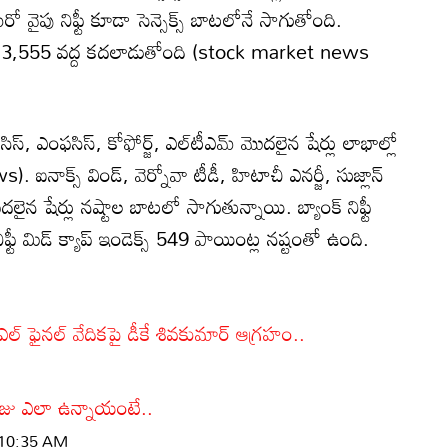
వైపు నిఫ్టీ కూడా సెన్సెక్స్ బాటలోనే సాగుతోంది.
ో 23,555 వద్ద కదలాడుతోంది (stock market news
, ఇన్ఫోసిస్, ఎంఫసిస్, కోఫోర్జ్, ఎల్‌టీఎమ్ మొదలైన షేర్లు లాభాల్లో
నాక్స్ విండ్, వెర్నోవా టీడీ, హిటాచీ ఎనర్జీ, సుజ్లాన్
లైన షేర్లు నష్టాల బాటలో సాగుతున్నాయి. బ్యాంక్ నిఫ్టీ
్టీ మిడ్ క్యాప్ ఇండెక్స్ 549 పాయింట్ల నష్టంతో ఉంది.
పీఎల్ ఫైనల్ వేదికపై డీకే శివకుమార్ ఆగ్రహం..
ోజు ఎలా ఉన్నాయంటే.
.
| 10:35 AM