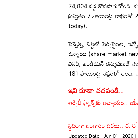
74,804 వద్ద కొనసాగుతోంది. మరో 
ప్రస్తుతం 7 పాయింట్ల లాభంత
today).
సెన్సెక్స్‌, నిఫ్టీలో పెర్సిస్టెంట్
ఉన్నాయి (share market news). ఐ
ఎనర్జీ, ఇండియన్ రెన్యువబుల్ మొద
181 పాయింట్ల నష్టంతో ఉంది. నిఫ
ఇవి కూడా చదవండి..
ఆర్సీబీ ఫ్యాన్స్‌కు అన్యాయం.. ఐ
స్థిరంగా బంగారం ధరలు.. ఈ ర
Updated Date - Jun 01 , 2026 