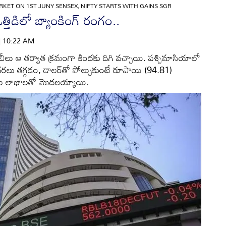
KET ON 1ST JUNY SENSEX, NIFTY STARTS WITH GAINS SGR
్తిడిలో బ్యాంకింగ్ రంగం..
 | 10:22 AM
లు ఆ తర్వాత క్రమంగా కిందకు దిగి వచ్చాయి. పశ్చిమాసియాలో
 ధరలు తగ్గడం, డాలర్‌తో పోల్చుకుంటే రూపాయి (94.81)
ు లాభాలతో మొదలయ్యాయి.