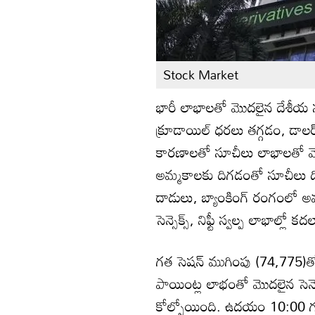
Stock Market
భారీ లాభాలతో మొదలైన దేశీయ స
క్రూడాయిల్ ధరలు తగ్గడం, డా
కారణాలతో సూచీలు లాభాలతో మొ
అమ్మకాలకు దిగడంతో సూచీలు ది
దాడులు, బ్యాంకింగ్ రంగంలో అమ
సెన్సెక్స్, నిఫ్టీ స్వల్ప లాభాల
గత సెషన్ ముగింపు (74,775)
పాయింట్ల లాభంతో మొదలైన సెన్
కోల్పోయింది. ఉదయం 10:00 గ