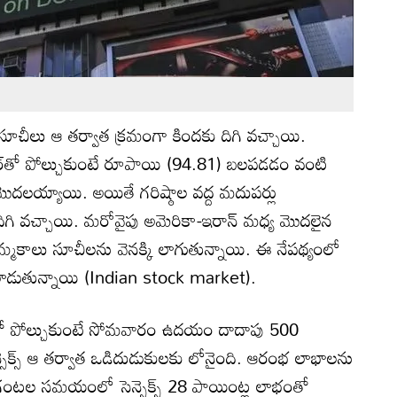
ూచీలు ఆ తర్వాత క్రమంగా కిందకు దిగి వచ్చాయి.
లర్‌తో పోల్చుకుంటే రూపాయి (94.81) బలపడడం వంటి
దలయ్యాయి. అయితే గరిష్ఠాల వద్ద మదుపర్లు
గి వచ్చాయి. మరోవైపు అమెరికా-ఇరాన్ మధ్య మొదలైన
్మకాలు సూచీలను వెనక్కి లాగుతున్నాయి. ఈ నేపథ్యంలో
్లో కదలాడుతున్నాయి (Indian stock market).
తో పోల్చుకుంటే సోమవారం ఉదయం దాదాపు 500
సెక్స్ ఆ తర్వాత ఒడిదుడుకులకు లోనైంది. ఆరంభ లాభాలను
ంటల సమయంలో సెన్సెక్స్ 28 పాయింట్ల లాభంతో