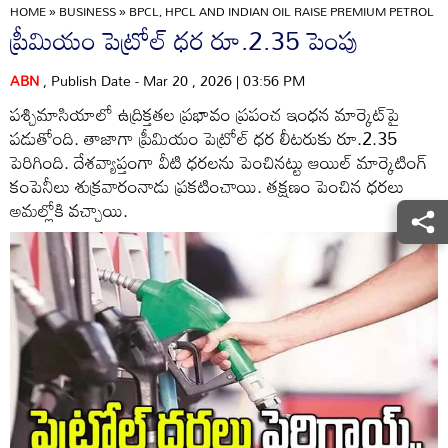
HOME
»
BUSINESS
»
BPCL, HPCL AND INDIAN OIL RAISE PREMIUM PETROL RA
ప్రీమియం పెట్రోల్ ధర రూ.2.35 పెంపు
ABN
, Publish Date - Mar 20 , 2026 | 03:56 PM
పశ్చిమాసియాలో ఉద్రిక్తతల ప్రభావం ప్రపంచ ఇంధన మార్కెట్‌పై
పడుతోంది. తాజాగా ప్రీమియం పెట్రోల్ ధర లీటరుకు రూ.2.35
పెరిగింది. దేశవ్యాప్తంగా వీటి ధరలను పెంచినట్టు ఆయిల్ మార్కెటింగ్
కంపెనీలు శుక్రవారంనాడు ప్రకటించాయి. తక్షణం పెంచిన ధరలు
అమల్లోకి వచ్చాయి.