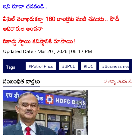
ఇవి కూడా చదవండి..
ఏప్రిల్ నెలాఖరుకల్లా 180 డాలర్లకు ముడి చమురు.. సౌదీ
అధికారుల అంచనా
రికార్డు స్థాయి కనిష్ఠానికి రూపాయి!
Updated Date - Mar 20 , 2026 | 05:17 PM
#Petrol Price
#BPCL
#IOC
#Business news
Tags
సంబంధిత వార్తలు
మరిన్ని చదవండి