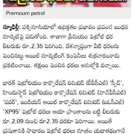
Premoum petrol
న్యూఢిల్లీ:
పశ్చిమాసియాలో ఉద్రిక్తతల ప్రభావం ప్రపంచ ఇంధన
మార్కెట్‌పై పడుతోంది. తాజాగా ప్రీమియం పెట్రోల్ ధర
లీటరుకు రూ.2.35 పెరిగింది. దేశవ్యాప్తంగా వీటి ధరలను
పెంచినట్టు ఆయిల్ మార్కెటింగ్ కంపెనీలు శుక్రవారంనాడు
ప్రకటించాయి. తక్షణం పెంచిన ధరలు అమల్లోకి వచ్చాయి.
భారత్ పెట్రోలియం కార్పొరేషన్ లిమిటెడ్ (బీపీసీఎల్) 'స్పీడ్',
హిందుస్థాన్ పెట్రోలియం కార్పొరేషన్ లిమిటెడ్ (హెచ్‌పీసీఎల్)
'పవర్', ఇండియన్ ఆయిల్ కార్పొరేషన్ లిమిటెడ్ (ఐఓసీఎల్)
'XP95' పెట్రోల్ ధరలు ఆయా ప్రాంతాలను బట్టి లీటరుకు
రూ.2.09 నుంచి రూ2.35 వరకూ పెరిగాయి. అయితే
ప్రస్తుతానికి సాధారణ పెట్రోల్ ధరలు మాత్రం యథాతథంగానే