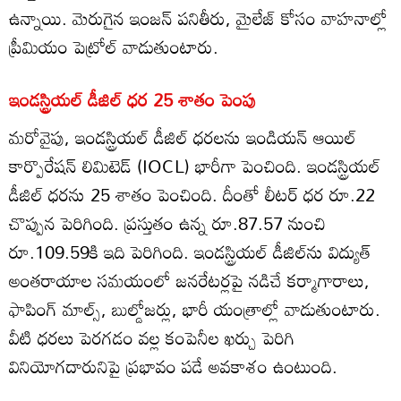
ఉన్నాయి. మెరుగైన ఇంజన్ పనితీరు, మైలేజ్ కోసం వాహనాల్లో
ప్రీమియం పెట్రోల్ వాడుతుంటారు.
ఇండస్ట్రియల్ డీజిల్ ధర 25 శాతం పెంపు
మరోవైపు, ఇండస్ట్రియల్ డీజిల్ ధరలను ఇండియన్ ఆయిల్
కార్పొరేషన్ లిమిటెడ్ (IOCL) భారీగా పెంచింది. ఇండస్ట్రియల్
డీజిల్ ధరను 25 శాతం పెంచింది. దీంతో లీటర్‌ ధర రూ.22
చొప్పున పెరిగింది. ప్రస్తుతం ఉన్న రూ.87.57 నుంచి
రూ.109.59కి ఇది పెరిగింది. ఇండస్ట్రియల్ డీజిల్‌ను విద్యుత్
అంతరాయాల సమయంలో జనరేటర్లపై నడిచే కర్మాగారాలు,
ఫాపింగ్ మాల్స్‌‌, బుల్డోజర్లు, భారీ యంత్రాల్లో వాడుతుంటారు.
వీటి ధరలు పెరగడం వల్ల కంపెనీల ఖర్చు పెరిగి
వినియోగదారునిపై ప్రభావం పడే అవకాశం ఉంటుంది.