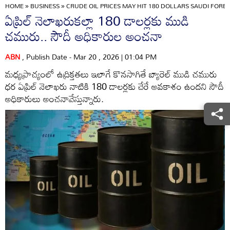
HOME
»
BUSINESS
»
CRUDE OIL PRICES MAY HIT 180 DOLLARS SAUDI FORE
ఏప్రిల్ నెలాఖరుకల్లా 180 డాలర్లకు ముడి
చమురు.. సౌదీ అధికారుల అంచనా
ABN
, Publish Date - Mar 20 , 2026 | 01:04 PM
మధ్యప్రాచ్యంలో ఉద్రిక్తతలు ఇలాగే కొనసాగితే బ్యారెల్ ముడి చమురు
ధర ఏప్రిల్ నెలాఖరు నాటికి 180 డాలర్లకు చేరే అవకాశం ఉందని సౌదీ
అధికారులు అంచనావేస్తున్నారు.