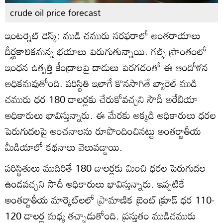
crude oil price forecast
ఇంటర్నెట్ డెస్క్: ముడి చమురు సరఫరాలో అంతరాయాలు
దీర్ఘకాలికమన్న భయాలు పెరుగుతున్నాయి. గల్ఫ్ ప్రాంతంలో
ఇంధన ఉత్పత్తి కేంద్రాలపై దాడులు పెరగడంతో ఈ ఆందోళన
అధికమవుతోంది. పరిస్థితి ఇలాగే కొనసాగితే బ్యారెల్ ముడి
చమురు ధర 180 డాలర్లకు చేరుకోవచ్చని సౌదీ అరేబియా
అధికారులు భావిస్తున్నారు. ఈ మేరకు అక్కడి అధికారులు ధరల
పెరుగుదలపై అంచనాలను రూపొందించినట్టు అంతర్జాతీయ
మీడియాలో కథనాలు వెలువడ్డాయి.
పరిస్థితులు ముదిరితే 180 డాలర్లకు మించి ధరల పెరుగుదల
ఉండవచ్చని సౌదీ అధికారులు భావిస్తున్నారు. ఇప్పటికే
అంతర్జాతీయ మార్కెట్‌లలో ప్రామాణిక బ్రెంట్ క్రూడ్ ధర 110-
120 డాలర్ల మధ్య తచ్చాడుతోంది. ప్రస్తుతం ముడిచమురు