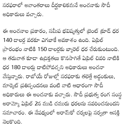
సరఫరాలో అవాంతరాలు దీర్ఘకాలికమనే అంచనాకు సౌదీ
అధికారులు వచ్చారు.
ఈ అంచనాల ప్రకారం, సమీప భవిష్యత్తులో బ్రెంట్ క్రూడ్ ధర
140 డాలర్ల వరకూ ఎగబాకే అవకాశం ఉంది. ఏప్రిల్
ప్రారంభం నాటికి 150 డాలర్లకు బ్యారెల్ ధర చేరుకుంటుంది.
ఆ తరువాత కూడా ఉద్రిక్తతలు కొనసాగితే ఏప్రిల్ చివరి నాటికి
ధర 180 డాలర్లు దాటిపోవచ్చని అధికారులు అంచనా
వేస్తున్నారు. రాబోయే రోజుల్లో సరఫరాకు తలెత్తే అడ్డంకులు,
మార్కెట్ ప్రతిస్పందనలు వంటి వాటి ఆధారంగా సౌదీ
అధికారులు ఈ అంచనాకు వచ్చారు. సౌదీ ప్రభుత్వ రంగ సంస్థ
అరామ్కో ఏప్రిల్ 2న ముడి చమురు ధరలను సవరించనుందని
సమాచారం. ఈ నేపథ్యంలో అరామ్‌కో చర్యలపై సర్వత్రా ఆసక్తి
నెలకొంది.