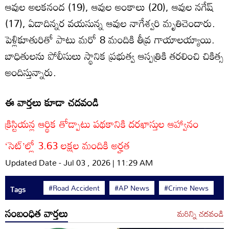
ఆవుల అలకనంద (19), ఆవుల అంకాలు (20), ఆవుల నగేష్
(17), ఏడాదిన్నర వయసున్న ఆవుల నాగేశ్వరి మృతిచెందారు.
పెళ్లికూతురితో పాటు మరో 8 మందికి తీవ్ర గాయాలయ్యాయి.
బాధితులను పోలీసులు స్థానిక ప్రభుత్వ ఆస్పత్రికి తరలించి చికిత్స
అందిస్తున్నారు.
ఈ వార్తలు కూడా చదవండి
క్రిస్టియన్ల ఆర్థిక తోడ్పాటు పథకానికి దరఖాస్తుల ఆహ్వానం
‘సెట్‌’ల్లో 3.63 లక్షల మందికి అర్హత
Updated Date - Jul 03 , 2026 | 11:29 AM
#Road Accident
#AP News
#Crime News
Tags
సంబంధిత వార్తలు
మరిన్ని చదవండి