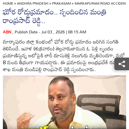
HOME
»
ANDHRA PRADESH
»
PRAKASAM
»
MARKAPURAM ROAD ACCIDENT W
ఘోర రోడ్డుప్రమాదం.. స్పందించిన మంత్రి
రాంప్రసాద్ రెడ్డి..
ABN
, Publish Date - Jul 03 , 2026 | 08:15 AM
మార్కాపురం జిల్లా కంభంలో ఘోర రోడ్డు ప్రమాదం జరిగిన సంగతి
తెలిసిందే. ఇవాళ (శుక్రవారం) తెల్లవారుజామున ఓ పెళ్లి బృందం
ప్రయాణిస్తున్న ఆటోపైకి లారీ దూసుకెళ్లి నలుగురు మృతిచెందగా, మరో
8 మంది తీవ్రంగా గాయపడ్డారు. ఈ ప్రమాదంపై ఆంధ్రప్రదేశ్ రవాణా
శాఖ మంత్రి మండిపల్లి రాంప్రసాద్ రెడ్డి స్పందించారు.