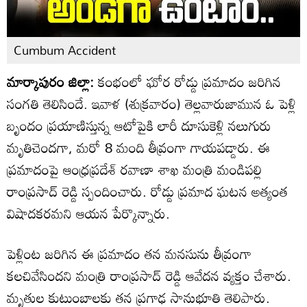
Cumbum Accident
మార్కాపురం జిల్లా:
కంభంలో ఘోర రోడ్డు ప్రమాదం జరిగిన
సంగతి తెలిసిందే. ఇవాళ (శుక్రవారం) తెల్లవారుజామున ఓ పెళ్లి
బృందం ప్రయాణిస్తున్న ఆటోపైకి లారీ దూసుకెళ్లి నలుగురు
మృతిచెందగా, మరో 8 మంది తీవ్రంగా గాయపడ్డారు. ఈ
ప్రమాదంపై ఆంధ్రప్రదేశ్ రవాణా శాఖ మంత్రి మండిపల్లి
రాంప్రసాద్ రెడ్డి స్పందించారు. రోడ్డు ప్రమాద ఘటన అత్యంత
విషాదకరమని ఆయన పేర్కొన్నారు.
పెళ్లింట జరిగిన ఈ ప్రమాదం తన మనసును తీవ్రంగా
కలచివేసిందని మంత్రి రాంప్రసాద్ రెడ్డి ఆవేదన వ్యక్తం చేశారు.
మృతుల కుటుంబాలకు తన ప్రగాఢ సానుభూతి తెలిపారు.