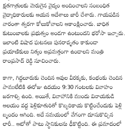
క్షతగాత్రులకు మెరుగైన వైద్యం అందించాలని సంబంధిత
వైద్యాధికారులకు ఆయన ఆదేశాలు జారీ చేశారు. గాయపడిన
వారంతా త్వరగా కోలుకోవాలని ఆకాంక్షించారు. బాధిత
కుటుంబాలకు ప్రభుత్వం అండగా ఉంటుందని భరోసా ఇచ్చారు.
ఇలాంటి విషాద ఘటనలు పునరావృతం కాకుండా
ప్రయాణికులు నిత్యం అప్రమత్తంగా ఉండాలని మంత్రి
రాంప్రసాద్ రెడ్డి సూచించారు.
కాగా, గిద్దలూరుకు చెందిన ఆవుల వీరక్కకు, కంభంకు చెందిన
పాములేటికి ఈరోజు ఉదయం 9:30 గంటలకు వివాహం
జరగాల్సి ఉంది. అయితే, వివాహానికి ముందు వినాయకుడి
ఆలయం వద్ద పెళ్లికూతురితో కొబ్బరికాయ కొట్టించేందుకు పెళ్లి
బృందం ఆగింది. అదే సమయంలో వేగంగా దూసుకొచ్చిన
లారీ.. ఆటోతో పాటు స్థానికులను ఢీకొట్టింది. ఈ ప్రమాదంలో