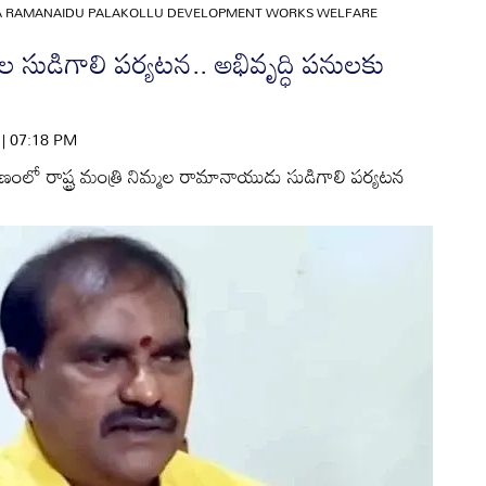
 RAMANAIDU PALAKOLLU DEVELOPMENT WORKS WELFARE
మల సుడిగాలి పర్యటన.. అభివృద్ధి పనులకు
6 | 07:18 PM
ట్టణంలో రాష్ట్ర మంత్రి నిమ్మల రామానాయుడు సుడిగాలి పర్యటన