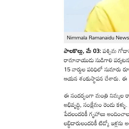
Nimmala Ramanaidu New
పాలకొల్లు, మే 03:
పశ్చిమ గోదావ
రామానాయుడు సుడిగాలి పర్యటన
15 వార్డుల పరిధిలో సుమారు రూ.
ఆయన శంకుస్థాపన చేశారు. ఈ సంద
ఈ సందర్భంగా మంత్రి నిమ్మల ర
అభివృద్ధి, సంక్షేమం రెండు కళ్ళు
పేదలందరికీ గృహాలు అందించాలనే 
లబ్ధిదారులందరికీ టిడ్కో ఇళ్లన