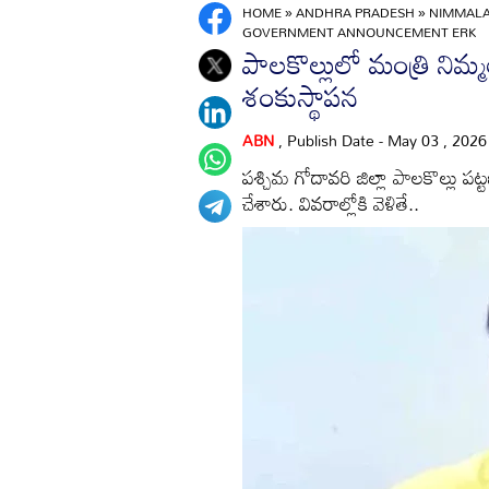
HOME
»
ANDHRA PRADESH
»
NIMMALA
GOVERNMENT ANNOUNCEMENT ERK
పాలకొల్లులో మంత్రి నిమ్
శంకుస్థాపన
ABN
, Publish Date - May 03 , 202
పశ్చిమ గోదావరి జిల్లా పాలకొల్లు ప
చేశారు. వివరాల్లోకి వెళితే..