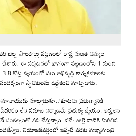
s
రి జిల్లా పాలకొల్లు పట్టణంలో రాష్ట్ర మంత్రి నిమ్మల
 చేశారు. ఈ పర్యటనలో భాగంగా పట్టణంలోని 1 నుంచి
3.8 కోట్ల వ్యయంతో పలు అభివృద్ధి కార్యక్రమాలకు
ర్భంగా స్థానికులను ఉద్దేశించి మాట్లాడారు.
ామానాయుడు మాట్లాడుతూ..‘కూటమి ప్రభుత్వానికి
. పేదరికం లేని సమాజ నిర్మాణమే ప్రభుత్వ ధ్యేయం. అర్హులైన
సంకల్పంతో పని చేస్తున్నాం. వచ్చే జులై నాటికి మిగిలిన
ు అందజేస్తాం. నియోజకవర్గంలో ఇప్పటి వరకు ముఖ్యమంత్రి