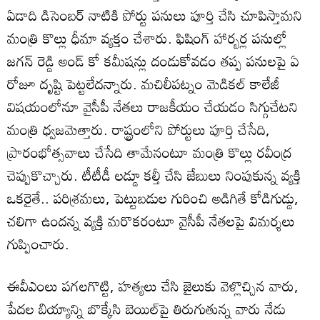
ఏడాది డిసెంబర్ నాటికి పోర్టు పనులు పూర్తి చేసి చూపిస్తామని
మంత్రి కొల్లు ధీమా వ్యక్తం చేశారు. ఫిషింగ్ హార్బర్ల పనుల్లో
జగన్ రెడ్డి అండ్ కో కమీషన్లు దండుకోవడం తప్ప పనులపై ఏ
రోజూ దృష్టి పెట్టలేదన్నారు. మచిలీపట్నం మెడికల్ కాలేజీ
విషయంలోనూ వైసీపీ నేతలు రాజకీయం చేయడం సిగ్గుచేటని
మంత్రి ధ్వజమెత్తారు. రాష్ట్రంలోని పోర్టులు పూర్తి చేసేది,
ప్రారంభోత్సవాలు చేసేది తామేనంటూ మంత్రి కొల్లు రవీంద్ర
చెప్పుకొచ్చారు. టీటీడీ లడ్డూ కల్తీ చేసి జేబులు నింపుకున్న వ్యక్తి
ఒకరైతే.. పరిశ్రమలు, పెట్టుబడుల గురించి అడిగితే కోడిగుడ్డు,
చలిగా ఉందన్న వ్యక్తి మరొకరంటూ వైసీపీ నేతలపై విమర్శలు
గుప్పించారు.
ఈవీఎంలు పగలగొట్టి, హత్యలు చేసి జైలుకు వెళ్లొచ్చిన వారు,
పేదల బియ్యాన్ని బొక్కేసి బెయిల్‌పై తిరుగుతున్న వారు నేడు