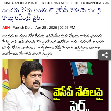
HOME
»
ANDHRA PRADESH
»
KRISHNA
»
MINISTER KOLLU RAVINDRA SLAMS
బందరు పోర్టు అంశంలో వైసీపీ నేతలపై మంత్రి
కొల్లు రవీంద్ర పైర్..
ABN
, Publish Date - Apr 28 , 2026 | 02:53 PM
బందరు పోర్టును గోగిలేరుకు తరిమేసేందుకు లేఖలు రాసిన ఘనుడు
పేర్ని నాని అని మంత్రి కొల్లు రవీంద్ర ఆరోపించారు. గతంలో బందరు
పోర్టు కోసం తామంతా ఉద్యమాలు చేస్తే పెయిడ్ ఆర్టిస్టులు అంటూ
అవహేళన చేశారని మండిపడ్డారు.