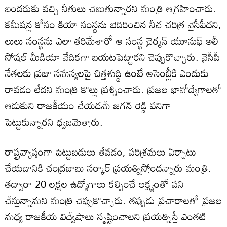
బందరుకు వచ్చి నీతులు చెబుతున్నారని మంత్రి ఆగ్రహించారు.
కమీషన్ల కోసం కియా సంస్థను బెదిరించిన నీచ చరిత్ర వైసీపీదని,
లులు సంస్థను ఎలా తరిమేశారో ఆ సంస్థ చైర్మన్ యూసుఫ్ అలీ
సోషల్ మీడియా వేదికగా బయటపెట్టారని చెప్పుకొచ్చారు. వైసీపీ
నేతలకు ప్రజా సమస్యలపై చిత్తశుద్ధి ఉంటే అసెంబ్లీకి ఎందుకు
రావడం లేదని మంత్రి కొల్లు ప్రశ్నించారు. ప్రజల భావోద్వేగాలతో
ఆడుకుని రాజకీయం చేయడమే జగన్ రెడ్డి పనిగా
పెట్టుకున్నారని ధ్వజమెత్తారు.
రాష్ట్రవ్యాప్తంగా పెట్టుబడులు తేవడం, పరిశ్రమలు ఏర్పాటు
చేయడానికి చంద్రబాబు సర్కార్ ప్రయత్నిస్తోందన్నారు మంత్రి.
తద్వారా 20 లక్షల ఉద్యోగాలు కల్పించే లక్ష్యంతో పని
చేస్తున్నామని మంత్రి చెప్పుకొచ్చారు. తప్పుడు ప్రచారాలతో ప్రజల
మధ్య రాజకీయ విద్వేషాలు సృష్టించాలని ప్రయత్నిస్తే ఎంతటి