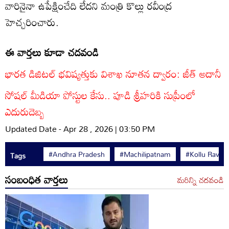
వారినైనా ఉపేక్షించేది లేదని మంత్రి కొల్లు రవీంద్ర
హెచ్చరించారు.
ఈ వార్తలు కూడా చదవండి
భారత డిజిటల్ భవిష్యత్తుకు విశాఖ నూతన ద్వారం: జీత్ అదానీ
సోషల్ మీడియా పోస్టుల కేసు.. పూడి శ్రీహరికి సుప్రీంలో
ఎదురుదెబ్బ
Updated Date - Apr 28 , 2026 | 03:50 PM
#Andhra Pradesh
#Machilipatnam
#Kollu Ravind
Tags
సంబంధిత వార్తలు
మరిన్ని చదవండి