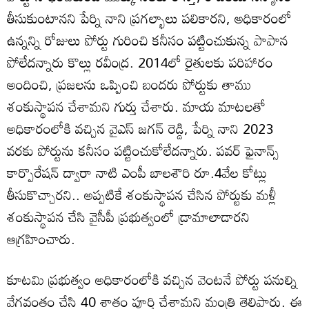
తీసుకుంటానని పేర్ని నాని ప్రగల్భాలు పలికారని, అధికారంలో
ఉన్నన్ని రోజులు పోర్టు గురించి కనీసం పట్టించుకున్న పాపాన
పోలేదన్నారు కొల్లు రవీంద్ర. 2014లో రైతులకు పరిహారం
అందించి, ప్రజలను ఒప్పించి బందరు పోర్టుకు తాము
శంకుస్థాపన చేశామని గుర్తు చేశారు. మాయ మాటలతో
అధికారంలోకి వచ్చిన వైఎస్ జగన్ రెడ్డి, పేర్ని నాని 2023
వరకు పోర్టును కనీసం పట్టించుకోలేదన్నారు. పవర్ ఫైనాన్స్
కార్పొరేషన్ ద్వారా నాటి ఎంపీ బాలశౌరి రూ.4వేల కోట్లు
తీసుకొచ్చారని.. అప్పటికే శంకుస్థాపన చేసిన పోర్టుకు మళ్లీ
శంకుస్థాపన చేసి వైసీపీ ప్రభుత్వంలో డ్రామాలాడారని
ఆగ్రహించారు.
కూటమి ప్రభుత్వం అధికారంలోకి వచ్చిన వెంటనే పోర్టు పనుల్ని
వేగవంతం చేసి 40 శాతం పూర్తి చేశామని మంత్రి తెలిపారు. ఈ