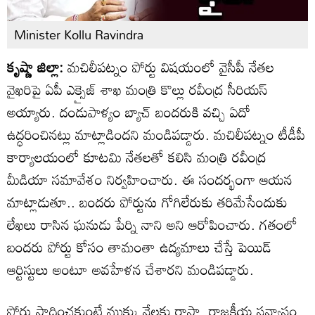
Minister Kollu Ravindra
కృష్ణా జిల్లా:
మచిలీపట్నం పోర్టు విషయంలో వైసీపీ నేతల
వైఖరిపై ఏపీ ఎక్సైజ్ శాఖ మంత్రి కొల్లు రవీంద్ర సీరియస్
అయ్యారు. దండుపాళ్యం బ్యాచ్ బందరుకి వచ్చి ఏదో
ఉద్ధరించినట్లు మాట్లాడిందని మండిపడ్డారు. మచిలీపట్నం టీడీపీ
కార్యాలయంలో కూటమి నేతలతో కలిసి మంత్రి రవీంద్ర
మీడియా సమావేశం నిర్వహించారు. ఈ సందర్భంగా ఆయన
మాట్లాడుతూ.. బందరు పోర్టును గోగిలేరుకు తరిమేసేందుకు
లేఖలు రాసిన ఘనుడు పేర్ని నాని అని ఆరోపించారు. గతంలో
బందరు పోర్టు కోసం తామంతా ఉద్యమాలు చేస్తే పెయిడ్
ఆర్టిస్టులు అంటూ అవహేళన చేశారని మండిపడ్డారు.
పోర్టు సాధించకుంటే ముక్కు నేలకు రాస్తా, రాజకీయ సన్యాసం