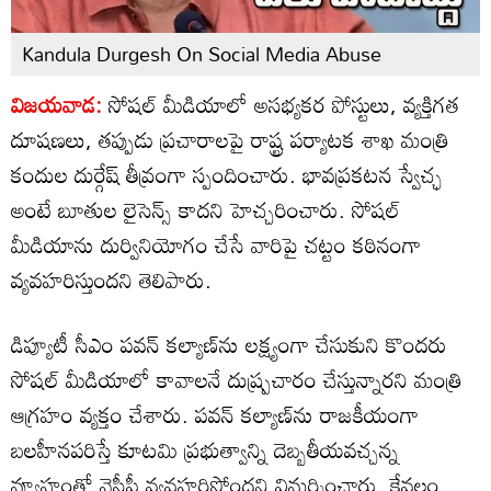
Kandula Durgesh On Social Media Abuse
విజయవాడ:
సోషల్ మీడియాలో అసభ్యకర పోస్టులు, వ్యక్తిగత
దూషణలు, తప్పుడు ప్రచారాలపై రాష్ట్ర పర్యాటక శాఖ మంత్రి
కందుల దుర్గేష్ తీవ్రంగా స్పందించారు. భావప్రకటన స్వేచ్ఛ
అంటే బూతుల లైసెన్స్ కాదని హెచ్చరించారు. సోషల్
మీడియాను దుర్వినియోగం చేసే వారిపై చట్టం కఠినంగా
వ్యవహరిస్తుందని తెలిపారు.
డిప్యూటీ సీఎం పవన్ కల్యాణ్‌ను లక్ష్యంగా చేసుకుని కొందరు
సోషల్ మీడియాలో కావాలనే దుష్ప్రచారం చేస్తున్నారని మంత్రి
ఆగ్రహం వ్యక్తం చేశారు. పవన్ కల్యాణ్‌ను రాజకీయంగా
బలహీనపరిస్తే కూటమి ప్రభుత్వాన్ని దెబ్బతీయవచ్చన్న
వ్యూహంతో వైసీపీ వ్యవహరిస్తోందని విమర్శించారు. కేవలం