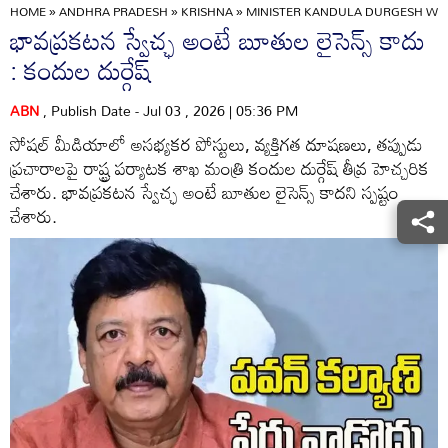
HOME
»
ANDHRA PRADESH
»
KRISHNA
»
MINISTER KANDULA DURGESH WARN
భావప్రకటన స్వేచ్ఛ అంటే బూతుల లైసెన్స్ కాదు
: కందుల దుర్గేష్
ABN
, Publish Date - Jul 03 , 2026 | 05:36 PM
సోషల్ మీడియాలో అసభ్యకర పోస్టులు, వ్యక్తిగత దూషణలు, తప్పుడు
ప్రచారాలపై రాష్ట్ర పర్యాటక శాఖ మంత్రి కందుల దుర్గేష్ తీవ్ర హెచ్చరిక
చేశారు. భావప్రకటన స్వేచ్ఛ అంటే బూతుల లైసెన్స్ కాదని స్పష్టం
చేశారు.