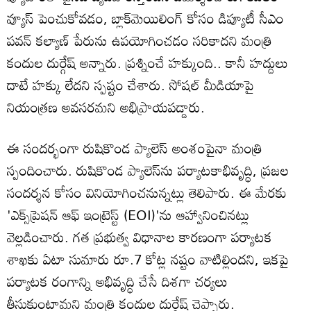
వ్యూస్ పెంచుకోవడం, బ్లాక్‌మెయిలింగ్ కోసం డిప్యూటీ సీఎం
పవన్ కల్యాణ్ పేరును ఉపయోగించడం సరికాదని మంత్రి
కందుల దుర్గేష్ అన్నారు. ప్రశ్నించే హక్కుంది.. కానీ హద్దులు
దాటే హక్కు లేదని స్పష్టం చేశారు. సోషల్ మీడియాపై
నియంత్రణ అవసరమని అభిప్రాయపడ్డారు.
ఈ సందర్భంగా రుషికొండ ప్యాలెస్ అంశంపైనా మంత్రి
స్పందించారు. రుషికొండ ప్యాలెస్‌ను పర్యాటకాభివృద్ధి, ప్రజల
సందర్శన కోసం వినియోగించనున్నట్లు తెలిపారు. ఈ మేరకు
'ఎక్స్‌ప్రెషన్ ఆఫ్ ఇంట్రెస్ట్ (EOI)'ను ఆహ్వానించినట్లు
వెల్లడించారు. గత ప్రభుత్వ విధానాల కారణంగా పర్యాటక
శాఖకు ఏటా సుమారు రూ.7 కోట్ల నష్టం వాటిల్లిందని, ఇకపై
పర్యాటక రంగాన్ని అభివృద్ధి చేసే దిశగా చర్యలు
తీసుకుంటామని మంత్రి కందుల దుర్గేష్ చెప్పారు.